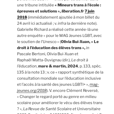
une tribune intitulée
« Mineurs trans à l’école :
épreuves et solutions »,
liberation.fr
7 juin
2018
(immédiatement ajoutée à mon billet du
24 avril ici actualisé ; v.
infra
la dernière note).
Gabrielle Richard a réalisé cette année-là une
autre enquête « pour le MAG Jeunes LGBT, avec
le soutien de l’Unesco » (
Olivia Bui-Xuan, « Le
droit à l’éducation des élèves trans »,
in
Pascale Bertoni, Olivia Bui-Xuan et
Raphaël Matta-Duvignau (dir.),
Le droit à
l’éducation
,
mare & martin, 2024
, p. 133, spéc.
135 à la note 13 ; v. ce « rapport synthétique de la
consultation mondiale sur l’éducation inclusive
et l’accès à la santé des jeunes LGBTI+ »,
mag-
jeunes.org/2018
). V. encore Clément Reversé,
« Changer le regard porté au genre en milieu
scolaire pour améliorer le vécu des élèves trans
? »,
La Revue de Santé Scolaire et Universitaire