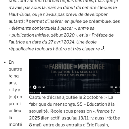
pourtant sur mon bureau depuis des mois, mais que je
n’avais pas sous la main au début de cet été (depuis le
Haut-Diois, où je n’avais pas prévu de développer
autant) ; il permet d’insérer, en guise de préambule, des
« éléments contextuels à placer », entre sa
« publication initiale, début 2020 », et la « Préface de
l’autrice en date du 27 avril 2024. Une école
1
républicaine toujours hétéro et très cisgenre »
.
En
quatre
/cinq
ans,
« il y a
[eu] en
Capture d’écran ajoutée le 2 octobre : « La
premi
fabrique du mensonge. S5 – Education à la
er lieu
sexualité, l’école sous pression »,
france.tv
la
2025
(lien actif jusqu’au 13/11 ; v. aussi
rtbf.be
monté
8 mai
), entre deux extraits d’Éric Fassin,