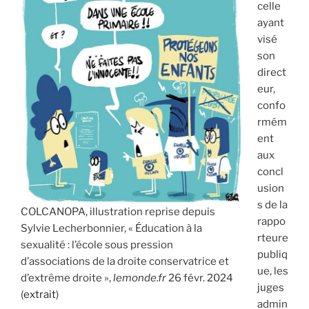
celle
ayant
visé
son
direct
eur,
confo
rmém
ent
aux
concl
usion
s de la
COLCANOPA, illustration reprise depuis
rappo
Sylvie Lecherbonnier, « Éducation à la
rteure
sexualité : l’école sous pression
publiq
d’associations de la droite conservatrice et
ue, les
d’extrême droite »,
lemonde.fr
26 févr. 2024
juges
(
extrait
)
admin