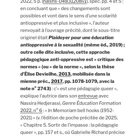
2022, 5 p. (
halshs-04831208v1
), spéc. pp. 4 et 5 :
en concluant que « des changements sont
possibles et vont dans le sens d’une scolarité
antioppressive et plus inclusive », l’auteur
renvoyait à l’ouvrage précité, dont le sous-titre
originel était
Plaidoyer pour une éducation
antioppressive à la sexualité
(même éd., 2019) ;
outre celle dite
inclusive
, cette approche
pédagogique
anti-oppressive
est « critique des
normes » (ou « de la norme », selon la thèse
d’Élise Devieilhe,
2013
, mobilisée dans la
mienne préc.,
2017
, pp. 1078-1079, avec la
note n° 2743)
: c’« est une pédagogie
queer
»,
explique l’autrice dans son
entrevue
avec
Nassira Hedjerassi,
Genre Éducation Formation
2022, n° 6
: «
In Memoriam
bell hooks (1952-
2021) » (v. l’édition de poche précitée de 2025,
« Chapitre 5. Sortir de l’impasse : la pédagogie
queer », pp. 157 et s., où Gabrielle Richard précise