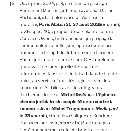
↑
2
Ouvr. préc., 2024, p. 8, en citant au passage
Emmanuel Macron (entretien avec, par Darius
Rochebin), « La diplomatie, ce n’est pas la
morale »,
Paris Match
21-27 août 2025
(
extrait
),
p. 36, spéc. 40, à propos de sa « plainte contre
Candace Owens, l’influenceuse qui propage la
rumeur selon laquelle [son] épouse serait un
homme » : « Il s’agit de défendre mon honneur !
Parce que c’est n’importe quoi. C’est quelqu’un
qui savait très bien qu’elle détenait des
informations fausses et le faisait dans le but de
nuire, au service d’une idéologie et avec des
connexions établies avec des dirigeants
d’extrême-droite » ;
Michel Deléan, « L’épineux
chemin judiciaire du couple Macron contre la
rumeur « Jean-Michel Trogneux » »,
Mediapart
le 23
(
extrait
), citant la « réplique de Sandrine
Rousseau sur Instagram : « Déjà, ce n’est pas
“son” honneur mais celui de Brigitte. Et par