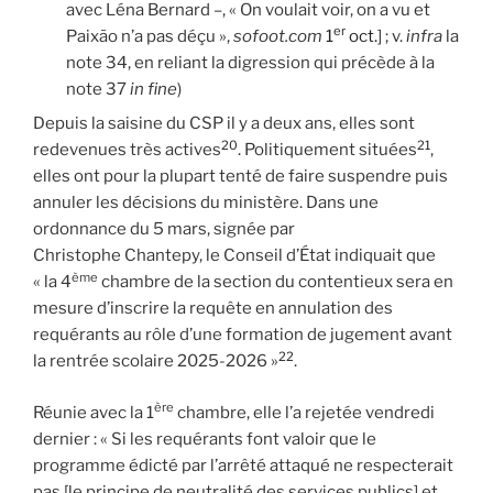
avec Léna Bernard –, « On voulait voir, on a vu et
er
Paixão n’a pas déçu »,
sofoot.com
1
oct.
] ; v.
infra
la
note 34, en reliant la digression qui précède à la
note 37
in fine
)
Depuis la saisine du CSP il y a deux ans, elles sont
20
21
redevenues très actives
. Politiquement situées
,
elles ont pour la plupart tenté de faire suspendre puis
annuler les décisions du ministère. Dans une
ordonnance du 5 mars, signée par
Christophe Chantepy, le Conseil d’État indiquait que
ème
« la 4
chambre de la section du contentieux sera en
mesure d’inscrire la requête en annulation des
requérants au rôle d’une formation de jugement avant
22
la rentrée scolaire 2025-2026 »
.
ère
Réunie avec la 1
chambre, elle l’a rejetée vendredi
dernier : « Si les requérants font valoir que le
programme édicté par l’arrêté attaqué ne respecterait
pas [le principe de neutralité des services publics] et