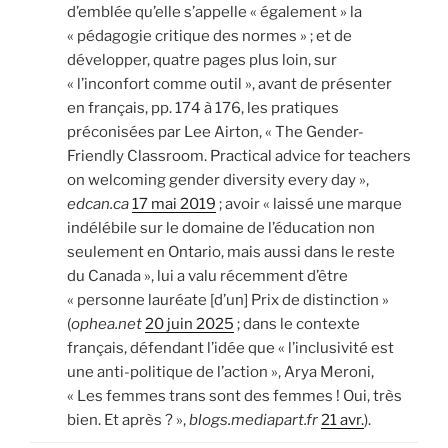
d’emblée qu’elle s’appelle « également » la
« pédagogie critique des normes » ; et de
développer, quatre pages plus loin, sur
« l’inconfort comme outil », avant de présenter
en français, pp. 174 à 176, les pratiques
préconisées par Lee Airton, « The Gender-
Friendly Classroom. Practical advice for teachers
on welcoming gender diversity every day »,
edcan.ca
17 mai 2019
; avoir « laissé une marque
indélébile sur le domaine de l’éducation non
seulement en Ontario, mais aussi dans le reste
du Canada », lui a valu récemment d’être
« personne lauréate [d’un] Prix de distinction »
(
ophea.net
20 juin 2025
; dans le contexte
français, défendant l’idée que « l’inclusivité est
une anti-politique de l’action », Arya Meroni,
« Les femmes trans sont des femmes ! Oui, très
bien. Et après ? »,
blogs.mediapart.fr
21 avr.
).