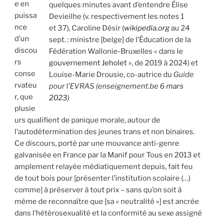
e en
quelques minutes avant d’entendre Élise
puissa
Devieilhe (v. respectivement les notes 1
nce
et 37), Caroline Désir (
wikipedia.org
au 24
d’un
sept. : ministre [belge] de l’Éducation de la
discou
Fédération Wallonie-Bruxelles « dans le
rs
gouvernement Jeholet
», de 2019 à 2024) et
conse
Louise-Marie Drousie, co-autrice du
Guide
rvateu
pour
l’
EVRAS (enseignement.be
6 mars
r, que
2023
)
plusie
urs qualifient de panique morale, autour de
l’autodétermination des jeunes trans et non binaires.
Ce discours, porté par une mouvance anti-genre
galvanisée en France par la Manif pour Tous en 2013 et
amplement relayée médiatiquement depuis, fait feu
de tout bois pour [présenter l’institution scolaire (…)
comme] à préserver à tout prix – sans qu’on soit à
même de reconnaître que [sa « neutralité »] est ancrée
dans l’hétérosexualité et la conformité au sexe assigné