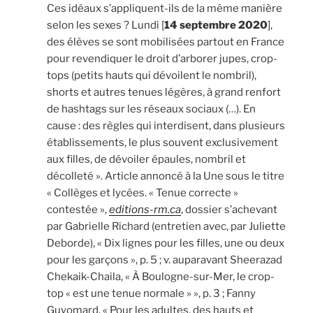
Ces idéaux s’appliquent-ils de la même manière
selon les sexes ? Lundi [
14 septembre 2020
],
des élèves se sont mobilisées partout en France
pour revendiquer le droit d’arborer jupes, crop-
tops (petits hauts qui dévoilent le nombril),
shorts et autres tenues légères, à grand renfort
de hashtags sur les réseaux sociaux (…). En
cause : des règles qui interdisent, dans plusieurs
établissements, le plus souvent exclusivement
aux filles, de dévoiler épaules, nombril et
décolleté ». Article annoncé à la Une sous le titre
« Collèges et lycées. « Tenue correcte »
contestée »,
editions-rm.ca
, dossier s’achevant
par Gabrielle Richard (entretien avec, par Juliette
Deborde), « Dix lignes pour les filles, une ou deux
pour les garçons », p. 5 ; v. auparavant Sheerazad
Chekaik-Chaila, « À Boulogne-sur-Mer, le crop-
top « est une tenue normale » », p. 3 ; Fanny
Guyomard, « Pour les adultes, des hauts et