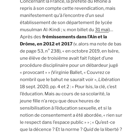
Concernant la France, la préfète du Rhône a
repris à son compte cette revendication, mais
manifestement qu’à l’encontre d’un seul
établissement de son département (le lycée
musulman Al-Kindi ; v. mon billet du
31 mai
)…
Après des
frémissements dans l’Ain et la
Drôme, en 2012 et 2017
(v. alors ma note de bas
de page 53, n° 238), « en octobre 2019, en Isère,
une élève de troisième avait fait l’objet d’une
procédure disciplinaire pour un débardeur jugé
« provocant » » (Virginie Ballet, « Couvrez ce
nombril que le bahut ne saurait voir »,
Libération
18 sept. 2020, pp. 4 et 2 : « Pour Isis, la clé, c’est
l’éducation. Mais au cours de sa scolarité, la
jeune fille n’a reçu que deux heures de
sensibilisation à l’éducation sexuelle, et si la
notion de consentement a été abordée, « rien sur
le respect dans l’espace public » » ; « Qu’est-ce
que la décence ? Et la norme ?
Quid
de la liberté ?