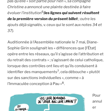
pas qu’elle « soit partie pour rien », sa compagne
Christine a annoncé une plainte destinée à faire
6
évoluer l’institution
(
les lignes qui suivent résultent
de la première version du présent billet
; outre les
ajouts déjà signalés, v. ceux qui le sont aux notes 34 et
37)
.
Auditionnée à l’Assemblée nationale le 7 mai, Diane-
Sophie Girin soulignait les « différences que [l’État]
opère entre les réseaux, qu’il s’agisse de l’attribution et
du retrait des contrats » ; s’agissant de celui catholique,
lorsque des contrôles ont lieu et qu’ils conduisent à
7
identifier des manquements
, cela débouche « plutôt
sur des sanctions individuelles », comme « à
8
l’Immaculée conception à Pau »
.
Pour
annul
er