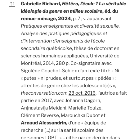
↑
1
Gabrielle Richard,
Hétéro, l’école ? La véritable
idéologie du genre en milieu scolaire
, éd. du
remue-ménage, 2024
, p. 7 ; v. auparavant
Pratiques enseignantes et diversité sexuelle.
Analyse des pratiques pédagogiques et
d’intervention d’enseignants de l’école
secondaire québécoise
, thèse de doctorat en
sciences humaines appliquées, Université de
Montréal, 2014,
280 p.
Co-signataire avec
Sigolène Couchot-Schiex d’un texte titré « Ni
« putes » ni prudes, et surtout pas « pédés » :
attentes de genre chez les adolescent(e)s »,
theconversation.com
23 oct. 2016
, l’autrice a fait
partie en 2017, avec Johanna Dagorn,
An[nastasi]a Meidani, Marielle Toulze,
Clément Reverse, Marouchka Dubot et
Arnaud Alessandrin,
d’une « équipe de
recherche (…) sur la santé scolaire des
personnes LGBTI » – citée par ce dernier dans