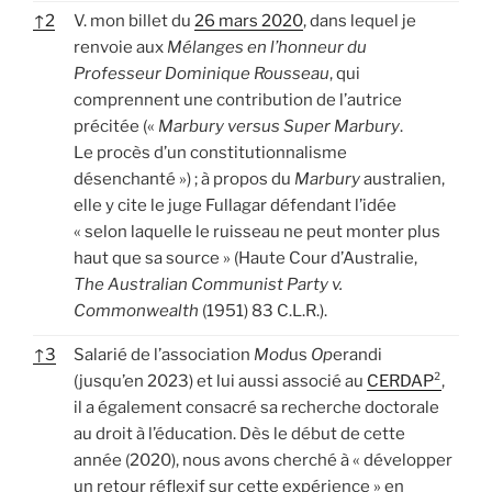
↑
2
V. mon billet du
26 mars 2020
, dans lequel je
renvoie aux
Mélanges en l’honneur du
Professeur Dominique Rousseau
, qui
comprennent une contribution de l’autrice
précitée («
Marbury versus Super Marbury
.
Le procès d’un constitutionnalisme
désenchanté ») ; à propos du
Marbury
australien,
elle y cite le juge Fullagar défendant l’idée
« selon laquelle le ruisseau ne peut monter plus
haut que sa source » (Haute Cour d’Australie,
The Australian Communist Party v.
Commonwealth
(1951) 83 C.L.R.).
↑
3
Salarié de l’association
Mod
us
Op
erandi
(jusqu’en 2023) et lui aussi associé au
CERDAP²
,
il a également consacré sa recherche doctorale
au droit à l’éducation. Dès le début de cette
année (2020), nous avons cherché à « développer
un retour réflexif sur cette expérience » en