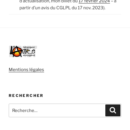
d’actualisation, mon billet du
17 février 2024
– à
partir d’un avis du CGLPL du 17 nov. 2023).
Mentions légales
RECHERCHER
Recherche
Recher
pour
: