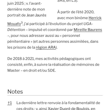
SHS, en L3).
juin 2025 ; v. l’avant-
dernière note de mon
À partir de l’été 2020,
portrait de
Jean Jaurès
avec mon binôme
Herrick
3
Mouafo
, j’ai participé à l’évolution du
projet UGA-
Détention
– impulsé et coordonné par
Mireille Baurens
–, pour nous adresser aussi au « personnel
pénitentiaire » (et autres personnes assimilées, dans
les prisons de la
région ARA
).
De 2018 à 2021, mes activités pédagogiques ont
consisté, enfin, à suivre la réalisation de mémoires de
Master – en droit et/ou SDE.
Notes
↑
1
La dernière lettre renvoie à la
fondamentalité
de
ces droits : v. ainsi
Xavier Dupré de Boulois, en