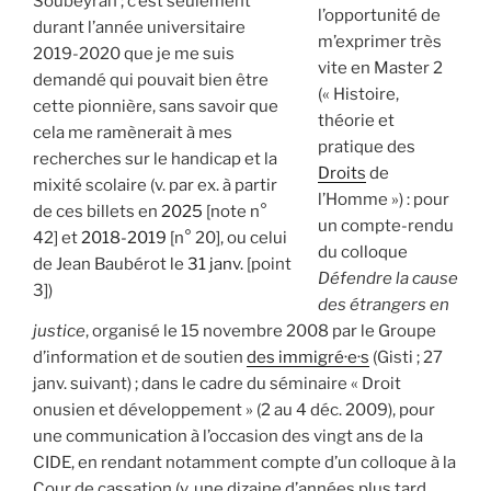
Soubeyran ; c’est seulement
l’opportunité de
durant l’année universitaire
m’exprimer très
2019-2020 que je me suis
vite en Master 2
demandé qui pouvait bien être
(« Histoire,
cette pionnière, sans savoir que
théorie et
cela me ramènerait à mes
pratique des
recherches sur le handicap et la
Droits
de
mixité scolaire (v. par ex. à partir
l’Homme ») : pour
de ces billets en
2025
[note n°
un compte-rendu
42] et
2018-2019
[n° 20], ou celui
du colloque
de Jean Baubérot le
31 janv.
[point
Défendre la cause
3])
des étrangers en
justice
, organisé le 15 novembre 2008 par le Groupe
d’information et de soutien
des immigré·e·s
(Gisti ; 27
janv. suivant) ; dans le cadre du séminaire « Droit
onusien et développement » (2 au 4 déc. 2009), pour
une communication à l’occasion des vingt ans de la
CIDE, en rendant notamment compte d’un colloque à la
Cour de cassation (v. une dizaine d’années plus tard,