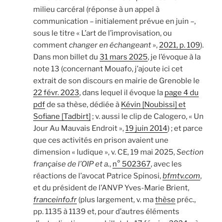
milieu carcéral (réponse à un appel à
communication – initialement prévue en juin –,
sous le titre « L’art de l’improvisation, ou
comment
changer en échangeant
»,
2021, p. 109
).
Dans mon billet du
31 mars 2025
, je l’évoque à la
note 13 (concernant Mouafo, j’ajoute ici cet
extrait de son discours en mairie de Grenoble le
22 févr. 2023
, dans lequel il évoque la
page 4 du
pdf
de sa thèse, dédiée à
Kévin [Noubissi] et
Sofiane [Tadbirt]
; v. aussi le clip de Calogero, « Un
Jour Au Mauvais Endroit »,
19 juin 2014
) ; et parce
que ces activités en prison avaient une
dimension « ludique », v. CE, 19 mai 2025,
Section
française de l’OIP et a.
,
n° 502367
, avec les
réactions de l’avocat Patrice Spinosi,
bfmtv.com
,
et du président de l’ANVP Yves-Marie Brient,
franceinfo.fr
(plus largement, v. ma
thèse
préc.,
pp. 1135 à 1139 et, pour d’autres éléments