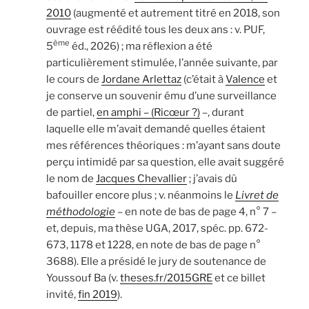
2010
(augmenté et autrement titré en 2018, son
ouvrage est réédité tous les deux ans : v. PUF,
ème
5
éd., 2026) ; ma réflexion a été
particulièrement stimulée, l’année suivante, par
le cours de
Jordane Arlettaz
(c’était à
Valence
et
je conserve un souvenir ému d’une surveillance
de partiel,
en amphi – (Ricœur ?)
–, durant
laquelle elle m’avait demandé quelles étaient
mes références théoriques : m’ayant sans doute
perçu intimidé par sa question, elle avait suggéré
le nom de
Jacques Chevallier
; j’avais dû
bafouiller encore plus ; v. néanmoins le
Livret de
méthodologie
– en note de bas de page 4, n° 7 –
et, depuis, ma thèse UGA, 2017, spéc. pp. 672-
673, 1178 et 1228, en note de bas de page n°
3688). Elle a présidé le jury de soutenance de
Youssouf Ba (v.
theses.fr/2015GRE
et ce billet
invité,
fin 2019
).