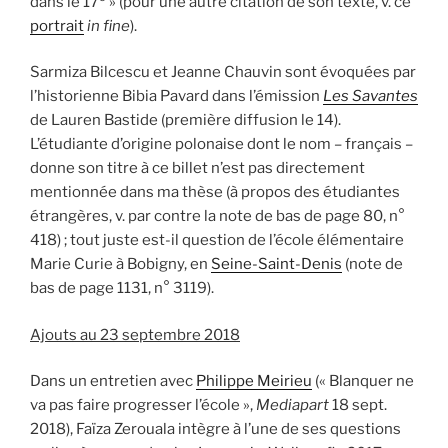
dans le 17
» (pour une autre citation de son texte, v. ce
portrait
in fine
).
Sarmiza Bilcescu et Jeanne Chauvin sont évoquées par
l’historienne Bibia Pavard dans l’émission
Les Savantes
de Lauren Bastide (première diffusion le 14).
L’étudiante d’origine polonaise dont le nom – français –
donne son titre à ce billet n’est pas directement
mentionnée dans ma thèse (à propos des étudiantes
étrangères, v. par contre la note de bas de page 80, n°
418) ; tout juste est-il question de l’école élémentaire
Marie Curie à Bobigny, en
Seine-Saint-Denis
(note de
bas de page 1131, n° 3119).
Ajouts au 23 septembre 2018
Dans un entretien avec
Philippe Meirieu
(« Blanquer ne
va pas faire progresser l’école »,
Mediapart
18 sept.
2018), Faïza Zerouala intègre à l’une de ses questions