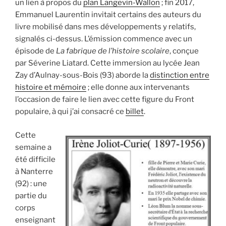
un lien à propos du
plan Langevin-Wallon
; fin 2017,
Emmanuel Laurentin invitait certains des auteurs du
livre mobilisé dans mes développements y relatifs,
signalés ci-dessus. L’émission commence avec un
épisode de
La fabrique de l’histoire scolaire
, conçue
par Séverine Liatard. Cette immersion au lycée Jean
Zay d’Aulnay-sous-Bois (93) aborde la
distinction entre
histoire et mémoire
; elle donne aux intervenants
l’occasion de faire le lien avec cette figure du Front
populaire, à qui j’ai consacré ce
billet
.
Cette
semaine a
été difficile
à Nanterre
(92) : une
partie du
corps
enseignant