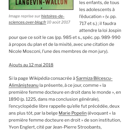
les enfants, de tous
les adolescents à
Image reprise sur
histoires-de-
l’éducation » (v. pp.
sciences.over-blog.fr
10 août 2017
717 et s.) ; il faudra
attendre la loi Jospin
pour que ce soit le cas (pp. 985 et s., spéc. pp. 989-990
à propos du plan et de la mixité, avec une citation de
Nicole Mosconi, l’une des membres de mon jury).
Ajouts au 12 mai 2018
Si la page
Wikipédia
consacrée à
Sarmiza Bilcescu-
Alimănișteanu
la présente, à ce jour, comme « la
première femme docteure en droit dans le monde », en
1890 (p. 1225, dans ma conclusion générale),
l’encyclopédie libre rappelle qu’elle fut précédée, deux
ans plus tôt, par la belge
Marie Popelin
(évoquant « la
première femme docteure en droit » de son institution,
Yvon Englert, cité par Jean-Pierre Stroobants,