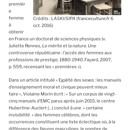
premièr
e
femme
Crédits :
LASKI/SIPA
(
franceculture.fr
6
à
oct. 2016)
obtenir
en France un doctorat de sciences physiques (v.
Juliette Rennes,
Le mérite et la nature. Une
controverse républicaine : l’accès des femmes aux
professions de prestige, 1880-1940
, Fayard, 2007,
p. 559, recensant les « premières »).
Dans un article intitulé « Egalité des sexes : les manuels
d’enseignement moral et civique peuvent mieux
faire », Violaine Morin écrit : « Sur un corpus de vingt-
cinq manuels d’EMC parus après juin 2015, le centre
Hubertine-Auclert (…) conclut à une
» certaine
invisibilité »
des femmes célèbres, dont les
occurrences constituent une liste éclectique où, à la
différence des figures masculines, le nombre de