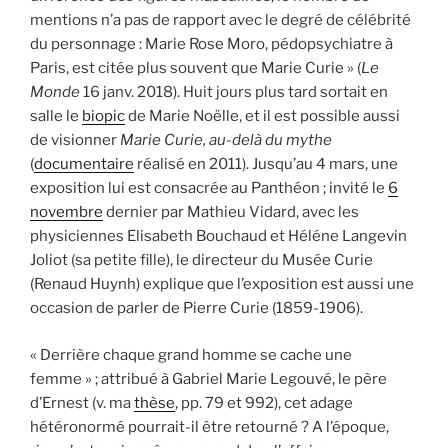
mentions n’a pas de rapport avec le degré de célébrité
du personnage : Marie Rose Moro, pédopsychiatre à
Paris, est citée plus souvent que Marie Curie » (
Le
Monde
16 janv. 2018). Huit jours plus tard sortait en
salle le
biopic
de Marie Noëlle, et il est possible aussi
de visionner
Marie Curie, au-delà du mythe
(
documentaire
réalisé en 2011). Jusqu’au 4 mars, une
exposition lui est consacrée au Panthéon ; invité le
6
novembre
dernier par Mathieu Vidard, avec les
physiciennes Elisabeth Bouchaud et Héléne Langevin
Joliot (sa petite fille), le directeur du Musée Curie
(Renaud Huynh) explique que l’exposition est aussi une
occasion de parler de Pierre Curie (1859-1906).
« Derrière chaque grand homme se cache une
femme » ; attribué à Gabriel Marie Legouvé, le père
d’Ernest (v. ma
thèse
, pp. 79 et 992), cet adage
hétéronormé pourrait-il être retourné ? A l’époque,