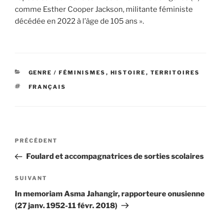
comme Esther Cooper Jackson, militante féministe
décédée en 2022 à l’âge de 105 ans ».
CATÉGORIES
GENRE / FÉMINISMES
,
HISTOIRE
,
TERRITOIRES
ÉTIQUETTES
FRANÇAIS
Navigation
Article
PRÉCÉDENT
de
précédent
Foulard et accompagnatrices de sorties scolaires
l’article
Article
SUIVANT
suivant
In memoriam Asma Jahangir, rapporteure onusienne
(27 janv. 1952-11 févr. 2018)