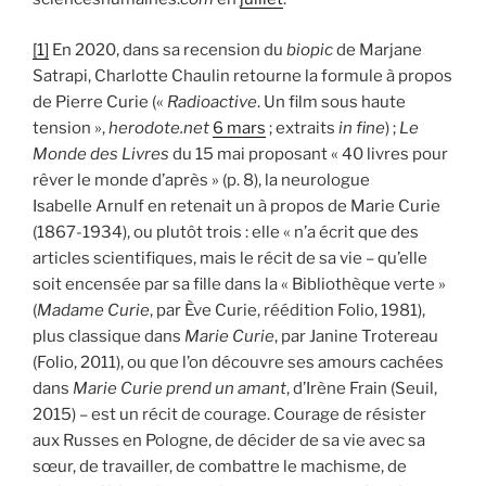
[1]
En 2020, dans sa recension du
biopic
de Marjane
Satrapi, Charlotte Chaulin retourne la formule à propos
de Pierre Curie («
Radioactive
. Un film sous haute
tension »,
herodote.net
6 mars
; extraits
in fine
) ;
Le
Monde des Livres
du 15 mai proposant « 40 livres pour
rêver le monde d’après » (p. 8), la neurologue
Isabelle Arnulf en retenait un à propos de Marie Curie
(1867-1934), ou plutôt trois : elle « n’a écrit que des
articles scientifiques, mais le récit de sa vie – qu’elle
soit encensée par sa fille dans la « Bibliothèque verte »
(
Madame Curie
, par Ève Curie, réédition Folio, 1981),
plus classique dans
Marie Curie
, par Janine Trotereau
(Folio, 2011), ou que l’on découvre ses amours cachées
dans
Marie Curie prend un amant
, d’Irène Frain (Seuil,
2015) – est un récit de courage. Courage de résister
aux Russes en Pologne, de décider de sa vie avec sa
sœur, de travailler, de combattre le machisme, de