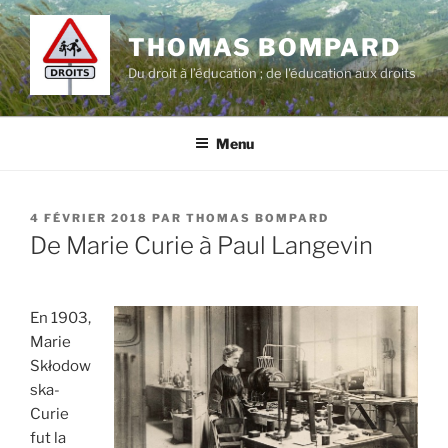
Aller
au
THOMAS BOMPARD
contenu
Du droit à l’éducation ; de l'éducation aux droits
principal
Menu
PUBLIÉ
4 FÉVRIER 2018
PAR
THOMAS BOMPARD
LE
De Marie Curie à Paul Langevin
En 1903,
Marie
Skłodow
ska-
Curie
fut la