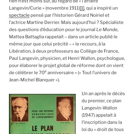
rien n’est moins sûr, au regard de « l’affaire
Langevin/Curie » (novembre 1911)
[1]
, qui a inspiré un
spectacle
pensé par l’historien Gérard Noiriel et
l’actrice Martine Derrier. Mais aujourd’hui ? Spécialiste
des questions d’éducation pour le journal
Le Monde
,
Mattea Battaglia rappelait – dans un article publié le
même jour que celui précité – « le recours, à la
Libération, à deux professeurs au Collège de France,
Paul Langevin, physicien, et Henri Wallon, psychologue,
pour élaborer le projet global de réforme dont on vient
e
de célébrer le 70
anniversaire » (« Tout l’univers de
Jean-Michel Blanquer »).
Un an après le décès
du premier, ce plan
Langevin-Wallon
(1947) appelait à
l’inscription dans la
loi du « droit de tous