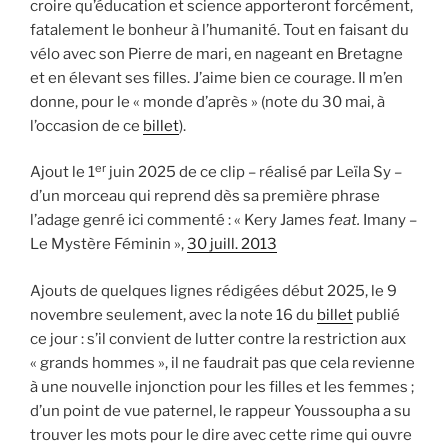
croire qu’éducation et science apporteront forcément,
fatalement le bonheur à l’humanité. Tout en faisant du
vélo avec son Pierre de mari, en nageant en Bretagne
et en élevant ses filles. J’aime bien ce courage. Il m’en
donne, pour le « monde d’après » (note du 30 mai, à
l’occasion de ce
billet
).
er
Ajout le 1
juin 2025 de ce clip – réalisé par Leïla Sy –
d’un morceau qui reprend dès sa première phrase
l’adage genré ici commenté : « Kery James
feat.
Imany –
Le Mystère Féminin »,
30 juill. 2013
Ajouts de quelques lignes rédigées début 2025, le 9
novembre seulement, avec la note 16 du
billet
publié
ce jour : s’il convient de lutter contre la restriction aux
« grands hommes », il ne faudrait pas que cela revienne
à une nouvelle injonction pour les filles et les femmes ;
d’un point de vue paternel, le rappeur Youssoupha a su
trouver les mots pour le dire avec cette rime qui ouvre