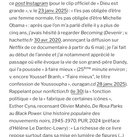
ce
post Instagram
(pour le clip officiel de « Dieu est
grande », v. le
23 janv. 2025
) : « t’es pas obligée d’être
une femme normale, t’es pas obligée d’être Michelle
Obama » : après que l’on m’a parlé d’elle il y a plus de
cinq ans, j’avais hésité à regarder
Becoming
(
Devenir
; v.
hachette.fr
30 avr. 2020
, annonçant la diffusion sur
Netflix
de ce documentaire à partir du 6 mai) ; je l’ai fait
au début de l’année et j’ai notamment apprécié le
passage où elle évoque la vie de son grand-père Dandy,
ème
qui l’a poussée « à faire mieux » (25
minute environ ;
v. encore Youssef Branh, « “Faire mieux”, le titre
confession de Youssoupha »,
ouragan.cd
28 janv. 2025
).
Rappelant pour
nonfiction.fr
(
le 30
) la « fonction
politique » de la « fabrique de certaines icônes »,
Esther Cyna, recensant Olivier Mahéo,
De Rosa Parks
au Black Power. Une histoire populaire des
mouvements noirs, 1945-1970
, PUR, 2024 (préface
d’Hélène Le Dantec-Lowry) : « La richesse de ce livre
repose surtout dans sa mise en lumière de figures (…)