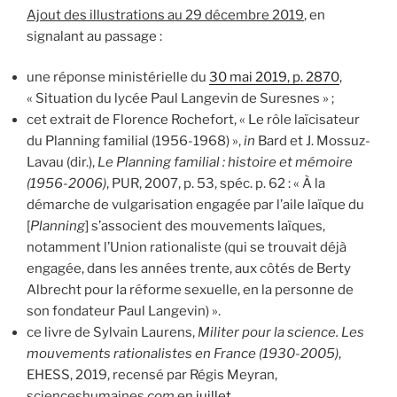
Ajout des illustrations au 29 décembre 2019
, en
signalant au passage :
une réponse ministérielle du
30 mai 2019, p. 2870
,
« Situation du lycée Paul Langevin de Suresnes » ;
cet extrait de Florence Rochefort, « Le rôle laïcisateur
du Planning familial (1956-1968) »,
in
Bard et J. Mossuz-
Lavau (dir.),
Le Planning familial : histoire et mémoire
(1956-2006)
, PUR, 2007, p. 53, spéc. p. 62 : « À la
démarche de vulgarisation engagée par l’aile laïque du
[
Planning
] s’associent des mouvements laïques,
notamment l’Union rationaliste (qui se trouvait déjà
engagée, dans les années trente, aux côtés de Berty
Albrecht pour la réforme sexuelle, en la personne de
son fondateur Paul Langevin) ».
ce livre de Sylvain Laurens,
Militer pour la science. Les
mouvements rationalistes en France (1930-2005)
,
EHESS, 2019, recensé par Régis Meyran,
scienceshumaines.
com
en
juillet
.