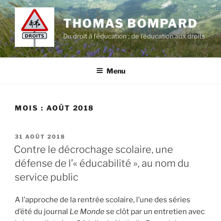
Aller
au
THOMAS BOMPARD
contenu
Du droit à l’éducation ; de l'éducation aux droits
principal
Menu
MOIS :
AOÛT 2018
PUBLIÉ
31 AOÛT 2018
LE
Contre le décrochage scolaire, une
défense de l’« éducabilité », au nom du
service public
A l’approche de la rentrée scolaire, l’une des séries
d’été du journal
Le Monde
se clôt par un entretien avec