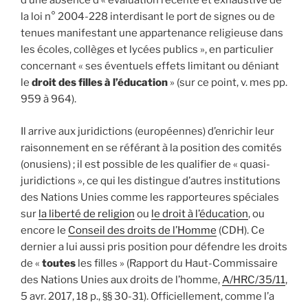
d’une absence d’« évaluation récente et exhaustive de
la loi n° 2004-228 interdisant le port de signes ou de
tenues manifestant une appartenance religieuse dans
les écoles, collèges et lycées publics », en particulier
concernant « ses éventuels effets limitant ou déniant
le
droit des filles à l’éducation
» (sur ce point, v. mes pp.
959 à 964).
Il arrive aux juridictions (européennes) d’enrichir leur
raisonnement en se référant à la position des comités
(onusiens) ; il est possible de les qualifier de « quasi-
juridictions », ce qui les distingue d’autres institutions
des Nations Unies comme les rapporteures spéciales
sur
la liberté de religion
ou
le droit à l’éducation
, ou
encore le
Conseil des droits de l’Homme
(CDH). Ce
dernier a lui aussi pris position pour défendre les droits
de «
toutes
les filles » (Rapport du Haut-Commissaire
des Nations Unies aux droits de l’homme,
A/HRC/35/11
,
5 avr. 2017, 18 p., §§ 30-31). Officiellement, comme l’a