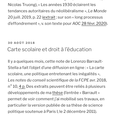
Nicolas Truong), « Les années 1930 éclairent les
tendances autoritaires du néolibéralisme »,
Le Monde
20 juill. 2019, p. 22 (
extrait
; sur son « long processus
d’effondrement », v. son texte pour
AOC
28 févr. 2020
).
PUBLIÉ
30 AOÛT 2018
LE
Carte scolaire et droit à l’éducation
Il y a quelques mois, cette note de Lorenzo Barrault-
Stella a fait l’objet d’une diffusion en ligne : « La carte
scolaire, une politique entretenant les inégalités »,
Les notes du conseil scientifique de la FCPE
avr. 2018,
n° 10,
4 p.
Des extraits peuvent être reliés à plusieurs
développements de ma
thèse
(l’entrée « Barrault »
permet de voir comment j’ai mobilisé ses travaux, en
particulier la version publiée de sa thèse de science
politique soutenue à Paris I, le 2 décembre 2011).