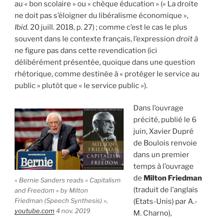
au « bon scolaire » ou « chèque éducation » (« La droite
ne doit pas s’éloigner du libéralisme économique »,
Ibid.
20 juill. 2018, p. 27) ; comme c’est le cas le plus
souvent dans le contexte français, l’expression
droit à
ne figure pas dans cette revendication (ici
délibérément présentée, quoique dans une question
rhétorique, comme destinée à « protéger le service au
public » plutôt que « le service public »).
Dans l’ouvrage
précité, publié le 6
juin, Xavier Dupré
de Boulois renvoie
dans un premier
temps à l’ouvrage
de
Milton Friedman
« Bernie Sanders reads « Capitalism
(traduit de l’anglais
and Freedom » by Milton
Friedman (Speech Synthesis) »,
(Etats-Unis) par A.-
youtube.com
4 nov. 2019
M. Charno),