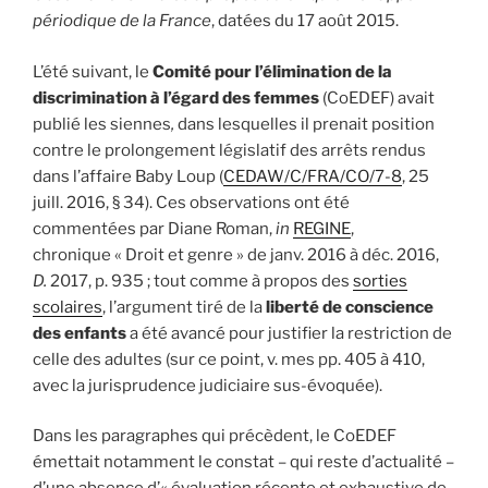
périodique de la France
, datées du 17 août 2015.
L’été suivant, le
Comité pour l’élimination de la
discrimination à l’égard des femmes
(CoEDEF) avait
publié les siennes
,
dans lesquelles il prenait position
contre le prolongement législatif des arrêts rendus
dans l’affaire Baby Loup (
CEDAW/C/FRA/CO/7-8
, 25
juill. 2016, § 34). Ces observations ont été
commentées par Diane Roman,
in
REGINE
,
chronique « Droit et genre » de janv. 2016 à déc. 2016,
D.
2017, p. 935 ; tout comme à propos des
sorties
scolaires
, l’argument tiré de la
liberté de conscience
des enfants
a été avancé pour justifier la restriction de
celle des adultes (sur ce point, v. mes pp. 405 à 410,
avec la jurisprudence judiciaire sus-évoquée).
Dans les paragraphes qui précèdent, le CoEDEF
émettait notamment le constat – qui reste d’actualité –