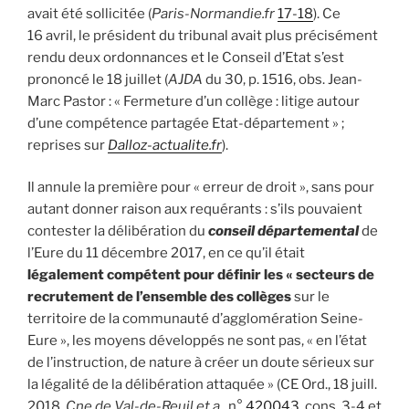
avait été sollicitée (
Paris-Normandie.fr
17-18
). Ce
16 avril, le président du tribunal avait plus précisément
rendu deux ordonnances et le Conseil d’Etat s’est
prononcé le 18 juillet (
AJDA
du 30, p. 1516, obs. Jean-
Marc Pastor : « Fermeture d’un collège : litige autour
d’une compétence partagée Etat-département » ;
reprises sur
Dalloz-actualite.fr
).
Il annule la première pour « erreur de droit », sans pour
autant donner raison aux requérants : s’ils pouvaient
contester la délibération du
conseil départemental
de
l’Eure du 11 décembre 2017, en ce qu’il était
légalement compétent pour définir les « secteurs de
recrutement de l’ensemble des collèges
sur le
territoire de la communauté d’agglomération Seine-
Eure », les moyens développés ne sont pas, « en l’état
de l’instruction, de nature à créer un doute sérieux sur
la légalité de la délibération attaquée » (CE Ord., 18 juill.
2018,
Cne de Val-de-Reuil et a.
, n°
420043
, cons. 3-4 et