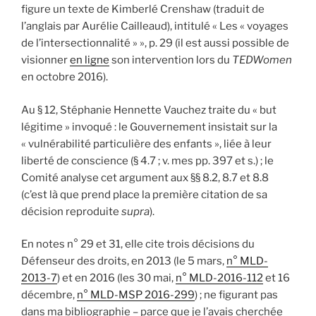
figure un texte de Kimberlé Crenshaw (traduit de
l’anglais par Aurélie Cailleaud), intitulé « Les « voyages
de l’intersectionnalité » », p. 29 (il est aussi possible de
visionner
en ligne
son intervention lors du
TEDWomen
en octobre 2016).
Au § 12, Stéphanie Hennette Vauchez traite du « but
légitime » invoqué : le Gouvernement insistait sur la
« vulnérabilité particulière des enfants », liée à leur
liberté de conscience (§ 4.7 ; v. mes pp. 397 et s.) ; le
Comité analyse cet argument aux §§ 8.2, 8.7 et 8.8
(c’est là que prend place la première citation de sa
décision reproduite
supra
).
En notes n° 29 et 31, elle cite trois décisions du
Défenseur des droits, en 2013 (le 5 mars,
n° MLD-
2013-7
) et en 2016 (les 30 mai,
n° MLD-2016-112
et 16
décembre,
n° MLD-MSP 2016-299
) ; ne figurant pas
dans ma bibliographie – parce que je l’avais cherchée