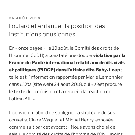
PUBLIÉ
26 AOÛT 2018
LE
Foulard et enfance : la position des
institutions onusiennes
En « onze pages », le 10 août, le Comité des droits de
l’Homme (CoDH) a constaté une double
violation par la
France du Pacte international relatif aux droits civils
et politiques (PIDCP) dans l’affaire dite Baby-Loup
;
telle est l’information rapportée par Marie Lemonnier
dans
L’Obs
(site web) 24 août 2018, qui « s’est procuré
le texte de la décision et a recueilli la réaction de
Fatima Afif ».
Il convient d’abord de souligner la stratégie de ses
conseils, Claire Waquet et Michel Henry, exposée
comme suit par cet avocat : « Nous avons choisi de
saisir le comité des droits de l’homme de l’ONU moins