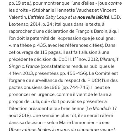
pp. 19 et s.), pour montrer que l’une d’elles « joue
contre
les droits » (Stéphanie Hennette Vauchez et Vincent
Valentin,
L’affaire Baby Loup et la
nouvelle laïcité
, LGDJ
Lextenso, 2014, p. 24 ; italiques dans le texte, à
rapprocher d’une déclaration de François Baroin, à qui
l’on doit la paternité de l’expression que je souligne :
v. ma thèse p. 435, avec les références citées). Dans
cet ouvrage de 115 pages, il est fait allusion à une
er
précédente décision du CoDH, 1
nov. 2012,
Bikramjit
Singh c. France
(constatations rendues publiques le
4 févr. 2013, présentées pp. 455-456). Le Comité est
l’organe de surveillance du respect du PIDCP, l’un des
pactes onusiens de 1966 (pp. 744-745). Il peut se
prononcer en urgence, comme il vient de le faire à
propos de Lula, qui « doit pouvoir se présenter à
l’élection présidentielle » brésilienne (
Le Monde.fr
17
août 2018
). Une semaine plus tôt, il se serait référé
dans sa décision – selon Marie Lemonnier – à ses
Observations finales à propos du cinquième rapport