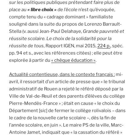
sur les politiques publiques prétendant faire plus de
place au
« libre choix »
de l’école
n’est qu’évoquée,
compte tenu du « cadrage dominant » familialiste
souligné dans la suite du propos de Lorenzo Barrault-
Stella (v. aussi Jean-Paul Delahaye,
Grande pauvreté et
réussite scolaire. Le choix de la solidarité pour la
réussite de tous
, Rapport IGEN, mai 2015,
224 p.
, spéc.
pp. 94 et s., avec les références citées) ; elle peut être
explorée à partir du
« chèque éducation »
.
Actualité contentieuse, dans le contexte français :
mi-
avril, il ressortait d’un article de presse que « le tribunal
administratif de Rouen a rejeté le référé déposé par la
Ville de Val-de-Reuil et des parents d’élèves du collège
Pierre-Mendès-France » ; était en cause « le choix du
Département [
sic
] de fermer le collège rolivalois – dans
le cadre de la nouvelle carte scolaire –, dès la fin de
l’année scolaire, en juin ». Le maire PS de la ville, Marc-
Antoine Jamet, indiquait que « la cassation du référé »