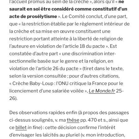
l’accueil promus au sein de la crèche », alors qu’il «
ne
saurait en soi être considéré comme constitutif d’un
acte de prosélytisme
». Le Comité conclut, d’une part,
que « la restriction établie par le règlement intérieur de
la crèche et sa mise en œuvre constituent une
restriction portant atteinte à la liberté de religion de
l’auteure en violation de l’article 18 du pacte ». Est
constatée d’autre part « une discrimination inter-
sectionnelle basée sur le genre et la religion, en
violation de l’article 26 du pacte » (tiret dans le texte,
selon la version consultée ; pour d’autres citations,
« Crèche Baby-Loup : l’ONU critique la France pour le
licenciement d’une salariée voilée »,
Le Monde.fr
25-
26).
Des observations rapides enfin (à propos des passages
ci-dessus soulignés, v. ma
thèse
pp. 470 et s., ainsi que
ce
billet
in fine
) : cette décision confirme l’intérêt
d’envisager les laïcités au pluriel (v. mon introduction,