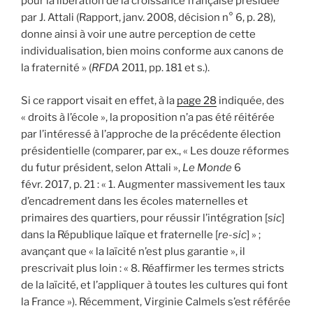
pour la libération de la croissance française présidée
par J. Attali (Rapport, janv. 2008, décision n° 6, p. 28),
donne ainsi à voir une autre perception de cette
individualisation, bien moins conforme aux canons de
la fraternité » (
RFDA
2011, pp. 181 et s.).
Si ce rapport visait en effet, à la
page 28
indiquée, des
« droits à l’école », la proposition n’a pas été réitérée
par l’intéressé à l’approche de la précédente élection
présidentielle (comparer, par ex., « Les douze réformes
du futur président, selon Attali »,
Le Monde
6
févr. 2017, p. 21 : « 1. Augmenter massivement les taux
d’encadrement dans les écoles maternelles et
primaires des quartiers, pour réussir l’intégration [
sic
]
dans la République laïque et fraternelle [
re-sic
] » ;
avançant que « la laïcité n’est plus garantie », il
prescrivait plus loin : « 8. Réaffirmer les termes stricts
de la laïcité, et l’appliquer à toutes les cultures qui font
la France »). Récemment, Virginie Calmels s’est référée