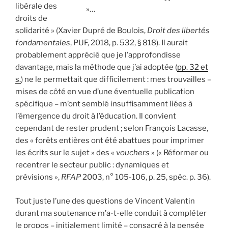
libérale des
»…
droits de
solidarité » (Xavier Dupré de Boulois,
Droit des libertés
fondamentales
, PUF, 2018, p. 532, § 818). Il aurait
probablement apprécié que je l’approfondisse
davantage, mais la méthode que j’ai adoptée (
pp. 32 et
s.
) ne le permettait que difficilement : mes trouvailles –
mises de côté en vue d’une éventuelle publication
spécifique – m’ont semblé insuffisamment liées à
l’émergence du droit à l’éducation. Il convient
cependant de rester prudent ; selon François Lacasse,
des « forêts entières ont été abattues pour imprimer
les écrits sur le sujet » des «
vouchers
» (« Réformer ou
recentrer le secteur public : dynamiques et
prévisions »,
RFAP
2003, n° 105-106, p. 25, spéc. p. 36).
Tout juste l’une des questions de Vincent Valentin
durant ma soutenance m’a-t-elle conduit à compléter
le propos – initialement limité – consacré à la pensée