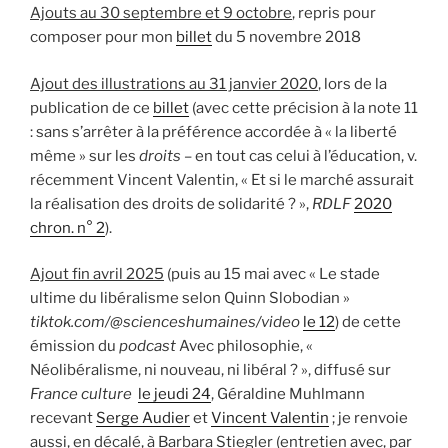
Ajouts au 30 septembre et 9 octobre
, repris pour
composer pour mon
billet
du 5 novembre 2018
Ajout des illustrations au 31 janvier 2020
, lors de la
publication de ce
billet
(avec cette précision à la note 11
: sans s’arrêter à la préférence accordée à « la liberté
même » sur les
droits
– en tout cas celui à l’éducation, v.
récemment Vincent Valentin, « Et si le marché assurait
la réalisation des droits de solidarité ? »,
RDLF
2020
chron. n° 2
).
Ajout fin avril 2025
(puis au 15 mai avec «
Le stade
ultime du libéralisme selon Quinn Slobodian »
tiktok.com/@scienceshumaines/video
le 12
) de cette
émission du
podcast
Avec philosophie, «
Néolibéralisme, ni nouveau, ni libéral ? », diffusé sur
France culture
le jeudi 24
, Géraldine Muhlmann
recevant
Serge Audier
et
Vincent Valentin
; je renvoie
aussi, en décalé, à Barbara Stiegler (entretien avec, par