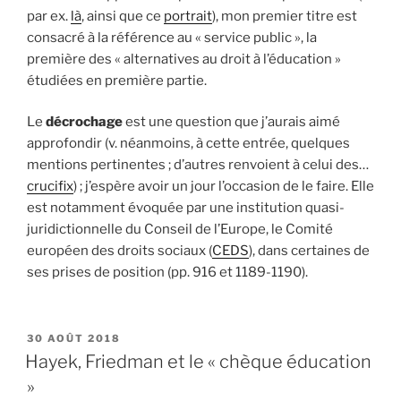
par ex.
là
, ainsi que ce
portrait
), mon premier titre est
consacré à la référence au « service public », la
première des « alternatives au droit à l’éducation »
étudiées en première partie.
Le
décrochage
est une question que j’aurais aimé
approfondir (v. néanmoins, à cette entrée, quelques
mentions pertinentes ; d’autres renvoient à celui des…
crucifix
) ; j’espère avoir un jour l’occasion de le faire. Elle
est notamment évoquée par une institution quasi-
juridictionnelle du Conseil de l’Europe, le Comité
européen des droits sociaux (
CEDS
), dans certaines de
ses prises de position (pp. 916 et 1189-1190).
PUBLIÉ
30 AOÛT 2018
LE
Hayek, Friedman et le « chèque éducation
»