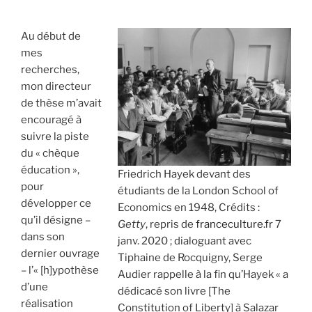
Au début de
mes
recherches,
mon directeur
de thèse m’avait
encouragé à
suivre la piste
du « chèque
éducation »,
Friedrich Hayek devant des
pour
étudiants de la London School of
développer ce
Economics en 1948, Crédits :
qu’il désigne –
Getty
, repris de
franceculture.fr
7
dans son
janv. 2020 ; dialoguant avec
dernier ouvrage
Tiphaine de Rocquigny, Serge
– l’« [h]ypothèse
Audier rappelle à la fin qu’Hayek « a
d’une
dédicacé son livre [The
réalisation
Constitution of Liberty] à Salazar