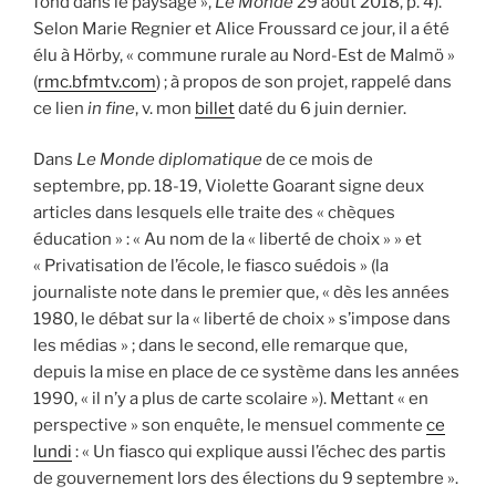
fond dans le paysage »,
Le Monde
29 août 2018, p. 4).
Selon Marie Regnier et Alice Froussard ce jour, il a été
élu à Hörby, « commune rurale au Nord-Est de Malmö »
(
rmc.bfmtv.com
) ; à propos de son projet, rappelé dans
ce lien
in fine
, v. mon
billet
daté du 6 juin dernier.
Dans
Le Monde diplomatique
de ce mois de
septembre, pp. 18-19, Violette Goarant signe deux
articles dans lesquels elle traite des « chèques
éducation » : « Au nom de la « liberté de choix » » et
« Privatisation de l’école, le fiasco suédois » (la
journaliste note dans le premier que, « dès les années
1980, le débat sur la « liberté de choix » s’impose dans
les médias » ; dans le second, elle remarque que,
depuis la mise en place de ce système dans les années
1990, « il n’y a plus de carte scolaire »). Mettant « en
perspective » son enquête, le mensuel commente
ce
lundi
: « Un fiasco qui explique aussi l’échec des partis
de gouvernement lors des élections du 9 septembre ».