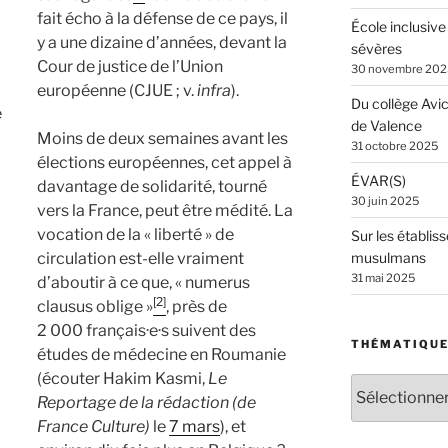
fait écho à la défense de ce pays, il
École inclusive
y a une dizaine d’années, devant la
sévères
Cour de justice de l’Union
30 novembre 202
européenne (CJUE ; v.
infra
).
Du collège Avi
e
de Valence
Moins de deux semaines avant les
31 octobre 2025
élections européennes, cet appel à
ÉVAR(S)
davantage de solidarité, tourné
30 juin 2025
vers la France, peut être médité. La
vocation de la « liberté » de
Sur les établiss
circulation est-elle vraiment
musulmans
31 mai 2025
d’aboutir à ce que, « numerus
[2]
clausus oblige »
, près de
2 000 français·e·s suivent des
THÉMATIQU
études de médecine en Roumanie
(écouter Hakim Kasmi,
Le
Thématiques
Reportage de la rédaction
(de
France Culture)
le
7 mars
), et