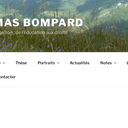
MAS BOMPARD
cation ; de l'éducation aux droits
e
Thèse
Portraits
Actualités
Notes
ontacter