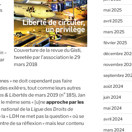
,
ns
mai 2025
avril 2025
mars 2025
février 2025
Couverture de la revue du
Gisti
,
in –
décembre 202
tweetée par l’association le 29
par
mars 2018
novembre 202
septembre 20
onnes » ne doit cependant pas faire
août 2024
» des exilé·e·s, tout comme leurs autres
 & Libertés
de mars 2019 (n° 185), Jan
juin 2024
 le même sens « [u]ne
approche par les
mai 2024
national de la
Ligue des Droits de
 la « LDH ne met pas la question « où se
avril 2024
ntre de sa réflexion » mais leur contenu
mars 2024