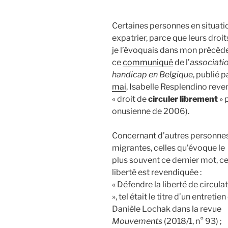
Certaines personnes en situati
expatrier, parce que leurs droi
je l’évoquais dans mon précédent
ce
communiqué
de l’
associatio
handicap en Belgique
, publié p
mai
, Isabelle Resplendino reven
« droit de
circuler librement
» 
onusienne de 2006).
Concernant d’autres personne
migrantes, celles qu’évoque le
plus souvent ce dernier mot, ce
liberté est revendiquée :
« Défendre la liberté de circula
», tel était le titre d’un entretien
Danièle Lochak dans la revue
Mouvements
(2018/1, n° 93) ;