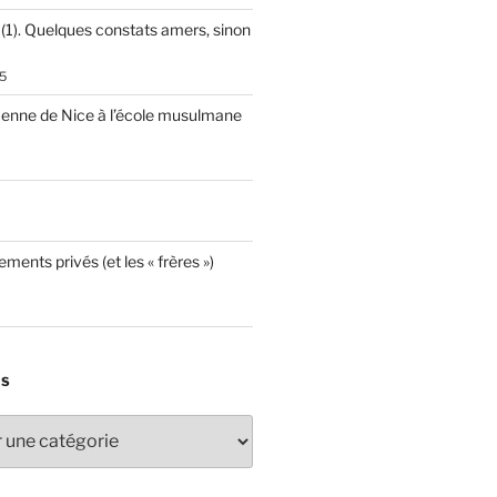
 (1). Quelques constats amers, sinon
5
cenne de Nice à l’école musulmane
ements privés (et les « frères »)
ES