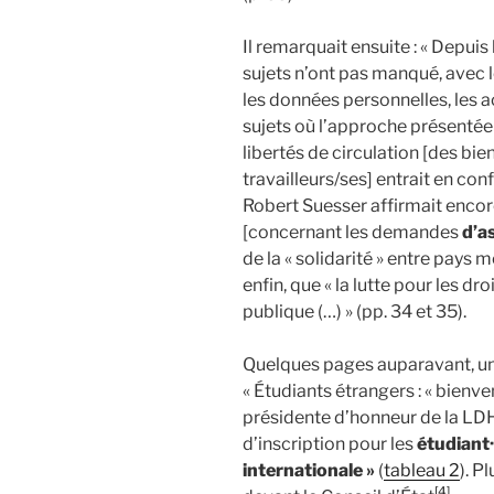
Il remarquait ensuite : « Depuis
sujets n’ont pas manqué, avec l
les données personnelles, les 
sujets où l’approche présenté
libertés de circulation [des bie
travailleurs/ses] entrait en con
Robert Suesser affirmait encore
[concernant les demandes
d’as
de la « solidarité » entre pays
enfin, que « la lutte pour les d
publique (…) » (pp. 34 et 35).
Quelques pages auparavant, un 
« Étudiants étrangers : « bienven
présidente d’honneur de la LDH
d’inscription pour les
étudiant·
internationale »
(
tableau 2
). P
[4]