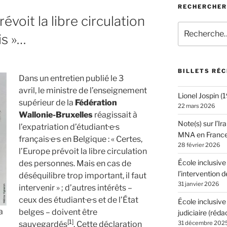
RECHERCHER
révoit la libre circulation
Recherche
is »…
pour
:
BILLETS RÉ
Dans un entretien publié le 3
avril, le ministre de l’enseignement
Lionel Jospin 
supérieur de la
Fédération
22 mars 2026
Wallonie-Bruxelles
réagissait à
Note(s) sur l’Ir
l’expatriation d’étudiant·e·s
MNA en Franc
français·e·s en Belgique : « Certes,
28 février 2026
l’Europe prévoit la libre circulation
École inclusive
des personnes. Mais en cas de
l’intervention d
déséquilibre trop important, il faut
31 janvier 2026
intervenir » ; d’autres intérêts –
ceux des étudiant·e·s et de l’État
École inclusive
a
belges – doivent être
judiciaire (réda
[1]
sauvegardés
. Cette déclaration
31 décembre 202