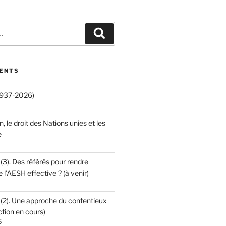
Recherche
CENTS
(1937-2026)
an, le droit des Nations unies et les
e
 (3). Des référés pour rendre
e l’AESH effective ? (à venir)
 (2). Une approche du contentieux
ction en cours)
5