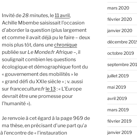
mars 2020
Invité de
28 minutes
, le
11 avril
,
février 2020
Achille Mbembe saisissait l’occasion
d’aborder la question (plus largement
janvier 2020
et comme il avait déjà pu le faire – deux
décembre 201
mois plus tôt, dans une
chronique
publiée sur
Le Monde.fr Afrique
–, il
octobre 2019
soulignait combien les questions
septembre 20
écologique et démographique font du
« gouvernement des mobilités »
le
juillet 2019
« grand défi du XXIe siècle » ; v. aussi
mai 2019
sur
franceculture.fr
le 13
: « L’Europe
devrait être une promesse pour
avril 2019
l’humanité »).
mars 2019
Je renvoie à cet égard à la page 969 de
février 2019
ma thèse, en précisant d’une part qu’
a
janvier 2019
à l’encontre de « l’instauration