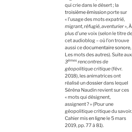
qui crie dans le désert ; la
troisième émission
porte sur
« l’usage des mots
expatrié
,
migrant
,
réfugié
,
aventurier
»,
À
plus d’une voix (selon le titre d
cet audioblog – où l’on trouve
aussi ce
documentaire sonore
,
Les mots des autres). Suite aux
èmes
3
rencontres de
géopolitique critique
(févr.
2018), les animatrices ont
réalisé un
dossier
dans lequel
Séréna Naudin revient sur ces
« mots qui désignent,
assignent ? » (Pour une
géopolitique critique du savoir.
Cahier mis
en ligne
le 5 mars
2019, pp. 77 à 81).