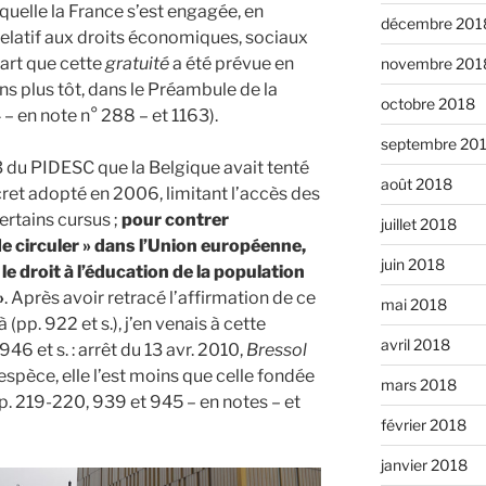
aquelle la France s’est engagée, en
décembre 201
 relatif aux droits économiques, sociaux
part que cette
gratuité
a été prévue en
novembre 201
s plus tôt, dans le Préambule de la
octobre 2018
 – en note n° 288 – et 1163).
septembre 20
3 du PIDESC que la Belgique avait tenté
août 2018
ret adopté en 2006, limitant l’accès des
certains cursus ;
pour contrer
juillet 2018
 de circuler » dans l’Union européenne,
juin 2018
 le droit à l’éducation de la population
»
. Après avoir retracé l’affirmation de ce
mai 2018
(pp. 922 et s.), j’en venais à cette
avril 2018
46 et s. : arrêt du 13 avr. 2010,
Bressol
’espèce, elle l’est moins que celle fondée
mars 2018
. pp. 219-220, 939 et 945 – en notes – et
février 2018
janvier 2018