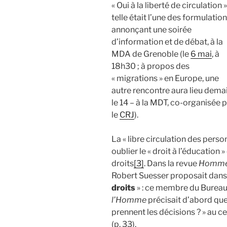
« Oui à la liberté de circulation »
telle était l’une des formulatio
annonçant une soirée
d’information et de débat, à la
MDA de Grenoble (le
6 mai
, à
18h30 ; à propos des
« migrations » en Europe, une
autre rencontre aura lieu dema
le 14 – à la MDT, co-organisée 
le
CRJ
).
La « libre circulation des pers
oublier le « droit à l’éducation 
droits
[3]
. Dans la revue
Hommes
Robert Suesser proposait dans
droits
» : ce membre du Bureau 
l’Homme
précisait d’abord que
prennent les décisions ? » au ce
(p. 33).