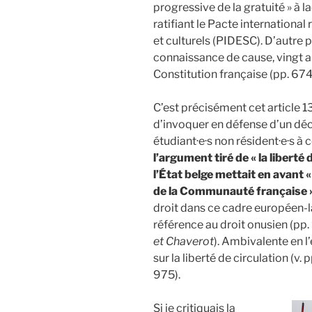
progressive de la gratuité » à l
ratifiant le Pacte international
et culturels (PIDESC). D’autre 
connaissance de cause, vingt an
Constitution française (pp. 674
C’est précisément cet article 1
d’invoquer en défense d’un déc
étudiant·e·s non résident·e·s à 
l’argument tiré de « la liberté
l’État belge mettait en avant «
de la Communauté française 
droit dans ce cadre européen-là 
référence au droit onusien (pp. 9
et Chaverot
). Ambivalente en l
sur la liberté de circulation (v
975).
Si je critiquais la