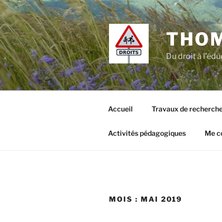
Aller
au
contenu
THO
principal
Du droit à l’édu
Accueil
Travaux de recherch
Activités pédagogiques
Me c
MOIS :
MAI 2019