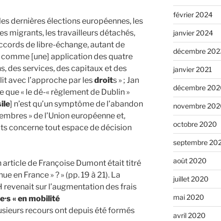
février 2024
 les dernières élections européennes, les
es migrants, les travailleurs détachés,
janvier 2024
accords de libre-échange, autant de
décembre 202
e comme [une] application des quatre
ns, des services, des capitaux et des
janvier 2021
flit avec l’approche par les
droit
s » ; Jan
décembre 202
 que « le dé-« règlement de Dublin »
ile
] n’est qu’un symptôme de l’abandon
novembre 202
 membres » de l’Union européenne et,
octobre 2020
roits concerne tout espace de décision
septembre 20
août 2020
article de Françoise Dumont était titré
ue en France » ? » (pp. 19 à 21). La
juillet 2020
 revenait sur l’augmentation des frais
mai 2020
e·s « en mobilité
lusieurs recours ont depuis été formés
avril 2020