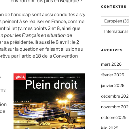
environ dix fois plus en Belgique ?
CONTEXTES
on de handicap sont aussi conduites à s’y
Européen
(39
ts peinent à se réaliser en France, comme
 billet (v. mes points 2 et 8, ainsi que
International
n pour les Français en situation de
ar sa présidente, là aussi le 8 avril ; le
2
ait sur la question en faisant allusion au
ARCHIVES
prévu par l’article 18 de la Convention
mars 2026
février 2026
s
janvier 2026
tte
décembre 202
tion
novembre 202
 de
octobre 2025
juin 2025