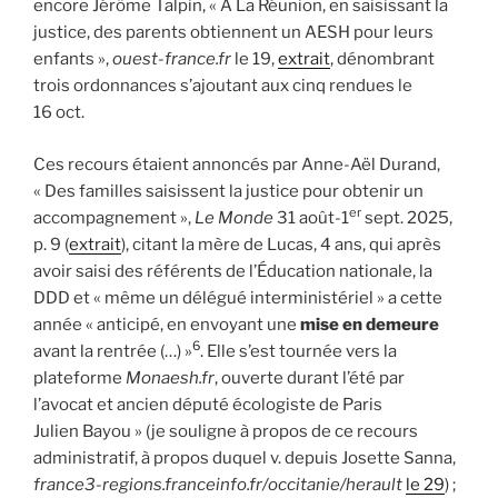
encore Jérôme Talpin, « À La Réunion, en saisissant la
justice, des parents obtiennent un AESH pour leurs
enfants »,
ouest-france.fr
le 19,
extrait
, dénombrant
trois ordonnances s’ajoutant aux cinq rendues le
16 oct.
Ces recours étaient annoncés par Anne-Aël Durand,
« Des familles saisissent la justice pour obtenir un
er
accompagnement »,
Le Monde
31 août-1
sept. 2025,
p. 9 (
extrait
), citant la mère de Lucas, 4 ans, qui après
avoir saisi des référents de l’Éducation nationale, la
DDD et « même un délégué interministériel » a cette
année « anticipé, en envoyant une
mise en demeure
6
avant la rentrée (…) »
. Elle s’est tournée vers la
plateforme
Monaesh.fr
, ouverte durant l’été par
l’avocat et ancien député écologiste de Paris
Julien Bayou » (je souligne à propos de ce recours
administratif, à propos duquel v. depuis Josette Sanna,
france3-regions.franceinfo.fr/occitanie/herault
le 29
) ;