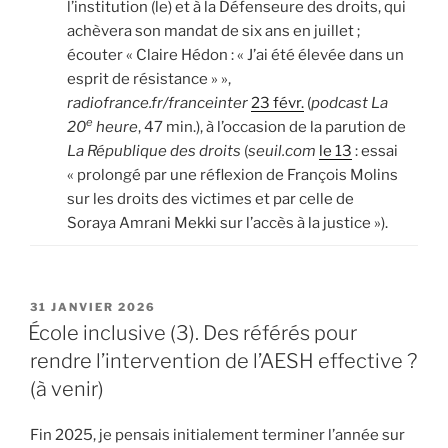
l’institution (le) et à la Défenseure des droits, qui
achèvera son mandat de six ans en juillet ;
écouter « Claire Hédon : « J’ai été élevée dans un
esprit de résistance » »,
radiofrance.fr/franceinter
23 févr.
(
podcast La
e
20
heure
, 47 min.), à l’occasion de la parution de
La République des droits
(
seuil.com
le 13
: essai
« prolongé par une réflexion de François Molins
sur les droits des victimes et par celle de
Soraya Amrani Mekki sur l’accès à la justice »).
PUBLIÉ
31 JANVIER 2026
LE
École inclusive (3). Des référés pour
rendre l’intervention de l’AESH effective ?
(à venir)
Fin 2025, je pensais initialement terminer l’année sur