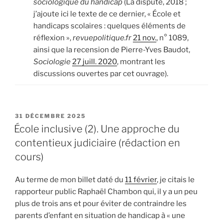
sociologique du handicap
(La dispute, 2018 ;
j’ajoute ici le texte de ce dernier, « École et
handicaps scolaires : quelques éléments de
réflexion »,
revuepolitique.fr
21 nov.
, n° 1089,
ainsi que la recension de Pierre-Yves Baudot,
Sociologie
27 juill. 2020
, montrant les
discussions ouvertes par cet ouvrage).
PUBLIÉ
31 DÉCEMBRE 2025
LE
École inclusive (2). Une approche du
contentieux judiciaire (rédaction en
cours)
Au terme de mon billet daté du
11 février
, je citais le
rapporteur public Raphaël Chambon qui, il y a un peu
plus de trois ans et pour éviter de contraindre les
parents d’enfant en situation de handicap à « une