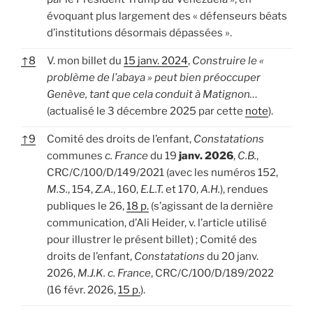
évoquant plus largement des « défenseurs béats
d’institutions désormais dépassées ».
↑
8
V. mon billet du
15 janv. 2024
,
Construire le «
problème de l’abaya » peut bien préoccuper
Genève, tant que cela conduit à Matignon…
(actualisé le 3 décembre 2025 par cette
note
).
↑
9
Comité des droits de l’enfant,
Constatations
communes
c. France
du 19
janv. 2026
,
C.B.
,
CRC/C/100/D/149/2021 (avec les numéros 152,
M.S.
, 154,
Z.A.
, 160,
E.L.T.
et 170,
A.H.
), rendues
publiques le 26,
18 p.
(s’agissant de la dernière
communication, d’Ali Heider, v. l’article utilisé
pour illustrer le présent billet) ; Comité des
droits de l’enfant,
Constatations
du 20 janv.
2026,
M.J.K. c. France
, CRC/C/100/D/189/2022
(16 févr. 2026,
15 p.
).