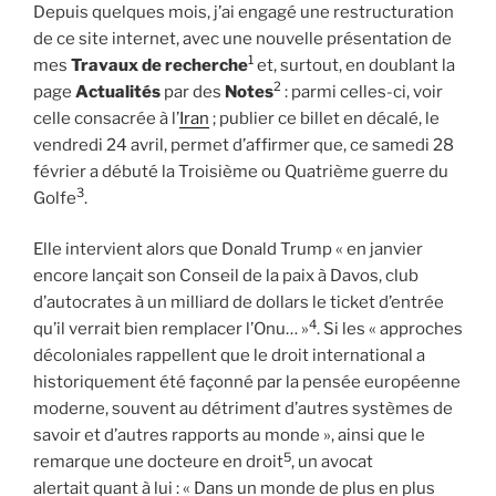
Depuis quelques mois, j’ai engagé une restructuration
de ce site internet, avec une nouvelle présentation de
1
mes
Travaux de recherche
et, surtout, en doublant la
2
page
Actualités
par des
Notes
: parmi celles-ci, voir
celle consacrée à l’
Iran
; publier ce billet en décalé, le
vendredi 24 avril, permet d’affirmer que, ce samedi 28
février a débuté la Troisième ou Quatrième guerre du
3
Golfe
.
Elle intervient alors que Donald Trump « en janvier
encore lançait son Conseil de la paix à Davos, club
d’autocrates à un milliard de dollars le ticket d’entrée
4
qu’il verrait bien remplacer l’Onu… »
. Si les « approches
décoloniales rappellent que le droit international a
historiquement été façonné par la pensée européenne
moderne, souvent au détriment d’autres systèmes de
savoir et d’autres rapports au monde », ainsi que le
5
remarque une docteure en droit
, un avocat
alertait quant à lui : « Dans un monde de plus en plus