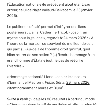
l’Éducation nationale (le précédent ajout étant, sauf
erreur, celui de Najat Vallaud-Belkacem le 23 janvier
2026).
Le publier en décalé permet d’intégrer des liens
postérieurs : v. ainsi Catherine Tricot, « Jospin, un
mythe pour la gauche »,
regards.fr
24 mars 2026
: « À
l’heure de la mort, on se souvient du meilleur de celui
qui part. (…) Au-delà de l’homme droit qu’il fut, quel
bilan retirer de son action ? (…) Rendre hommage à un
grand homme d’État ne justifie pas de réécrire
l’histoire ».
« Hommage national à Lionel Jospin : le discours
d’Emmanuel Macron »,
Public Sénat
26 mars 2026
,
1
citant notamment Jaurès et Blum
.
Suite à venir
; v. déjà les 88 résultats à partir du mode
« Chercher » dans le pdf de ma
thèse
et, dix ans plus tôt