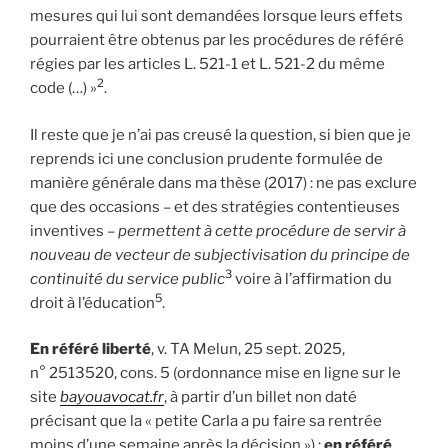
mesures qui lui sont demandées lorsque leurs effets
pourraient être obtenus par les procédures de référé
régies par les articles L. 521-1 et L. 521-2 du même
2
code (…) »
.
Il reste que je n’ai pas creusé la question, si bien que je
reprends ici une conclusion prudente formulée de
manière générale dans ma thèse (2017) : ne pas exclure
que des occasions – et des stratégies contentieuses
inventives –
permettent à cette procédure de servir à
nouveau de vecteur de subjectivisation du principe de
3
continuité du service public
voire à l’affirmation du
5
droit à l’éducation
.
En référé liberté
, v. TA Melun, 25 sept. 2025,
n° 2513520, cons. 5 (ordonnance mise en ligne sur le
site
bayouavocat.fr
, à partir d’un billet non daté
précisant que la « petite Carla a pu faire sa rentrée
moins d’une semaine après la décision ») ;
en référé