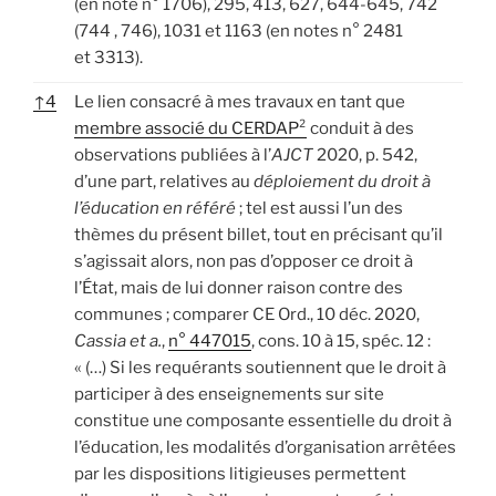
(en note n° 1706), 295, 413, 627, 644-645, 742
(744 , 746), 1031 et 1163 (en notes n° 2481
et 3313).
↑
4
Le lien consacré à mes travaux en tant que
membre associé du CERDAP²
conduit à des
observations publiées à l’
AJCT
2020, p. 542,
d’une part, relatives au
déploiement du droit à
l’éducation en référé
; tel est aussi l’un des
thèmes du présent billet, tout en précisant qu’il
s’agissait alors, non pas d’opposer ce droit à
l’État, mais de lui donner raison contre des
communes ; comparer CE Ord., 10 déc. 2020,
Cassia et a.
,
n° 447015
, cons. 10 à 15, spéc. 12 :
« (…) Si les requérants soutiennent que le droit à
participer à des enseignements sur site
constitue une composante essentielle du droit à
l’éducation, les modalités d’organisation arrêtées
par les dispositions litigieuses permettent