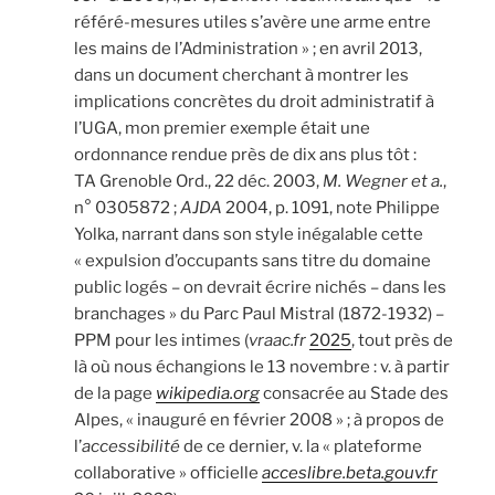
référé-mesures utiles s’avère une arme entre
les mains de l’Administration » ; en avril 2013,
dans un document cherchant à montrer les
implications concrètes du droit administratif à
l’UGA, mon premier exemple était une
ordonnance rendue près de dix ans plus tôt :
TA Grenoble Ord., 22 déc. 2003,
M. Wegner et a.
,
n° 0305872 ;
AJDA
2004, p. 1091, note Philippe
Yolka, narrant dans son style inégalable cette
« expulsion d’occupants sans titre du domaine
public logés – on devrait écrire nichés – dans les
branchages » du Parc Paul Mistral (1872-1932) –
PPM pour les intimes (
vraac.fr
2025
, tout près de
là où nous échangions le 13 novembre : v. à partir
de la page
wikipedia.org
consacrée au Stade des
Alpes, « inauguré en février 2008 » ; à propos de
l’
accessibilité
de ce dernier, v. la « plateforme
collaborative » officielle
acceslibre.beta.gouv.fr