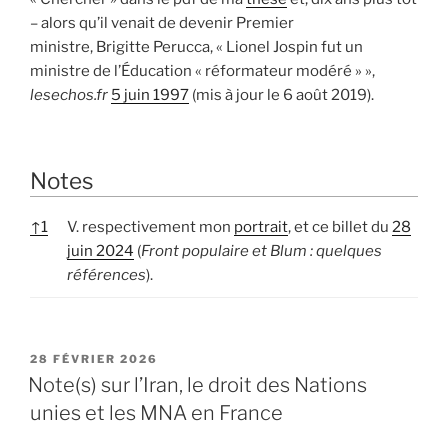
– alors qu’il venait de devenir Premier
ministre, Brigitte Perucca, « Lionel Jospin fut un
ministre de l’Éducation « réformateur modéré » »,
lesechos.fr
5 juin 1997
(mis à jour le 6 août 2019).
Notes
↑
1
V. respectivement mon
portrait
, et ce billet du
28
juin 2024
(
Front populaire et Blum : quelques
références
).
PUBLIÉ
28 FÉVRIER 2026
LE
Note(s) sur l’Iran, le droit des Nations
unies et les MNA en France