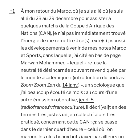
↑
1
À mon retour du Maroc, où je suis allé où je suis
allé du 23 au 29 décembre pour assister à
quelques matchs de la Coupe d’Afrique des
Nations (CAN), je n’ai pas immédiatement trouvé
l’énergie de me remettre à ce(s) texte(s) ; v. aussi
les développements à venir de mes notes Maroc
et
Sports
, dans laquelle j’ai cité en bas de page
Marwan Mohammed – lequel « refuse la
neutralité désincarnée souvent revendiquée par
le monde académique » (introduction du podcast
Zoom Zoom Zen
du
14 janv.
) –, un sociologue que
j’ai beaucoup écouté ce mois : au cours d’une
autre émission roborative,
jeudi 8
(
radiofrance.fr/franceculture
), il décri[vai]t en des
termes très justes un jeu collectif alors très
pratiqué, concernant cette CAN ; ça se passe
dans le dernier quart d’heure – celui où l’on
marque les plus beaux buts (avec par ailleurs un