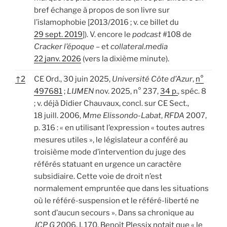
bref échange à propos de son livre sur
l’islamophobie [2013/2016 ; v. ce billet du
29 sept. 2019
]). V. encore le
podcast
#108 de
Cracker l’époque
– et
collateral.media
22 janv. 2026
(vers la dixième minute).
↑
2
CE Ord., 30 juin 2025,
Université Côte d’Azur
,
n°
497681
;
LIJMEN
nov. 2025, n° 237,
34 p.
, spéc. 8
; v. déjà Didier Chauvaux, concl. sur CE Sect.,
18 juill. 2006,
Mme Elissondo-Labat
,
RFDA
2007,
p. 316 : « en utilisant l’expression « toutes autres
mesures utiles », le législateur a conféré au
troisième mode d’intervention du juge des
référés statuant en urgence un caractère
subsidiaire. Cette voie de droit n’est
normalement empruntée que dans les situations
où le référé-suspension et le référé-liberté ne
sont d’aucun secours ». Dans sa chronique au
JCP G
2006, I, 170, Benoît Plessix notait que « le