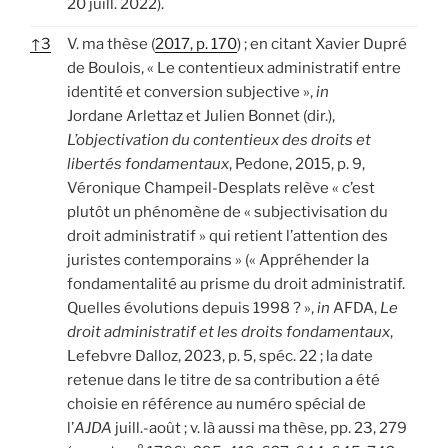
20 juill. 2022).
↑
3
V. ma thèse (
2017, p. 170
) ; en citant Xavier Dupré
de Boulois, « Le contentieux administratif entre
identité et conversion subjective »,
in
Jordane Arlettaz et Julien Bonnet (dir.),
L’objectivation du contentieux des droits et
libertés fondamentaux
, Pedone, 2015, p. 9,
Véronique Champeil-Desplats relève « c’est
plutôt un phénomène de « subjectivisation du
droit administratif » qui retient l’attention des
juristes contemporains » (« Appréhender la
fondamentalité au prisme du droit administratif.
Quelles évolutions depuis 1998 ? »,
in
AFDA,
Le
droit administratif et les droits fondamentaux
,
Lefebvre Dalloz, 2023, p. 5, spéc. 22 ; la date
retenue dans le titre de sa contribution a été
choisie en référence au numéro spécial de
l’
AJDA
juill.-août ; v. là aussi ma thèse, pp. 23, 279