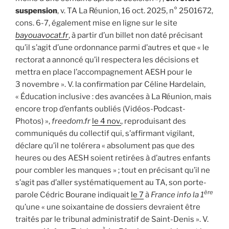
suspension
, v. TA La Réunion, 16 oct. 2025, n° 2501672,
cons. 6-7, également mise en ligne sur le site
bayouavocat.fr
, à partir d’un billet non daté précisant
qu’il s’agit d’une ordonnance parmi d’autres et que « le
rectorat a annoncé qu’il respectera les décisions et
mettra en place l’accompagnement AESH pour le
3 novembre ». V. la confirmation par Céline Hardelain,
« Éducation inclusive : des avancées à La Réunion, mais
encore trop d’enfants oubliés (Vidéos-Podcast-
Photos) »,
freedom.fr
le 4 nov.
, reproduisant des
communiqués du collectif qui, s’affirmant vigilant,
déclare qu’il ne tolérera « absolument pas que des
heures ou des AESH soient retirées à d’autres enfants
pour combler les manques » ; tout en précisant qu’il ne
s’agit pas d’aller systématiquement au TA, son porte-
ère
parole Cédric Bourane indiquait
le 7
à
France info la 1
qu’une « une soixantaine de dossiers devraient être
traités par le tribunal administratif de Saint-Denis ». V.