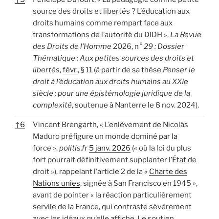
source des droits et libertés ? L’éducation aux
droits humains comme rempart face aux
transformations de l’autorité du DIDH »,
La Revue
des Droits de l’Homme
2026, n
° 29 : Dossier
Thématique : Aux petites sources des droits et
libertés
,
févr.
, § 11 (à partir de sa thèse
Penser le
droit à l’éducation aux droits humains au XXIe
siècle : pour une épistémologie juridique de la
complexité
, soutenue à Nanterre le 8 nov. 2024).
↑
6
Vincent Brengarth, « L’enlèvement de Nicolás
Maduro préfigure un monde dominé par la
force »,
politis.fr
5 janv. 2026
(« où la loi du plus
fort pourrait définitivement supplanter l’État de
droit »), rappelant l’article 2 de la «
Charte des
Nations unies
, signée à San Francisco en 1945 »,
avant de pointer « la réaction particulièrement
servile de la France, qui contraste sévèrement
avec les idéaux qu’elle affiche. Le soutien