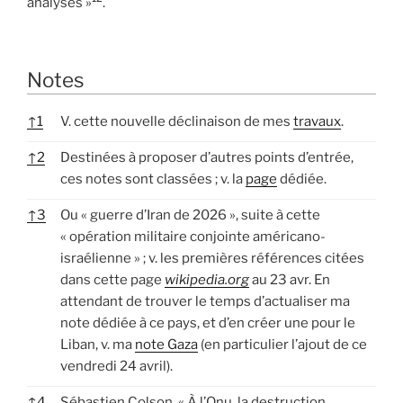
analyses »
.
Notes
↑
1
V. cette nouvelle déclinaison de mes
travaux
.
↑
2
Destinées à proposer d’autres points d’entrée,
ces notes sont classées ; v. la
page
dédiée.
↑
3
Ou « guerre d’Iran de 2026 », suite à cette
« opération militaire conjointe américano-
israélienne » ; v. les premières références citées
dans cette page
wikipedia.org
au 23 avr. En
attendant de trouver le temps d’actualiser ma
note dédiée à ce pays, et d’en créer une pour le
Liban, v. ma
note Gaza
(en particulier l’ajout de ce
vendredi 24 avril).
↑
4
Sébastien Colson, « À l’Onu, la destruction