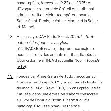
handicapés »,
francebleu.fr
22 oct. 2025
; et
d’évoquer le rectorat de Créteil et le tribunal
administratif de Melun (compétent pour la
Seine-Saint-Denis, le Val-de-Marne et la Seine-
et-Marne).
↑
8
Au passage, CAA Paris, 10 oct. 2025,
Institut
national des jeunes aveugles
,
n° 24PA03656
(« Une jurisprudence majeure
pour les droits des enfants plurihandicapés : la
Cour ordonne à l’INJA d’accueillir Noor »,
toupi.fr
le 15
).
↑
9
Fondée par Anne-Sarah Kertudo ; l’écouter sur
France Inter
3 sept. 2025
; je la citais à la toute fin
de mon billet du
8 avr. 2019
, Dix ans après l’arrêt
Laruelle
, dans une émission d’abord consacrée
au livre de Romuald Bodin,
L’institution du
handicap. Esquisse pour une théorie