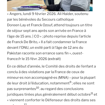
« Angers, lundi 9 février 2026. Ali Haider, soutenu
par les bénévoles du Secours catholique
Doreen Lay et Franck Ozouf, attend toujours un titre
de séjour sept ans après son arrivée en France à
l’âge de 15 ans. | CO » ; photo reprise depuis l’article
de Franck De Brito, « Il a fait condamner la France
devant l’ONU, un exilé parti à l’âge de 12 ans du
Pakistan raconte son errance sans fin »,
ouest-
france.fr
le 15 févr. 2026 (
extrait
)
En ce début d’année, le Comité des droits de l’enfant a
conclu à des violations par la France de ceux de
mineur·es non accompagné·es (MNA) – pour la plupart
9
de leur droit à l’éducation, notamment
; elles ne sont
10
pas surprenantes
. au regard des conclusions
11
juridiques tirées plus généralement début octobre
et
« viennent conforter le Défenseur des droits dans ses
12