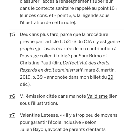
d’assurer l’accès à l’enseignement supérieur
dans le contexte sanitaire rappelé au point 10 »
(sur ces cons. et « point », v. la légende sous
l’illustration de cette
note
).
↑
5
Deux ans plus tard, parce que la procédure
prévue par l’article L. 521-3 du CJA n’y est
guère
propice
, je l’avais écartée de ma contribution à
l’ouvrage collectif dirigé par Sara Brimo et
Christine Pauti (dir.),
L’effectivité des droits.
Regards en droit administratif
, mare & martin,
2019, p. 39 – annoncée dans mon billet du
29
déc.
).
↑
6
V. l’émission citée dans ma note
Validisme
(lien
sous l’illustration).
↑
7
Valentine Letesse, « « Il y a trop peu de moyens
pour garantir l’école inclusive » selon
Julien Bayou, avocat de parents d’enfants