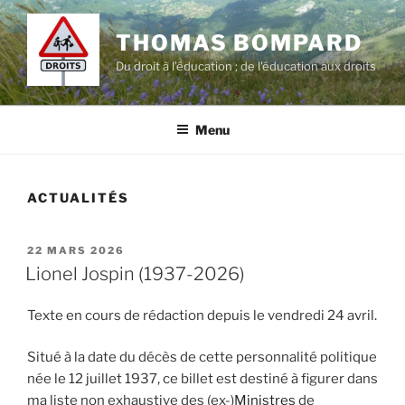
Aller
au
THOMAS BOMPARD
contenu
Du droit à l’éducation ; de l'éducation aux droits
principal
Menu
ACTUALITÉS
PUBLIÉ
22 MARS 2026
LE
Lionel Jospin (1937-2026)
Texte en cours de rédaction depuis le vendredi 24 avril.
Situé à la date du décès de cette personnalité politique
née le 12 juillet 1937, ce billet est destiné à figurer dans
ma liste non exhaustive des (ex-)
Ministres
de