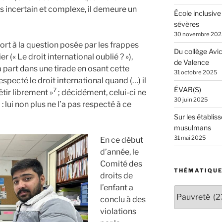
s incertain et complexe, il demeure un
École inclusive
sévères
30 novembre 202
port à la question posée par les frappes
Du collège Avi
 (« Le droit international oublié ? »),
de Valence
a part dans une tirade en osant cette
31 octobre 2025
s respecté le droit international quand (…) il
ÉVAR(S)
7
tir librement »
; décidément, celui-ci ne
30 juin 2025
: lui non plus ne l’a pas respecté à ce
Sur les établiss
musulmans
31 mai 2025
En ce début
d’année, le
Comité des
THÉMATIQU
droits de
l’enfant a
Thématiques
conclu à des
violations