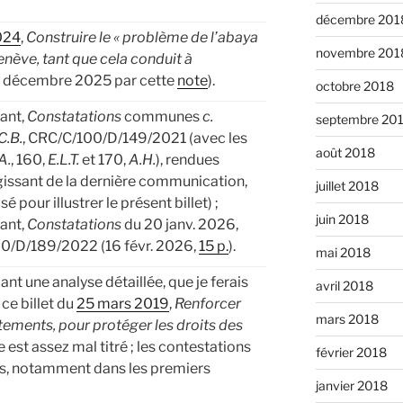
décembre 201
2024
,
Construire le « problème de l’abaya
novembre 201
nève, tant que cela conduit à
 3 décembre 2025 par cette
note
).
octobre 2018
fant,
Constatations
communes
c.
septembre 20
C.B.
, CRC/C/100/D/149/2021 (avec les
août 2018
A.
, 160,
E.L.T.
et 170,
A.H.
), rendues
gissant de la dernière communication,
juillet 2018
lisé pour illustrer le présent billet) ;
juin 2018
fant,
Constatations
du 20 janv. 2026,
00/D/189/2022 (16 févr. 2026,
15 p.
).
mai 2018
nt une analyse détaillée, que je ferais
avril 2018
ce billet du
25 mars 2019
,
Renforcer
mars 2018
tements, pour protéger les droits des
e est assez mal titré ; les contestations
février 2018
s, notamment dans les premiers
janvier 2018