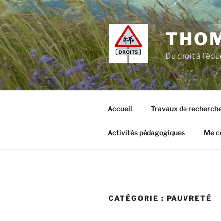
Aller
au
contenu
THO
principal
Du droit à l’édu
Accueil
Travaux de recherch
Activités pédagogiques
Me c
CATÉGORIE :
PAUVRETÉ