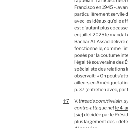
rappelant l’article 2 de la 
Francisco en 1945 », avant
particulièrement servile 
avec les idéaux qu’elle af
est d’autant plus cocasse
en juillet 2025 le mandat 
Bachar Al-Assad délivré e
fonctionnelle, comme l’i
posés par la coutume inte
l’égalité souveraine des Ét
spécialiste des relations
observait : « On peut s’a
ailleurs en Amérique latin
p. 37 (entretien avec, par
↑
7
V.
threads.com/@vilain_sy
contre-attaque.net
le 4 ja
[
sic
] décidée par le Prés
plus largement des « défe