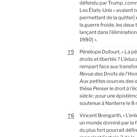
défendu par Trump, comme 
Les États-Unis « avaient 
permettant de la quitter]
la guerre froide, les deux
lançant dans l’élimination
1980] ».
↑
5
Pénélope Dufourt, « La 
droits et libertés ? L’éd
rempart face aux transfor
Revue des Droits de l’H
Aux petites sources des dr
thèse
Penser le droit à l
siècle : pour une épistém
soutenue à Nanterre le 8 
↑
6
Vincent Brengarth, « L’e
un monde dominé par la f
du plus fort pourrait défin