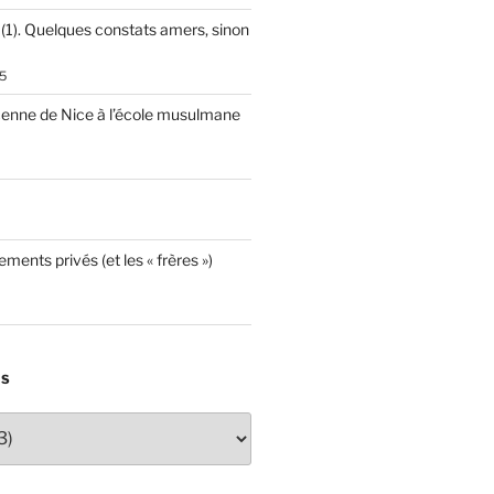
 (1). Quelques constats amers, sinon
5
cenne de Nice à l’école musulmane
ements privés (et les « frères »)
ES