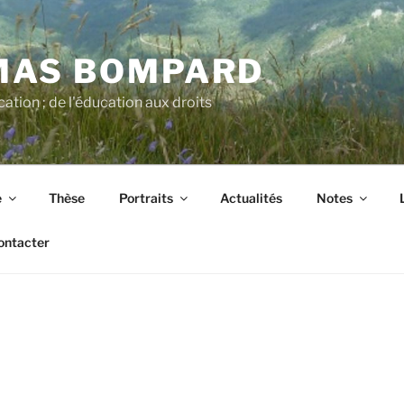
MAS BOMPARD
cation ; de l'éducation aux droits
e
Thèse
Portraits
Actualités
Notes
ontacter