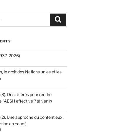
Recherche
CENTS
(1937-2026)
an, le droit des Nations unies et les
e
 (3). Des référés pour rendre
e l’AESH effective ? (à venir)
 (2). Une approche du contentieux
ction en cours)
5