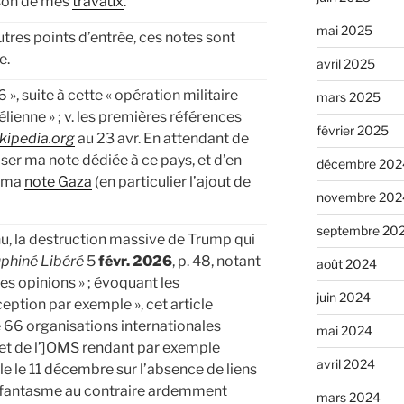
ison de mes
travaux
.
mai 2025
tres points d’entrée, ces notes sont
e.
avril 2025
», suite à cette « opération militaire
mars 2025
lienne » ; v. les premières références
février 2025
kipedia.org
au 23 avr. En attendant de
iser ma note dédiée à ce pays, et d’en
décembre 202
. ma
note Gaza
(en particulier l’ajout de
novembre 202
septembre 20
nu, la destruction massive de Trump qui
phiné Libéré
5
févr. 2026
, p. 48, notant
août 2024
des opinions » ; évoquant les
juin 2024
ption par exemple », cet article
e 66 organisations internationales
mai 2024
et de l’]OMS rendant par exemple
avril 2024
 le 11 décembre sur l’absence de liens
, fantasme au contraire ardemment
mars 2024