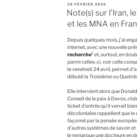
PUBLIÉ
28 FÉVRIER 2026
LE
Note(s) sur l’Iran, 
et les MNA en Fra
Depuis quelques mois, j’ai enga
internet, avec une nouvelle pr
1
recherche
et, surtout, en dou
parmi celles-ci, voir celle consa
le vendredi 24 avril, permet d’
débuté la Troisième ou Quatri
Elle intervient alors que Donal
Conseil de la paix à Davos, club
ticket d’entrée qu’il verrait bi
décoloniales rappellent que le 
façonné par la pensée europé
d’autres systèmes de savoir et 
le remarque une docteure en dr