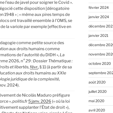
l’eau de javel pour soigner le Covid ».
février 2024
négocié cette disposition [dérogatoire
 en 1948 » ; « même aux pires temps de
janvier 2024
 blocs ont travaillé ensemble à l’OMS, se
décembre 202
 de la variole par exemple [effective en
janvier 2021
pédagogie comme petite source des
décembre 202
ucation aux droits humains comme
novembre 202
mations de l’autorité du DIDH »,
La
omme
2026, n
° 29 : Dossier Thématique :
octobre 2020
oits et libertés
,
févr.
, § 11 (à partir de sa
septembre 20
’éducation aux droits humains au XXIe
ologie juridique de la complexité
,
août 2020
nov. 2024).
juillet 2020
nlèvement de Nicolás Maduro préfigure
mai 2020
orce »,
politis.fr
5 janv. 2026
(« où la loi
itivement supplanter l’État de droit »),
avril 2020