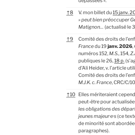
dépassées ».
↑
8
V. mon billet du
15 janv. 
» peut bien préoccuper Ge
Matignon…
(actualisé le
↑
9
Comité des droits de l’en
France
du 19
janv. 2026
,
numéros 152,
M.S.
, 154,
Z.
publiques le 26,
18 p.
(s’a
d’Ali Heider, v. l’article uti
Comité des droits de l’en
M.J.K. c. France
, CRC/C/1
↑
10
Elles mériteraient cependa
peut-être pour actualisée 
les obligations des dépar
jeunes majeur·e·s
(ce text
de minorité sont abordée
paragraphes).