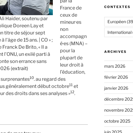
par la
CONTEXTES
France de
ceux de
Ali Haider, soutenu par
Européen
(39
mineur·es
olique Doreen Lay et
non
International
n titre de séjour sept
accompagn
 l’âge de 15 ans. | CO » ;
é·es (MNA) –
 Franck De Brito, « Il a
pour la
ARCHIVES
 l’ONU, un exilé parti à
plupart de
conte son errance sans
leur droit à
mars 2026
2026 (
extrait
)
l’éducation,
février 2026
10
s surprenantes
. au regard des
11
plus généralement début octobre
et
janvier 2026
12
ur des droits dans ses analyses »
.
décembre 202
novembre 202
octobre 2025
juin 2025