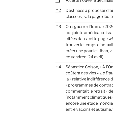
↑
1
V. cette nouvelle déclina
↑
2
Destinées à proposer d’au
classées ; v. la
page
dédié
↑
3
Ou « guerre d’Iran de 2026 
conjointe américano-israé
citées dans cette page
wi
trouver le temps d’actual
créer une pour le Liban, v
ce vendredi 24 avril).
↑
4
Sébastien Colson, « À l’O
coûtera des vies »,
Le Dau
la « relative indifférence 
« programmes de contrace
commentait le retrait « d
[notamment climatiques 
encore une étude mondiale
entre vaccins et autisme