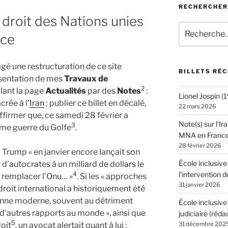
RECHERCHER
le droit des Nations unies
Recherche
nce
pour
:
gé une restructuration de ce site
BILLETS RÉ
ésentation de mes
Travaux de
2
blant la page
Actualités
par des
Notes
:
Lionel Jospin 
crée à l’
Iran
; publier ce billet en décalé,
22 mars 2026
affirmer que, ce samedi 28 février a
Note(s) sur l’Ir
3
ème guerre du Golfe
.
MNA en Franc
28 février 2026
d Trump « en janvier encore lançait son
École inclusive
 d’autocrates à un milliard de dollars le
4
l’intervention d
en remplacer l’Onu… »
. Si les « approches
31 janvier 2026
droit international a historiquement été
enne moderne, souvent au détriment
École inclusive
d’autres rapports au monde », ainsi que
judiciaire (réda
5
oit
, un avocat alertait quant à lui :
31 décembre 202