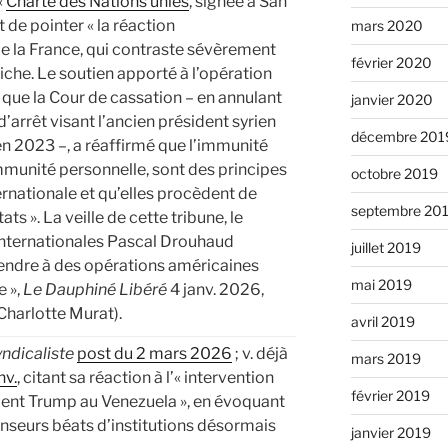
«
Charte des Nations unies
, signée à San
 de pointer « la réaction
mars 2020
de la France, qui contraste sévèrement
février 2020
fiche. Le soutien apporté à l’opération
 que la Cour de cassation – en annulant
janvier 2020
d’arrêt visant l’ancien président syrien
décembre 201
n 2023 –, a réaffirmé que l’immunité
mmunité personnelle, sont des principes
octobre 2019
rnationale et qu’elles procèdent de
septembre 20
ats ». La veille de cette tribune, le
 internationales Pascal Drouhaud
juillet 2019
ttendre à des opérations américaines
mai 2019
e »,
Le Dauphiné Libéré
4 janv. 2026,
 Charlotte Murat).
avril 2019
ndicaliste
post du 2 mars 2026
; v. déjà
mars 2019
nv.
, citant sa réaction à l’« intervention
février 2019
ident Trump au Venezuela », en évoquant
nseurs béats d’institutions désormais
janvier 2019