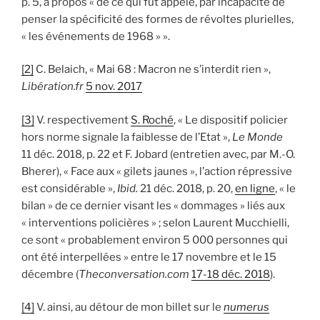
p. 5, à propos « de ce qui fut appelé, par incapacité de
penser la spécificité des formes de révoltes plurielles,
« les événements de 1968 » ».
[2]
C. Belaich, « Mai 68 : Macron ne s’interdit rien »,
Libération.fr
5 nov. 2017
[3]
V. respectivement
S. Roché
, « Le dispositif policier
hors norme signale la faiblesse de l’Etat »,
Le Monde
11 déc. 2018, p. 22 et F. Jobard (entretien avec, par M.-O.
Bherer), « Face aux « gilets jaunes », l’action répressive
est considérable »,
Ibid.
21 déc. 2018, p. 20,
en ligne
, « le
bilan » de ce dernier visant les « dommages » liés aux
« interventions policières » ; selon Laurent Mucchielli,
ce sont « probablement environ 5 000 personnes qui
ont été interpellées » entre le 17 novembre et le 15
décembre (
Theconversation.com
17-18 déc. 2018
).
[4]
V. ainsi, au détour de mon billet sur le
numerus