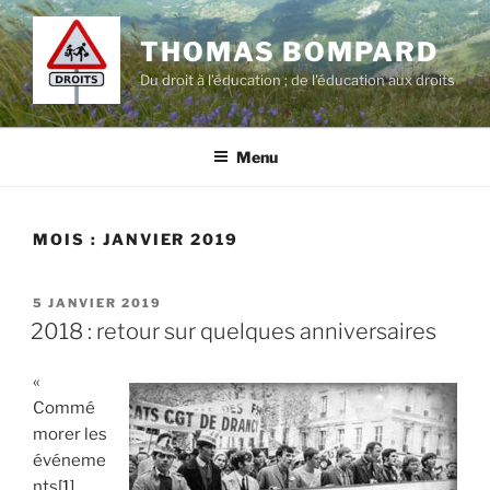
Aller
au
THOMAS BOMPARD
contenu
Du droit à l’éducation ; de l'éducation aux droits
principal
Menu
MOIS :
JANVIER 2019
PUBLIÉ
5 JANVIER 2019
LE
2018 : retour sur quelques anniversaires
«
Commé
morer les
événeme
nts
[1]