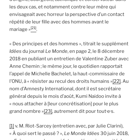
les deux cas, et notamment contre leur mère qui
envisageait avec horreur la perspective d’un contact
répété de leur fille avec des hommes avant le
[21]
mariage »
.
« Des principes et des hommes », titrait le supplément
Idées
du journal
Le Monde
, en page 2, le 8 décembre
2018 en publiant un entretien de Valentine Zuber avec
Anne Chemin ; le même jour, le quotidien rapportait
l’appel de Michelle Bachelet, la haut-commissaire de
l’ONU, à « résister au recul des droits humains »
[22]
. Au
nom d’Amnesty International, dont il est secrétaire
général depuis le mois d’août, Kumi Naidoo invite à
« nous attacher à [leur concrétisation] pour le plus
grand nombre »
[23]
, autrement dit pour tout·e·s.
[1]
v. M. Riot-Sarcey (entretien avec, par Julie Clarini),
« À quoi sert le passé ? »,
Le Monde Idées
30 juin 2018,