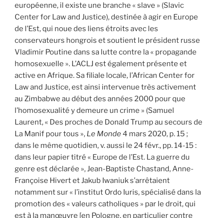
européenne, il existe une branche « slave » (Slavic
Center for Law and Justice), destinée à agir en Europe
de l’Est, qui noue des liens étroits avec les
conservateurs hongrois et soutient le président russe
Vladimir Poutine dans sa lutte contre la « propagande
homosexuelle ». L’ACLJ est également présente et
active en Afrique. Sa filiale locale, l’African Center for
Law and Justice, est ainsi intervenue très activement
au Zimbabwe au début des années 2000 pour que
l’homosexualité y demeure un crime » (Samuel
Laurent, « Des proches de Donald Trump au secours de
La Manif pour tous »,
Le Monde
4 mars 2020, p. 15 ;
dans le même quotidien, v. aussi le 24 févr., pp. 14-15 :
dans leur papier titré « Europe de l’Est. La guerre du
genre est déclarée », Jean-Baptiste Chastand, Anne-
Françoise Hivert et Jakub Iwaniuk s’arrêtaient
notamment sur « l’institut Ordo Iuris, spécialisé dans la
promotion des « valeurs catholiques » par le droit, qui
est à la manœuvre [en Pologne, en particulier contre