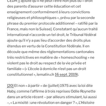
CEDH [j’ajoute qu’il ne peut l’être non plus du « droit
des parents d’assurer cette éducation et cet
enseignement conformément à leurs convictions
religieuses et philosophiques », prévu par la seconde
phrase du premier protocole additionnel – ratifié par la
France, mais non la Suisse]. Constatant qu’aucun traité
international n’accorde un tel droit, le Tribunal fédéral
ajoute qu’il n’y a pas lieu d’accorder des droits plus
étendus en vertu de la Constitution fédérale. Il en
découle que même des réglementations cantonales
très restrictives en matière de « homeschooling » ne
violent pas le droit au respect de la vie privée et
familiale » (« L’école à domicile n’est pas un droit
constitutionnel »,
lematin.
ch
16 sept. 2019
).
[20]
Et non « à partir » de (juillet) 1975 avec la loi dite
Haby, comme l’affirme à trois reprises Odile Roynette
dans un article récent – par ailleurs stimulant, lui aussi
–, « La mixité : une révolution en danger ? »,
L’Histoire