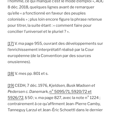
l’homme, ce qui manque c’est le mode d’emploi »,
AOC
8 déc. 2018, quelques lignes avant de remarquer
qu’elle « a fonctionné en faveur des peuples
colonisés » ; plus loin encore figure la phrase retenue
pour titrer, la suite étant : « comment faire pour
concilier l’universel et le pluriel ? ».
[17]
V. ma page 955, ouvrant des développements sur
l’enrichissement interprétatif réalisé par la Cour
européenne (de la Convention par des sources
onusiennes).
[18]
V. mes pp. 801 et s.
[19]
CEDH, 7 déc. 1976,
Kjeldsen, Busk Madsen et
Pedersen c. Danemark
,
n° 5095/71, 5920/72 et
5926/72
, § 50 ; v. ma page 827, avec la note n° 1224 ;
contrairement à ce qu’affirment Jean-Pierre Camby,
Tanneguy Larzul et Jean-Éric Schoettl dans le dernier