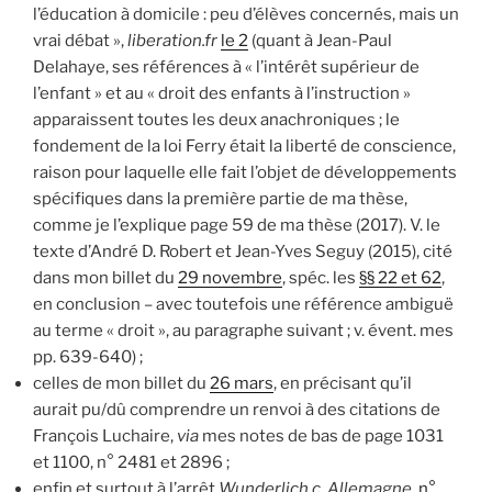
l’éducation à domicile : peu d’élèves concernés, mais un
vrai débat »,
liberation.
fr
le 2
(quant à Jean-Paul
Delahaye, ses références à « l’intérêt supérieur de
l’enfant » et au « droit des enfants à l’instruction »
apparaissent toutes les deux anachroniques ; le
fondement de la loi Ferry était la liberté de conscience,
raison pour laquelle elle fait l’objet de développements
spécifiques dans la première partie de ma thèse,
comme je l’explique page 59 de ma thèse (2017). V. le
texte d’André D. Robert et Jean-Yves Seguy (2015), cité
dans mon billet du
29 novembre
, spéc. les
§§ 22 et 62
,
en conclusion – avec toutefois une référence ambiguë
au terme « droit », au paragraphe suivant ; v. évent. mes
pp. 639-640) ;
celles de mon billet du
26 mars
, en précisant qu’il
aurait pu/dû comprendre un renvoi à des citations de
François Luchaire,
via
mes notes de bas de page 1031
et 1100, n° 2481 et 2896 ;
enfin et surtout à l’arrêt
Wunderlich c. Allemagne
,
n°