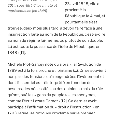
Livre publié aux éd. du
Seuil
, en
23 avril 1848, elle a
2014, sous-titré
Citoyenneté et
proclamé la
représentation [en 1848]
République le 4 mai, et
pourtant elle s’est
trouvée, deux mois plus tard, à devoir faire face à une
insurrection faite au nom de la République, c’est-à-dire
au nom du régime lui-même, ou plutôt de son double.
Là est toute la puissance de l’idée de République, en
1848 »
[11]
.
Michèle Riot-Sarcey note qu’alors, « la Révolution de
1789 est à la fois proche et lointaine (…). On se souvient
non pas des tensions qu’a engendrées l’évènement et
dont l’essentiel est réinterprété en fonction des
besoins, des nécessités ou des opinions, mais du rôle
qu’ont joué les « gens du peuple » – les anonymes,
comme l’écrit Lazare Carnot »
[12]
. Ce dernier avait
participé à l’affirmation du « droit à l’instruction » en
1793, lequel se retrouve proclamé par le premier