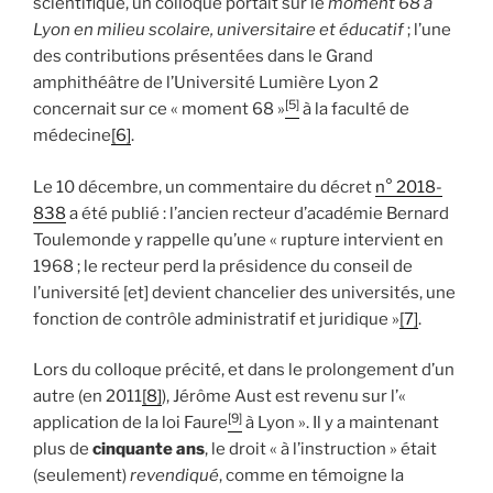
scientifique, un colloque portait sur le
moment 68 à
Lyon en milieu scolaire, universitaire et éducatif
; l’une
des contributions présentées dans le Grand
amphithéâtre de l’Université Lumière Lyon 2
[5]
concernait sur ce « moment 68 »
à la faculté de
médecine
[6]
.
Le 10 décembre, un commentaire du décret
n° 2018-
838
a été publié : l’ancien recteur d’académie Bernard
Toulemonde y rappelle qu’une « rupture intervient en
1968 ; le recteur perd la présidence du conseil de
l’université [et] devient chancelier des universités, une
fonction de contrôle administratif et juridique »
[7]
.
Lors du colloque précité, et dans le prolongement d’un
autre (en 2011
[8]
), Jérôme Aust est revenu sur l’«
[9]
application de la loi Faure
à Lyon ». Il y a maintenant
plus de
cinquante ans
, le droit « à l’instruction » était
(seulement)
revendiqué
, comme en témoigne la