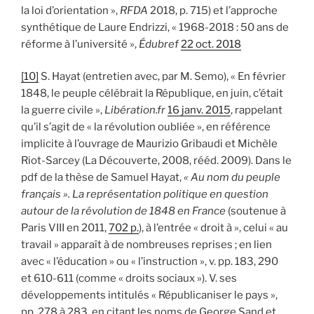
la loi d’orientation »,
RFDA
2018, p. 715) et l’approche
synthétique de Laure Endrizzi, « 1968-2018 : 50 ans de
réforme à l’université »,
Édubref
22 oct. 2018
[10]
S. Hayat (entretien avec, par M. Semo), « En février
1848, le peuple célébrait la République, en juin, c’était
la guerre civile »,
Libération.fr
16 janv. 2015
, rappelant
qu’il s’agit de « la révolution oubliée », en référence
implicite à l’ouvrage de Maurizio Gribaudi et Michèle
Riot-Sarcey (La Découverte, 2008, rééd. 2009). Dans le
pdf de la thèse de Samuel Hayat,
« Au nom du peuple
français ». La représentation politique en question
autour de la révolution de 1848 en France
(soutenue à
Paris VIII en 2011,
702 p.
), à l’entrée « droit à », celui « au
travail » apparaît à de nombreuses reprises ; en lien
avec « l’éducation » ou « l’instruction », v. pp. 183, 290
et 610-611 (comme « droits sociaux »). V. ses
développements intitulés « Républicaniser le pays »,
pp. 278 à 283, en citant les noms de George Sand et