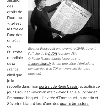
alisation
des
droits de
l’homme
», tel est
le titre de
l’une des
entrées
de
Eleanor Roosevelt en novembre 1949, devant
l’
Histoire
l’affiche de la
DUDH
(version USA)
mondiale
© Radio France (photo issue du site
de la
franceculture.fr
, listant une série d’émissions
e
consacrées à ce 70
anniversaire du texte
France
,
onusien)
ainsi que
je le
rappelle dans mon
portrait de René Cassin
, actualisé ce
jour. Dzovinar Kévonian était – avec Danièle Lochak et
Emmanuel Naquet – l’invitée d’Emmanuel Laurentin et
Séverine Liatard lors d’une des
quatre émissions