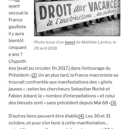
ayant
secoué la
France
gaulliste
il y aura
bientôt
Photo issue d’un
tweet
de Mathilde Larrère, le
cinquant
29 avril 2018
e ans ?
L’hypoth
èse [avait pu circuler, fin 2017,] dans l’entourage du
Président »
[2]
. Un an plus tard, la France macroniste se
trouvait confrontée aux manifestations des « gilets
jaunes » ; selon les chercheurs Sebastian Roché et
Fabien Jobard, le « nombre d’interpellations » et celui
des blessés sont « sans précédent depuis Mai 68 »
[3]
.
D’autres liens peuvent être établis
[4]
. Les 30 et 31
octobre, et pour s’en tenir à cette manifestation…