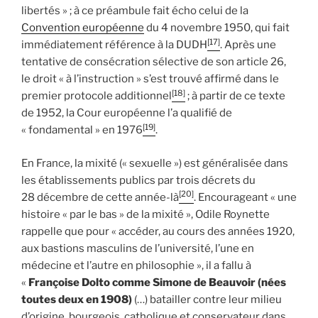
libertés » ; à ce préambule fait écho celui de la
Convention européenne
du 4 novembre 1950, qui fait
[17]
immédiatement référence à la DUDH
. Après une
tentative de consécration sélective de son article 26,
le droit « à l’instruction » s’est trouvé affirmé dans le
[18]
premier protocole additionnel
; à partir de ce texte
de 1952, la Cour européenne l’a qualifié de
[19]
« fondamental » en 1976
.
En France, la mixité (« sexuelle ») est généralisée dans
les établissements publics par trois décrets du
[20]
28 décembre de cette année-là
. Encourageant « une
histoire « par le bas » de la mixité », Odile Roynette
rappelle que pour « accéder, au cours des années 1920,
aux bastions masculins de l’université, l’une en
médecine et l’autre en philosophie », il a fallu à
«
Françoise Dolto comme Simone de Beauvoir (nées
toutes deux en 1908)
(…) batailler contre leur milieu
d’origine, bourgeois, catholique et conservateur dans