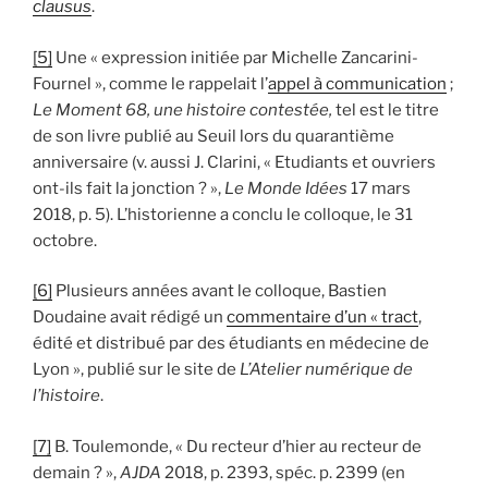
clausus
.
[5]
Une « expression initiée par Michelle Zancarini-
Fournel », comme le rappelait l’
appel à communication
;
Le Moment 68, une histoire contestée,
tel est le titre
de son livre publié au Seuil lors du quarantième
anniversaire (v. aussi J. Clarini, « Etudiants et ouvriers
ont-ils fait la jonction ? »,
Le Monde Idées
17 mars
2018, p. 5). L’historienne a conclu le colloque, le 31
octobre.
[6]
Plusieurs années avant le colloque, Bastien
Doudaine avait rédigé un
commentaire d’un « tract
,
édité et distribué par des étudiants en médecine de
Lyon », publié sur le site de
L’Atelier numérique de
l’histoire
.
[7]
B. Toulemonde, « Du recteur d’hier au recteur de
demain ? »,
AJDA
2018, p. 2393, spéc. p. 2399 (en