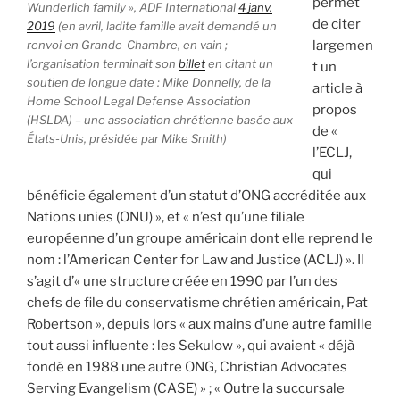
permet
Wunderlich family »,
ADF International
4 janv.
de citer
2019
(en avril, ladite famille avait demandé un
renvoi en Grande-Chambre, en vain ;
largemen
l’organisation terminait son
billet
en citant un
t un
soutien de longue date : Mike Donnelly, de la
article à
Home School Legal Defense Association
propos
(HSLDA) – une association chrétienne basée aux
de «
États-Unis, présidée par Mike Smith)
l’ECLJ,
qui
bénéficie également d’un statut d’ONG accréditée aux
Nations unies (ONU) », et « n’est qu’une filiale
européenne d’un groupe américain dont elle reprend le
nom : l’American Center for Law and Justice (ACLJ) ». Il
s’agit d’« une structure créée en 1990 par l’un des
chefs de file du conservatisme chrétien américain, Pat
Robertson », depuis lors « aux mains d’une autre famille
tout aussi influente : les Sekulow », qui avaient « déjà
fondé en 1988 une autre ONG, Christian Advocates
Serving Evangelism (CASE) » ; « Outre la succursale