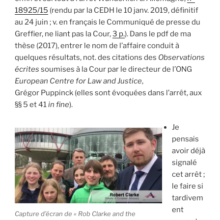
18925/15
(rendu par la CEDH le 10 janv. 2019, définitif
au 24 juin ; v. en français le Communiqué de presse du
Greffier, ne liant pas la Cour,
3 p.
). Dans le pdf de ma
thèse (2017), entrer le nom de l’affaire conduit à
quelques résultats, not. des citations des
Observations
écrites
soumises à la Cour par le directeur de l’ONG
European Centre for Law and Justice
,
Grégor Puppinck (elles sont évoquées dans l’arrêt, aux
§§ 5 et 41
in fine
).
Je
pensais
avoir déjà
signalé
cet arrêt ;
le faire si
tardivem
ent
Capture d’écran de « Rob Clarke and the