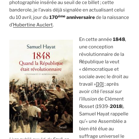
photographie insérée au seuil de ce billet ; cette
banderole, je l’avais déjà signalée en actualisant celui
ème
du 10 avril, jour du
170
anniversaire
de la naissance
d’
Hubertine Auclert
.
En cette année
1848
,
une conception
révolutionnaire de la
République la veut
« démocratique et
sociale avec le droit au
travail »
[10]
; après
avoir cité l’
essai sur
l’illusion
de Clément
Rosset (1939-
2018
),
Samuel Hayat rappelle
qu’« une Assemblée a
bien été élue au
suffrage universel le