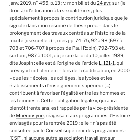
janv. 2019, n° 455, p. 13 ; v. mon billet du
24 avr.
sur (le
droit à) « l’éducation à la sexualité » et, plus
spécialement à propos la contribution juridique que je
signale dans mon résumé de thèse préc. – dans le
prolongement des travaux centrés sur l’histoire de la
mixité (« sexuelle ») –, mes pp. 74-75, 92 à 98 (697 à
703 et 706-707 à propos de Paul Robin), 792-793 et,
surtout, 987 à 1001, où je cite la loi du 10 juillet 1989,
dite Jospin : elle est à l’origine de l’article
L. 121-1
, qui
prévoyait initialement – lors de la codification, en 2000
– que les « écoles, les collèges, les lycées et les
établissements d’enseignement supérieur (…)
contribuent à favoriser l’égalité entre les hommes et
les femmes ». Cette « obligation légale », qui aura
bientôt trente ans, est rappelée par la vice-présidente
de
Mnémosyne
, réagissant aux programmes d’Histoire
envisagés pour la rentrée 2019 : elle « n’a pas été
consultée par le Conseil supérieur des programmes ­
[CSP], ni aucune autre association travaillant sur