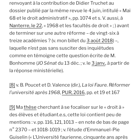
renvoyant à la contribution de Didier Truchet au
dossier publié par la même revue le 4 juin, intitulé « Mai
68 et le droit administratif », pp. 1074 et s. V. aussi, à
Nanterre, le 22
, « 1968 et les facultés de droit » ; ) avant
de terminer sur une autre réforme – de vingt-six à
treize académies ? (v. mon billet du
3 août 2018
) –,
laquelle n’est pas sans susciter des inquiétudes
comme en témoigne cette question écrite de M.
Bonhomme (
JO Sénat
du 13 déc. ; v. le
3 janv.
, à partir de
la réponse ministérielle).
[8]
v. B. Poucet et D. Valence (dir.),
La loi Faure. Réformer
l’université après 1968
,
PUR, 2016
, pp. et 19 et 167
[9]
Ma
thèse
cherchant à se focaliser sur le « droit à »
des élèves et étudiant.e.s, cette loi contient peu de
mentions : v. pp. 116, 121, 1013 – en note de bas de page
n° 2370 – et 1018-1019 ; v. l’étude d’Emmanuel-Pie
Guiselin (« L’Université faurienne, cinquante ans après