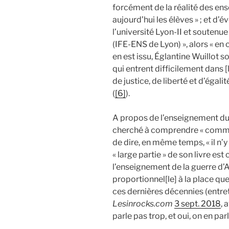
forcément de la réalité des en
aujourd’hui les élèves » ; et d’
l’université Lyon-II et soutenue 
(IFE-ENS de Lyon) », alors « en 
en est issu, Églantine Wuillot so
qui entrent difficilement dans [
de justice, de liberté et d’égali
(
[6]
).
A propos de l’enseignement du 
cherché à comprendre « comment
de dire, en même temps, « il n’y e
« large partie » de son livre est
l’enseignement de la guerre d’A
proportionnel[le] à la place qu
ces dernières décennies (entre
L
esinrocks.com
3 sept. 2018
, 
parle pas trop, et oui, on en parl