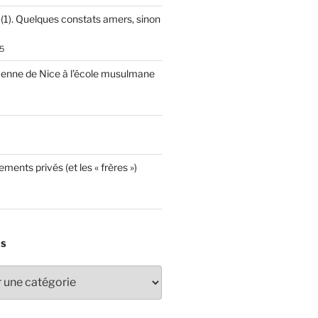
 (1). Quelques constats amers, sinon
5
cenne de Nice à l’école musulmane
ements privés (et les « frères »)
ES