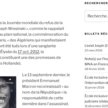
RECHERCHER
Recherche
pour
is la Journée mondiale du refus de la
:
seph Wresinski », comme le rappelait
au plan national, la commémoration du
BILLETS RÉ
Paris, « des Algériens qui manifestaient
Lionel Jospin 
ont été tués lors d’une sanglante
22 mars 2026
’Élysée du
17 oct. 2012
, la
» constituant une des promesses de
Note(s) sur l’Ir
s Hollande).
MNA en Franc
28 février 2026
Le 13 septembre dernier, le
École inclusive
président Emmanuel
l’intervention d
Macron reconnaissait « au
31 janvier 2026
nom de la République » la
École inclusive
responsabilité de cette
judiciaire (réda
dernière dans l’assassinat,
31 décembre 202