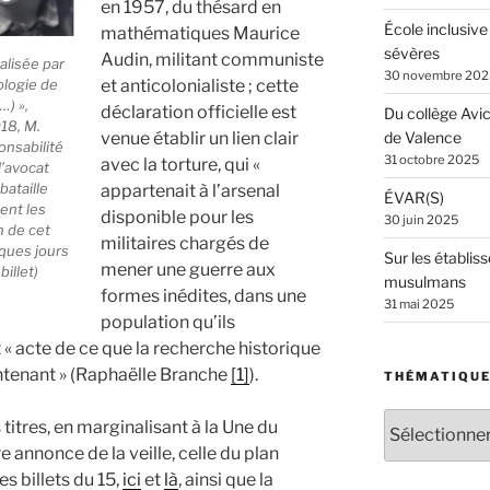
en 1957, du thésard en
École inclusive
mathématiques Maurice
sévères
Audin, militant communiste
alisée par
30 novembre 202
et anticolonialiste ; cette
rologie de
…) »,
déclaration officielle est
Du collège Avi
018, M.
venue établir un lien clair
de Valence
nsabilité
31 octobre 2025
avec la torture, qui «
l’avocat
bataille
appartenait à l’arsenal
ÉVAR(S)
ent les
disponible pour les
30 juin 2025
n de cet
militaires chargés de
lques jours
Sur les établiss
mener une guerre aux
illet)
musulmans
formes inédites, dans une
31 mai 2025
population qu’ils
 « acte de ce que la recherche historique
ntenant » (Raphaëlle Branche
[1]
).
THÉMATIQU
Thématiques
 titres, en marginalisant à la Une du
e annonce de la veille, celle du plan
s billets du 15,
ici
et
là
, ainsi que la