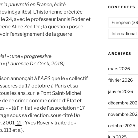
r la pauvreté en France
, édité
CONTEXTES
es inégalités). L’historienne précitée
le
24
, avec le professeur Iannis Roder et
Européen
(39
ène Alice Zeniter ; la question posée
International
evoir l’enseignement de la guerre
ARCHIVES
l » : une « progressive
on » (Laurence De Cock, 2018)
mars 2026
ison annonçait à l’
APS
que le « collectif
février 2026
sacres du 17 octobre à Paris et sa
janvier 2026
ous les ans, sur le Pont Saint-Michel
e de ce crime comme crime d’État et
décembre 202
 » » (à l’initiative de l’association « 17
novembre 202
vrage sous sa direction, sous-titré
Un
e, 2001
[2]
; Yves Royer y traite de «
octobre 2025
 113 et s.).
juin 2025