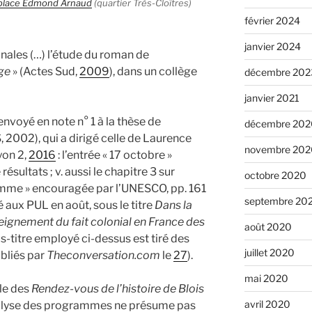
place Edmond Arnaud
(quartier Très-Cloîtres)
février 2024
janvier 2024
nales (…) l’étude du roman de
uge
» (Actes Sud,
2009
), dans un collège
décembre 202
janvier 2021
renvoyé en note n° 1 à la thèse de
décembre 202
2002), qui a dirigé celle de Laurence
novembre 202
yon 2,
2016
: l’entrée « 17 octobre »
ésultats ; v. aussi le chapitre 3 sur
octobre 2020
homme » encouragée par l’UNESCO, pp. 161
septembre 20
blié aux PUL en août, sous le titre
Dans la
eignement du fait colonial en France des
août 2020
us-titre employé ci-dessus est tiré des
juillet 2020
bliés par
Theconversation.com
le
27
).
mai 2020
lle des
Rendez-vous de l’histoire de Blois
avril 2020
l’analyse des programmes ne présume pas