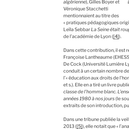
algérienne
), Gilles Boyer et
Véronique Stacchetti
mentionnaient au titre des
« pratiques pédagogiques origi
Leïla Sebbar
La Seine était ro
de l’académie de Lyon (
[4]
).
Dans cette contribution, il est 
Françoise Lantheaume (EHESS, 
De Cock (Université Lumière L
conduit à un certain nombre de r
l’« éducation aux droits de l’
et s.). Elle en a tiré un livre pu
classe de l’homme blanc. L’ens
années 1980 à nos jours
(le so
extraits de son introduction, pu
Dans une tribune publiée la vei
2013 (
[5]
), elle notait que « 