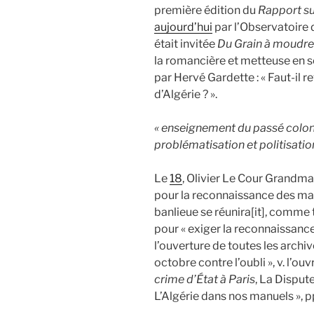
première édition du
Rapport su
aujourd’hui
par l’Observatoire d
était invitée
Du Grain à moudre
la romancière et metteuse en sc
par Hervé Gardette : « Faut-il r
d’Algérie ? ».
« enseignement du passé colonia
problématisation et politisati
Le
18
, Olivier Le Cour Grandma
pour la reconnaissance des mas
banlieue se réunira[it], comme t
pour « exiger la reconnaissanc
l’ouverture de toutes les archives
octobre contre l’oubli », v. l’ou
crime d’État à Paris
, La Disput
L’Algérie dans nos manuels », pp.