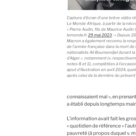
Capture d’écran d’une brève vidéo ré
Le Monde Afrique
, à partir de la néc
« Pierre Audin, fils de Maurice Audin (
lemonde.fr
29 mai 2023
: « Depuis 2
Macron a également reconnu la respo
de l’armée française dans la mort de 
nationaliste Ali Boumendjel durant la 
d’Alger », notamment (v. respectivem
notes 8 et 11, complétées à l’occasio
ajout d’illustration en avril 2024, que
après celui de la dernière du présent b
connaissaient mal », en prenant
a établi depuis longtemps mai
L’information avait fait les gros
« quotidien de référence » l’autr
pauvreté (à propos duquel v. me