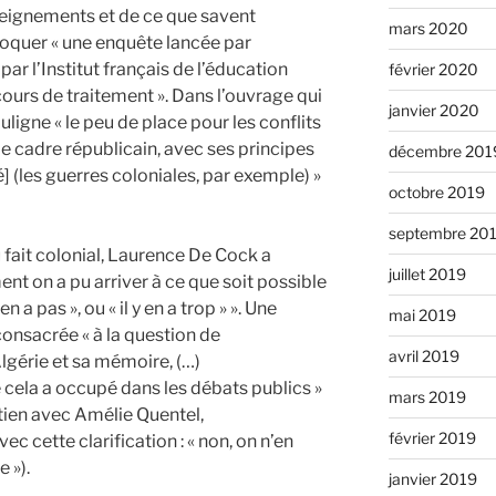
seignements et de ce que savent
mars 2020
évoquer « une enquête lancée par
par l’Institut français de l’éducation
février 2020
cours de traitement ». Dans l’ouvrage qui
janvier 2020
uligne « le peu de place pour les conflits
le cadre républicain, avec ses principes
décembre 201
té] (les guerres coloniales, par exemple) »
octobre 2019
septembre 20
fait colonial, Laurence De Cock a
juillet 2019
 on a pu arriver à ce que soit possible
n a pas », ou « il y en a trop » ». Une
mai 2019
 consacrée « à la question de
avril 2019
lgérie et sa mémoire, (…)
e cela a occupé dans les débats publics »
mars 2019
tien avec Amélie Quentel,
février 2019
avec cette clarification : « non, on n’en
e »).
janvier 2019