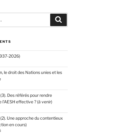
Recherche
CENTS
(1937-2026)
an, le droit des Nations unies et les
e
 (3). Des référés pour rendre
e l’AESH effective ? (à venir)
 (2). Une approche du contentieux
ction en cours)
5