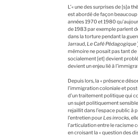
L’« une des surprises de [s]a th
est abordé de façon beaucoup
années 1970 et 1980 qu’aujour
de 1983 par exemple parlent de
dans la torture pendant la guer
Jarraud,
Le Café Pédagogique
mémoire ne posait pas tant de 
socialement [et] devient probl
devient un enjeu lié à l’immigrat
Depuis lors, la « présence dés
l’immigration coloniale et post-
d’un traitement politique qui c
un sujet politiquement sensible 
rejaillit dans l’espace public à 
l’entretien pour
Les inrocks
, el
l’articulation entre le racisme
en croisant la « question des di