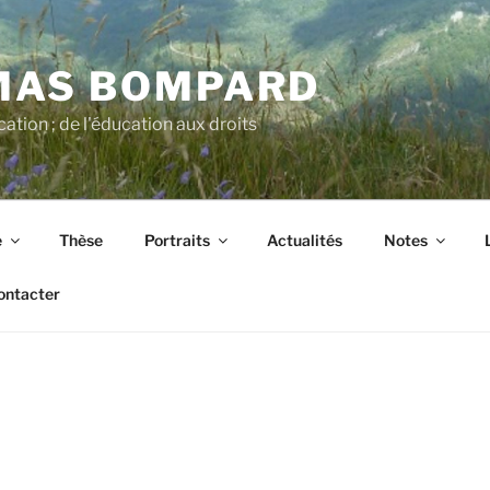
MAS BOMPARD
cation ; de l'éducation aux droits
e
Thèse
Portraits
Actualités
Notes
ontacter