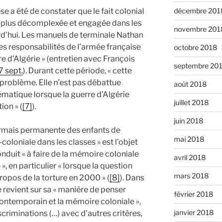
èse a été de constater que le fait colonial
décembre 201
 plus décomplexée et engagée dans les
novembre 201
d’hui. Les manuels de terminale Nathan
s responsabilités de l’armée française
octobre 2018
re d’Algérie » (entretien avec François
septembre 20
7 sept.
). Durant cette période, « cette
problème. Elle n’est pas débattue
août 2018
ématique lorsque la guerre d’Algérie
juillet 2018
ion » (
[7]
).
juin 2018
ormais permanente des enfants de
mai 2018
coloniale dans les classes » est l’objet
onduit « à faire de la mémoire coloniale
avril 2018
», en particulier « lorsque la question
mars 2018
propos de la torture en 2000 » (
[8]
). Dans
le revient sur sa « manière de penser
février 2018
 contemporain et la mémoire coloniale »,
janvier 2018
scriminations (…) avec d’autres critères,