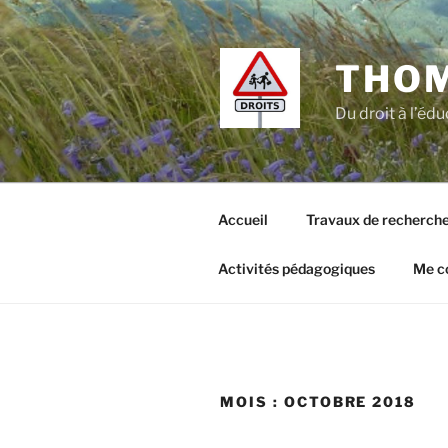
Aller
au
contenu
THO
principal
Du droit à l’édu
Accueil
Travaux de recherch
Activités pédagogiques
Me c
MOIS :
OCTOBRE 2018