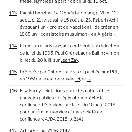
thèse, signalées à partir de celui du
15 oct.
↑
13
Rachid Benzine,
Le Monde
le 7 mars, p. 20 et 12
sept., p. 21 ; v. aussi le 15 août, p. 23, Raberh Achi
évoquant un « projet de Napoléon III de créer en
1865 un « consistoire musulman » en Algérie ».
↑
14
Et un autre juriste ayant contribué à la rédaction
de la loi de 1905, Paul Grünebaum-Ballin ; v. mon
billet du 28 juill. sur
Jean Zay
.
↑
15
Préfacée par Gabriel Le Bras et publiée aux PUF,
en 1959, elle est recensée
ici
, et
là
.
↑
16
Elsa Forey, « Relations entre les cultes et les
pouvoirs publics : le législateur prêche la
confiance. Réflexions sur la loi du 10 août 2018
pour un État au service d’une société de
confiance »,
AJDA
2018, p. 2141
↑
17
Art. préc., pp. 2146-2147