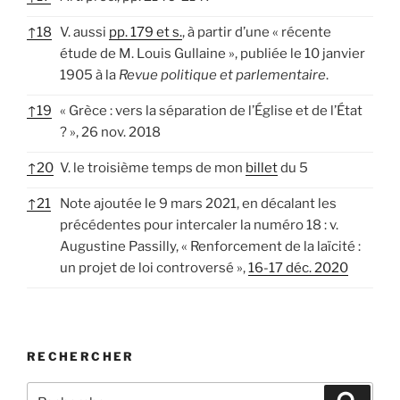
↑
18
V. aussi
pp. 179 et s.
, à partir d’une « récente
étude de M. Louis Gullaine », publiée le 10 janvier
1905 à la
Revue politique et parlementaire
.
↑
19
« Grèce : vers la séparation de l’Église et de l’État
? », 26 nov. 2018
↑
20
V. le troisième temps de mon
billet
du 5
↑
21
Note ajoutée le 9 mars 2021, en décalant les
précédentes pour intercaler la numéro 18 : v.
Augustine Passilly, « Renforcement de la laïcité :
un projet de loi controversé »,
16-17 déc. 2020
RECHERCHER
Recherche
Recher