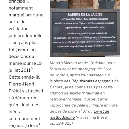
principe »,
notamment
marqué par « une
sorte de
validation
jurisprudentielle
» cinq ans plus
tôt (avec cinq
décisions du
Merci à Marc et Marie-Christine pour
même jour, le 19
l’envoi de cette photographie, il y a
9
juillet 2011
.
deux mois, après leur passage sur
Cette année-là,
la
place des Républicains espagnols
de
Pierre-Henri
Cahors ; je ne connaissais pas cette
Prélot s’attachait
citation de Jaurès (il faudrait en
« à démontrer
retrouver l’origine), qui peut être
qu’en dépit des
rapprochée de celle qui figure en note
de bas de page n° 37 du
Livret de
idées
méthodologie
(v. aussi ma thèse
communément
pp. 324-325)
reçues, [la loi
n°