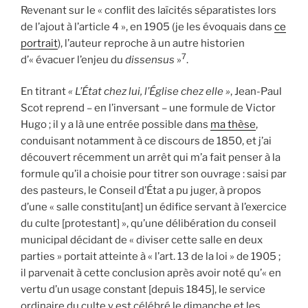
Revenant sur le « conflit des laïcités séparatistes lors
de l’ajout à l’article 4 », en 1905 (je les évoquais dans
ce
portrait
), l’auteur reproche à un autre historien
7
d’« évacuer l’enjeu du
dissensus
»
.
En titrant
« L’État chez lui, l’Église chez elle »
, Jean-Paul
Scot reprend – en l’inversant – une formule de Victor
Hugo ; il y a là une entrée possible dans
ma thèse
,
conduisant notamment à ce discours de 1850, et j’ai
découvert récemment un arrêt qui m’a fait penser à la
formule qu’il a choisie pour titrer son ouvrage : saisi par
des pasteurs, le Conseil d’État a pu juger, à propos
d’une « salle constitu[ant] un édifice servant à l’exercice
du culte [protestant] », qu’une délibération du conseil
municipal décidant de « diviser cette salle en deux
parties » portait atteinte à « l’art. 13 de la loi » de 1905 ;
il parvenait à cette conclusion après avoir noté qu’« en
vertu d’un usage constant [depuis 1845], le service
ordinaire du culte y est célébré le dimanche et les