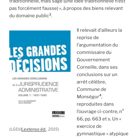
traditionnelle, mais sage (une idée traditionnelle n’est
pas forcément fausse) », à propos des biens relevant
3
du domaine public
.
Il relevait d’ailleurs la
reprise de
l’argumentation du
commissaire du
Gouvernement
Corneille, dans ses
conclusions sur un
arrêt célèbre,
Commune de
4
Monségur
,
reproduites dans
l’ouvrage ci-contre, n°
66, pp. 663 et s. Un «
exercice de
(LGDJ/
Lextenso éd.
, 2015)
gymnastique » atypique