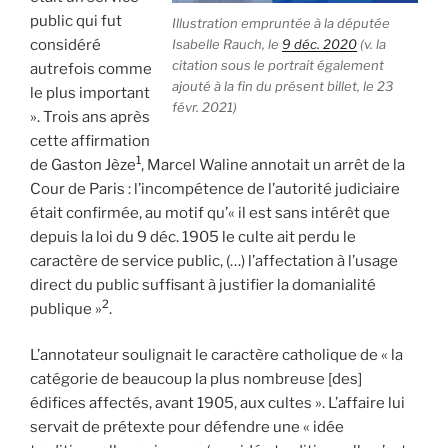
public qui fut
Illustration empruntée à la députée
considéré
Isabelle Rauch, le
9 déc. 2020
(v. la
citation sous le portrait également
autrefois comme
ajouté à la fin du présent billet, le 23
le plus important
févr. 2021)
». Trois ans après
cette affirmation
1
de Gaston Jèze
, Marcel Waline annotait un arrêt de la
Cour de Paris : l’incompétence de l’autorité judiciaire
était confirmée, au motif qu’« il est sans intérêt que
depuis la loi du 9 déc. 1905 le culte ait perdu le
caractère de service public, (…) l’affectation à l’usage
direct du public suffisant à justifier la domanialité
2
publique »
.
L’annotateur soulignait le caractère catholique de « la
catégorie de beaucoup la plus nombreuse [des]
édifices affectés, avant 1905, aux cultes ». L’affaire lui
servait de prétexte pour défendre une « idée