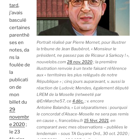
tard
,
j’avais
basculé
certaines
parenthè
Portrait réalisé par Pierre Mornet, pour illustrer
ses en
la tribune de Jean Baubérot, « Monsieur le
notes, da
président, ne passez pas de Ricœur à Sarkozy ! »,
ns la
nouvelobs.com
28 nov. 2020
; la première
foulée de
illustration renvoie à un texte faisant référence
la
aux « territoires les plus relégués de notre
publicati
République » ; cinq jours auparavant, v. aussi la
on de
réaction de Ludovic Mendes, également député
LREM de la Moselle (retweeté par
mon
@EnMarche57
, ce
4 déc.
; v. encore
billet du
Antoine Balandra, « Loi séparatismes : pourquoi
29
le concordat d’Alsace-Moselle ne sera pas remis
novembr
en cause »,
francebleu.fr
15 févr. 2021
, en
e 2020
;
comparant avec mes observations – publiées le
le 23
lendemain – sous TA Guyane Ord., 30 oct. 2020 ;