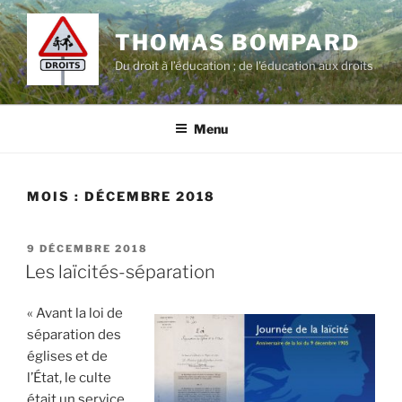
Aller
au
THOMAS BOMPARD
contenu
Du droit à l’éducation ; de l'éducation aux droits
principal
Menu
MOIS :
DÉCEMBRE 2018
PUBLIÉ
9 DÉCEMBRE 2018
LE
Les laïcités-séparation
« Avant la loi de
séparation des
églises et de
l’État, le culte
était un service