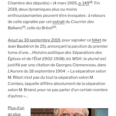
18
Chambre des députés) » (4 mars 1905,
p. 149
. Fin
2018, deux dynamiques plus ou moins
enthousiasmantes peuvent être évoquées : à rebours
de celle signalée par cet
extrait
du
Courrier des
19
20
Balkans
, celle du Brésil
.
Ajout au 30 septembre 2019
, pour signaler ce
billet
de
Jean Baubérot (le 25), annonçant la parution du premier
tome d’une
…Histoire politique des Séparations des
Églises et de l’État (1902-1908)
, éd. MSH ; le pluriel est
justifié par une citation de Georges Clemenceau, dans
L’Aurore
du 18 septembre 1904 : « La séparation selon
M. Ribot n’est pas du tout la séparation selon M.
Combes, laquelle diffère absolument de la séparation
selon M. Briand, pour ne pas parler d’un certain nombre
d’autres »…
Plus d’un
an plus