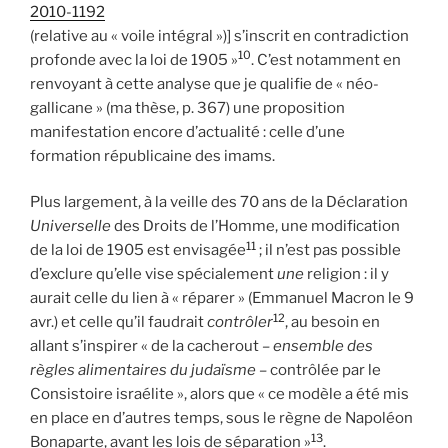
2010-1192
(relative au « voile intégral »)] s’inscrit en contradiction
10
profonde avec la loi de 1905 »
. C’est notamment en
renvoyant à cette analyse que je qualifie de « néo-
gallicane » (ma thèse, p. 367) une proposition
manifestation encore d’actualité : celle d’une
formation républicaine des imams.
Plus largement, à la veille des 70 ans de la Déclaration
Universelle
des Droits de l’Homme, une modification
11
de la loi de 1905 est envisagée
; il n’est pas possible
d’exclure qu’elle vise spécialement
une
religion : il y
aurait celle du lien à « réparer » (Emmanuel Macron le 9
12
avr.) et celle qu’il faudrait
contrôler
, au besoin en
allant s’inspirer « de la cacherout
– ensemble des
règles alimentaires du judaïsme –
contrôlée par le
Consistoire israélite », alors que « ce modèle a été mis
en place en d’autres temps, sous le règne de Napoléon
13
Bonaparte, avant les lois de séparation »
.