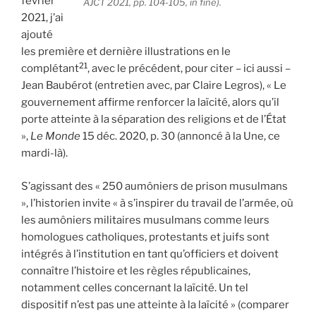
février
AJCT
2021, pp. 104-105,
in fine
).
2021, j’ai
ajouté
les première et dernière illustrations en le
21
complétant
, avec le précédent, pour citer – ici aussi –
Jean Baubérot (entretien avec, par Claire Legros), « Le
gouvernement affirme renforcer la laïcité, alors qu’il
porte atteinte à la séparation des religions et de l’État
»,
Le Monde
15 déc. 2020, p. 30 (annoncé à la Une, ce
mardi-là).
S’agissant des « 250 aumôniers de prison musulmans
», l’historien invite « à s’inspirer du travail de l’armée, où
les aumôniers militaires musulmans comme leurs
homologues catholiques, protestants et juifs sont
intégrés à l’institution en tant qu’officiers et doivent
connaître l’histoire et les règles républicaines,
notamment celles concernant la laïcité. Un tel
dispositif n’est pas une atteinte à la laïcité » (comparer