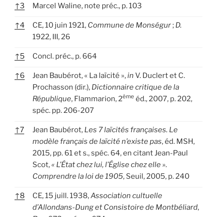
↑
3
Marcel Waline, note préc., p. 103
↑
4
CE, 10 juin 1921,
Commune de Monségur
;
D.
1922, III, 26
↑
5
Concl. préc., p. 664
↑
6
Jean Baubérot, « La laïcité »,
in
V. Duclert et C.
Prochasson (dir.),
Dictionnaire critique de la
ème
République
, Flammarion, 2
éd., 2007, p. 202,
spéc. pp. 206-207
↑
7
Jean Baubérot,
Les 7 laïcités françaises. Le
modèle français de laïcité n’existe pas
, éd. MSH,
2015, pp. 61 et s., spéc. 64, en citant Jean-Paul
Scot,
« L’État chez lui, l’Église chez elle ».
Comprendre la loi de 1905
, Seuil, 2005, p. 240
↑
8
CE, 15 juill. 1938,
Association cultuelle
d’Allondans-Dung et Consistoire de Montbéliard
,