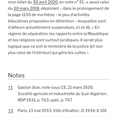
mon billet du
30 avril 2020
, en note n° 51 ; v. aussi celui
du
30 mars 2018
, déplorant – dans le prolongement de
la page 1135 de ma thèse – le peu d’activités
éducatives proposées en détention – lesquelles sont
d’ailleurs actuellement suspendues, ici et là) ; « En
régime de séparation, les rapports entre la République
et les religions sont surtout juridiques. Il serait plus
logique que ce soit le ministère de la justice [et non
plus celui de l’intérieur] qui gère les cultes ».
Notes
↑
1
Gaston Jèze, note sous CE, 21 mars 1930,
Société agricole et industrielle du Sud-Algérien
;
RDP
1931, p. 763, spéc. p. 767
↑
2
Paris, 13 mai 1933,
Ville d’Avallon
;
D.
1934, II, 101