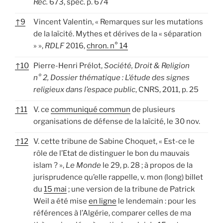
Rec.
673, spéc. p. 674
↑
9
Vincent Valentin, « Remarques sur les mutations
de la laïcité. Mythes et dérives de la « séparation
» »,
RDLF
2016,
chron. n° 14
↑
10
Pierre-Henri Prélot,
Société, Droit & Religion
n° 2, Dossier thématique : L’étude des signes
religieux dans l’espace public
, CNRS, 2011, p. 25
↑
11
V. ce
communiqué commun
de plusieurs
organisations de défense de la laïcité, le 30 nov.
↑
12
V. cette tribune de Sabine Choquet, « Est-ce le
rôle de l’Etat de distinguer le bon du mauvais
islam ? »,
Le Monde
le 29, p. 28 ; à propos de la
jurisprudence qu’elle rappelle, v. mon (long) billet
du
15 mai
; une version de la tribune de Patrick
Weil a été mise
en ligne
le lendemain : pour les
références à l’Algérie, comparer celles de ma