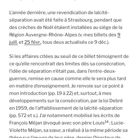
L’année dernière, une revendication de laïcité-
séparation avait été faite à Strasbourg, pendant que
des crèches de Noël étaient installées au siège de la
Région Auvergne-Rhône-Alpes (v. mes billets des
9
juill.
et
25 févr.
, tous deux actualisés ce 9 déc.).
Si les affaires citées au seuil de ce billet témoignent de
ce qu’elle rencontrait des limites dès sa consécration,
l’idée de séparation n’était pas, dans l’entre-deux-
guerres, remise en cause comme elle le sera plus tard
en matière d’enseignement. Je renvoie sur ce point à
mon introduction (pp. 19 à 22) et, surtout, à mes
développements sur la consécration, par la loi Debré
en 1959, de l’affaiblissement de la laïcité-séparation
(pp. 572 et s.). J’ai notamment mobilisé les écrits de
14
François Méjan (évoqué avec son père Louis
; Lucie-
Violette Méjan, sa sœur, a réalisé à la même période sa
thèse sur l’œuvre de leur père,
dernier Directeur de