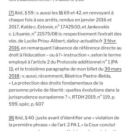
[7]
Ibid.
, § 59 ; v. aussi les §§ 69 et 42, en renvoyant à
chaque fois à ses arrêts, rendus en janvier 2016 et
2017,
Kalda c. Estonie
, n° 17429/10, et
Jankovskis
c. Lituanie
, n° 21575/08 (v. respectivement l’extrait des
obs. de Lucile Priou-Alibert,
dalloz-actualite.fr
3 févr.
2016
, en remarquant l’absence de référence directe au
droit à l’éducation – ou à l’« instruction », selon le terme
employé à l’article 2 du Protocole additionnel n° 1 [PA
1]), et le troisième paragraphe de mon billet du
30 mars
2018
; v. aussi, récemment, Béatrice Pastre-Belda,
« La protection des droits fondamentaux de la
personne privée de liberté : quelles évolutions dans la
jurisprudence européenne ? »,
RTDH
2019, n° 119, p.
599, spéc. p. 607
[8]
Ibid.
, § 40 ; juste avant d’identifier une « violation de
la première phrase » de l’art. 2 PA 1, « la Cour conclut