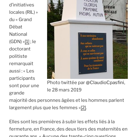
d’initiatives
locales (RIL) »
du « Grand
Débat
National
(GDN) »
[1]
; le
doctorant
politiste
remarquait
aussi : « Les
participants
Photo twittée par
@ClaudioCpasfini
,
sont pour une
le 28 mars 2019
grande
majorité des personnes âgées et les hommes parlent
largement plus que les femmes »
[2]
.
Elles sont les premières à subir les effets liés à la
fermeture, en France, des deux tiers des maternités en
quarante ans. « Aucune des trente-cinq questions