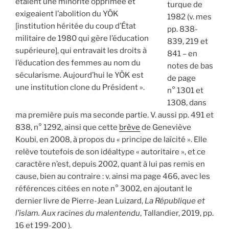
étaient une minorité opprimée et
turque de
exigeaient l’abolition du YÖK
1982 (v. mes
[institution héritée du coup d’État
pp. 838-
militaire de 1980 qui gère l’éducation
839, 219 et
supérieure], qui entravait les droits à
841 – en
l’éducation des femmes au nom du
notes de bas
sécularisme. Aujourd’hui le YÖK est
de page
une institution clone du Président ».
n° 1301 et
1308, dans
ma première puis ma seconde partie. V. aussi pp. 491 et
838, n° 1292, ainsi que cette
brève
de Geneviève
Koubi, en 2008, à propos du « principe de laïcité ». Elle
relève toutefois de son idéaltype « autoritaire », et ce
caractère n’est, depuis 2002, quant à lui pas remis en
cause, bien au contraire : v. ainsi ma page 466, avec les
références citées en note n° 3002, en ajoutant le
dernier livre de Pierre-Jean Luizard,
La République et
l’islam. Aux racines du malentendu
, Tallandier, 2019, pp.
16 et 199-200 ).