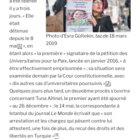
a été libérée
il y a trois
jours. « Elle
était
détenue
Photo d’Esra Gültekin,
taz.de
18 mars
depuis le 8
2019
mai
[1]
», en
étant alors « la première » signataire de la pétition des
Universitaires pour la Paix
, lancée en janvier 2016, « à
être effectivement emprisonnée » ; sa situation sera
examinée demain par la Cour constitutionnelle, avec
« dix autres cas d’universitaires poursuivis »
[2]
.
Quelques jours plus tard, un deuxième procès s’ouvrira
concernant Tuna Altinel, le premier ayant été ajourné
« au 26 décembre » ; le 14 mai, la correspondante à
Istanbul du journal
Le Monde
écrivait que « son
arrestation et les charges qui pèsent contre lui
attestent, une fois de plus, du recul des droits et des
[3]
libertés en Turquie »
.