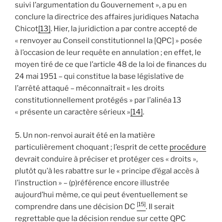
suivi l’argumentation du Gouvernement », a pu en
conclure la directrice des affaires juridiques Natacha
Chicot
[13]
. Hier, la juridiction a par contre accepté de
« renvoyer au Conseil constitutionnel la [QPC] » posée
à l’occasion de leur requête en annulation ; en effet, le
moyen tiré de ce que l’article 48 de la loi de finances du
24 mai 1951 – qui constitue la base législative de
l’arrêté attaqué – méconnaîtrait « les droits
constitutionnellement protégés » par l’alinéa 13
« présente un caractère sérieux »
[14]
.
5. Un non-renvoi aurait été en la matière
particulièrement choquant ; l’esprit de cette
procédure
devrait conduire à préciser et protéger ces « droits »,
plutôt qu’à les rabattre sur le « principe d’égal accès à
l’instruction » – (p)référence encore illustrée
aujourd’hui même, ce qui peut éventuellement se
[15]
comprendre dans une décision DC
. Il serait
regrettable que la décision rendue sur cette QPC