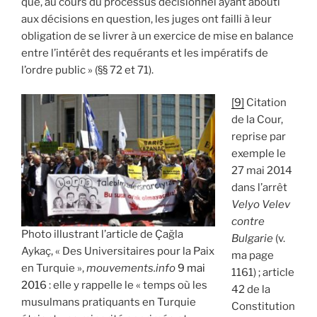
que, au cours du processus décisionnel ayant abouti
aux décisions en question, les juges ont failli à leur
obligation de se livrer à un exercice de mise en balance
entre l’intérêt des requérants et les impératifs de
l’ordre public » (§§ 72 et 71).
[9]
Citation
de la Cour,
reprise par
exemple le
27 mai 2014
dans l’arrêt
Velyo Velev
contre
Photo illustrant l’article de Çağla
Bulgarie
(v.
Aykaç, « Des Universitaires pour la Paix
ma page
en Turquie »,
mouvements.info
9 mai
1161) ; article
2016
: elle y rappelle le « temps où les
42 de la
musulmans pratiquants en Turquie
Constitution