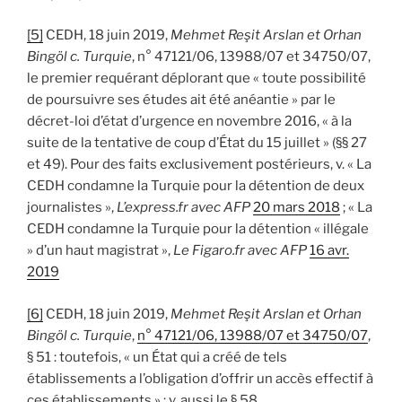
[5]
CEDH, 18 juin 2019,
Mehmet Reşit Arslan et Orhan
Bingöl c. Turquie
, n° 47121/06, 13988/07 et 34750/07,
le premier requérant déplorant que « toute possibilité
de poursuivre ses études ait été anéantie » par le
décret-loi d’état d’urgence en novembre 2016, « à la
suite de la tentative de coup d’État du 15 juillet » (§§ 27
et 49). Pour des faits exclusivement postérieurs, v. « La
CEDH condamne la Turquie pour la détention de deux
journalistes »,
L’express.fr avec AFP
20 mars 2018
; « La
CEDH condamne la Turquie pour la détention « illégale
» d’un haut magistrat »,
Le Figaro.fr avec AFP
16 avr.
2019
[6]
CEDH, 18 juin 2019,
Mehmet Reşit Arslan et Orhan
Bingöl c. Turquie
,
n° 47121/06, 13988/07 et 34750/07
,
§ 51 : toutefois, « un État qui a créé de tels
établissements a l’obligation d’offrir un accès effectif à
ces établissements » ; v. aussi le § 58