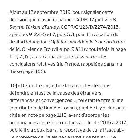
Ajout au 12 septembre 2019, pour signaler cette
décision qui m’avait échappé : CoDH, 17 juill. 2018,
Seyma Türkan v.Turkey
,
CCPR/C/123/D/2274/2013
,
spéc. les §§ 2.4-5 et 7, puis 5.3, pour l’invocation du
droit à l’éducation ;
Opinion individuelle (concordante)
de M. Olivier de Frouville, pp. 9 à 11 (v. toutefois la page
10, § 7 ; l’
Opinion
apparaît alors
dissidente
des
conclusions relatives à la France, rappelées dans ma
thèse page 455).
[10]
« Défendre en justice la cause des détenus,
défendre en justice la cause des étrangers :
différences et convergences » ; tel était le titre d’une
contribution de Danièle Lochak, publiée il y a cinq ans –
citée en note de page 1115, avant d’aborder les
ordonnances de référé rendues à Lille, de 2015 à 2017 ;
publié il y a deux jours, le reportage de Julia Pascual, «
Le problème de Calais ne va jamais se régler »,
Le