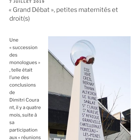
PUBLIÉ
7 JUILLET 2019
LE
« Grand Débat », petites maternités et
droit(s)
Une
« succession
des
monologues »
, telle était
l’une des
conclusions
de
Dimitri Coura
nt, il y a quatre
mois, suite à
sa
participation
aux « réunions