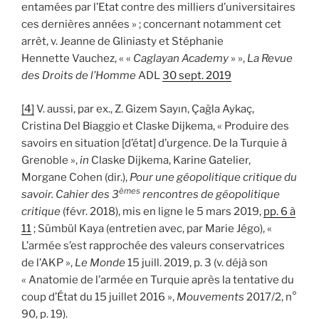
entamées par l’Etat contre des milliers d’universitaires
ces dernières années » ; concernant notamment cet
arrêt, v. Jeanne de Gliniasty et Stéphanie
Hennette Vauchez, « «
Caglayan Academy
» »,
La Revue
des Droits de l’Homme
ADL
30 sept. 2019
[4]
V. aussi, par ex., Z. Gizem Sayın, Çağla Aykaç,
Cristina Del Biaggio et Claske Dijkema, « Produire des
savoirs en situation [d’état] d’urgence. De la Turquie à
Grenoble »,
in
Claske Dijkema, Karine Gatelier,
Morgane Cohen (dir.),
Pour une géopolitique critique du
èmes
savoir.
Cahier des 3
rencontres de géopolitique
critique
(févr. 2018), mis en ligne le 5 mars 2019,
pp. 6 à
11
; Sümbül Kaya (entretien avec, par Marie Jégo), «
L’armée s’est rapprochée des valeurs conservatrices
de l’AKP »,
Le Monde
15 juill. 2019, p. 3 (v. déjà son
« Anatomie de l’armée en Turquie après la tentative du
coup d’État du 15 juillet 2016 »,
Mouvements
2017/2, n°
90, p. 19).