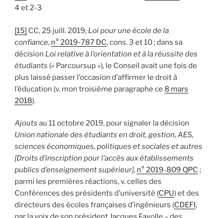
4 et 2-3
[15]
CC, 25 juill. 2019,
Loi pour une école de la
confiance
,
n° 2019-787 DC
, cons. 3 et 10 ; dans sa
décision
Loi relative à l’orientation et à la réussite des
étudiants
(« Parcoursup »), le Conseil avait une fois de
plus laissé passer l’occasion d’affirmer le droit à
l’éducation (v. mon troisième paragraphe ce
8 mars
2018
).
Ajouts
au 11 octobre 2019, pour signaler la décision
Union nationale des étudiants en droit, gestion, AES,
sciences économiques, politiques et sociales et autres
[Droits d’inscription pour l’accès aux établissements
publics d’enseignement supérieur]
,
n° 2019-809 QPC
;
parmi les premières réactions, v. celles des
Conférences des présidents d’université (
CPU
) et des
directeurs des écoles françaises d’ingénieurs (
CDEFI
,
par la voix de son président Jacques Fayolle – des