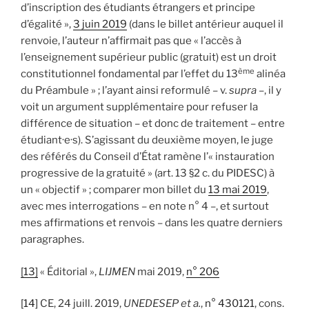
d’inscription des étudiants étrangers et principe
d’égalité »,
3 juin 2019
(dans le billet antérieur auquel il
renvoie, l’auteur n’affirmait pas que « l’accès à
l’enseignement supérieur public (gratuit) est un droit
ème
constitutionnel fondamental par l’effet du 13
alinéa
du Préambule » ; l’ayant ainsi reformulé – v.
supra
–, il y
voit un argument supplémentaire pour refuser la
différence de situation – et donc de traitement – entre
étudiant·e·s). S’agissant du deuxième moyen, le juge
des référés du Conseil d’État ramène l’« instauration
progressive de la gratuité » (art. 13 §2 c. du PIDESC) à
un « objectif » ; comparer mon billet du
13 mai 2019
,
avec mes interrogations – en note n° 4 –, et surtout
mes affirmations et renvois – dans les quatre derniers
paragraphes.
[13]
« Éditorial »,
LIJMEN
mai 2019,
n° 206
[14]
CE, 24 juill. 2019,
UNEDESEP et a.
,
n° 430121
, cons.