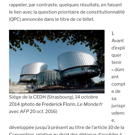
rappeler, par contraste, quelques résultats, en faisant
le lien avec la question prioritaire de constitutionnalité
(QPC) annoncée dans le titre de ce billet.
1.
Avant
d’expli
quer
tenir
« dûm
ent
compt
e de
Siège de la CEDH (Strasbourg), 14 octobre
sa
2014 (
photo de Frederick Florin
,
Le Monde.fr
jurispr
avec AFP
20 oct. 2016)
udenc
e,
développée jusqu’à présent au titre de l’article 10 de la
Convention, relative au droit des détenus d’accéder à