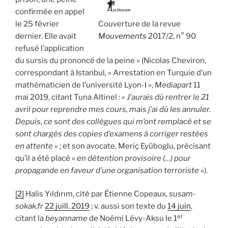
confirmée en appel
le 25 février
Couverture de la revue
dernier. Elle avait
Mouvements
2017/2, n° 90
refusé l’application
du sursis du prononcé de la peine » (Nicolas Cheviron,
correspondant à Istanbul, « Arrestation en Turquie d’un
mathématicien de l’université Lyon-I »,
Mediapart
11
mai 2019, citant Tuna Altinel :
« J’aurais dû rentrer le 21
avril pour reprendre mes cours, mais j’ai dû les annuler.
Depuis, ce sont des collègues qui m’ont remplacé et se
sont chargés des copies d’examens à corriger restées
en attente »
; et son avocate, Meriç Eyüboglu, précisant
qu’il a été placé
« en détention provisoire (…) pour
propagande en faveur d’une organisation terroriste »
).
[2]
Halis Yıldırım, cité par Étienne Copeaux,
susam-
sokak.fr
22 juill. 2019
; v. aussi son texte du
14 juin
,
er
citant la
beyanname
de Noémi Lévy-Aksu le 1