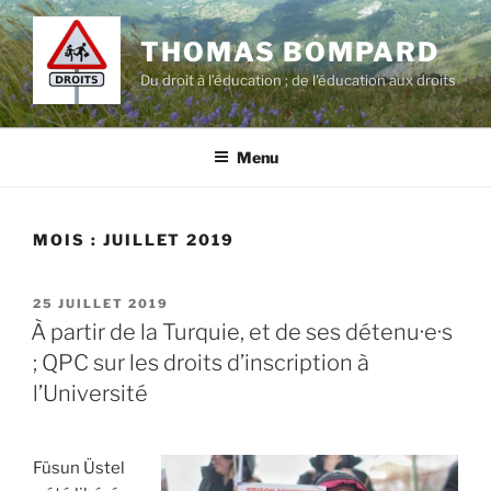
Aller
au
THOMAS BOMPARD
contenu
Du droit à l’éducation ; de l'éducation aux droits
principal
Menu
MOIS :
JUILLET 2019
PUBLIÉ
25 JUILLET 2019
LE
À partir de la Turquie, et de ses détenu·e·s
; QPC sur les droits d’inscription à
l’Université
Füsun Üstel