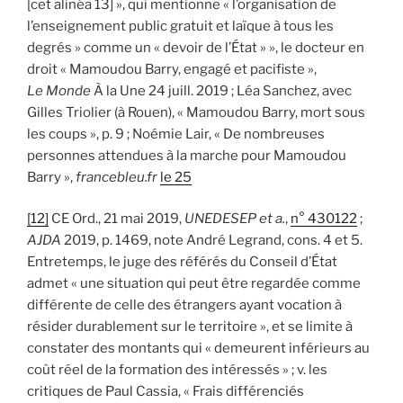
[cet alinéa 13] », qui mentionne « l’organisation de
l’enseignement public gratuit et laïque à tous les
degrés » comme un « devoir de l’État » », le docteur en
droit « Mamoudou Barry, engagé et pacifiste »,
Le Monde
À la Une 24 juill. 2019 ; Léa Sanchez, avec
Gilles Triolier (à Rouen), « Mamoudou Barry, mort sous
les coups », p. 9 ; Noémie Lair, « De nombreuses
personnes attendues à la marche pour Mamoudou
Barry »,
francebleu.fr
le 25
[12]
CE Ord., 21 mai 2019,
UNEDESEP et a.
,
n° 430122
;
AJDA
2019, p. 1469, note André Legrand, cons. 4 et 5.
Entretemps, le juge des référés du Conseil d’État
admet « une situation qui peut être regardée comme
différente de celle des étrangers ayant vocation à
résider durablement sur le territoire », et se limite à
constater des montants qui « demeurent inférieurs au
coût réel de la formation des intéressés » ; v. les
critiques de Paul Cassia, « Frais différenciés