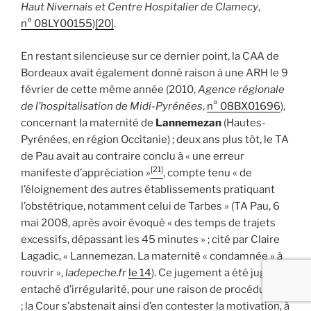
Haut Nivernais et Centre Hospitalier de Clamecy
,
n° 08LY00155
)
[20]
.
En restant silencieuse sur ce dernier point, la CAA de
Bordeaux avait également donné raison à une ARH le 9
février de cette même année (2010,
Agence régionale
de l’hospitalisation de Midi-Pyrénées
,
n° 08BX01696
),
concernant la maternité de
Lannemezan
(Hautes-
Pyrénées, en région Occitanie) ; deux ans plus tôt, le TA
de Pau avait au contraire conclu à « une erreur
[21]
manifeste d’appréciation »
, compte tenu « de
l’éloignement des autres établissements pratiquant
l’obstétrique, notamment celui de Tarbes » (TA Pau, 6
mai 2008, après avoir évoqué « des temps de trajets
excessifs, dépassant les 45 minutes » ; cité par Claire
Lagadic, « Lannemezan. La maternité « condamnée » à
rouvrir »,
ladepeche.fr
le 14
). Ce jugement a été jugé
[22]
entaché d’irrégularité, pour une raison de procédure
; la Cour s’abstenait ainsi d’en contester la motivation, à