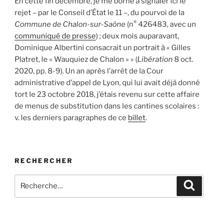
En cette fin décembre, je me borne à signaler ici le
rejet – par le Conseil d’État le 11 –, du pourvoi de la
Commune de Chalon-sur-Saône
(n° 426483, avec un
communiqué de presse
) ; deux mois auparavant,
Dominique Albertini consacrait un portrait à « Gilles
Platret, le « Wauquiez de Chalon » » (
Libération
8 oct.
2020, pp. 8-9). Un an après l’arrêt de la Cour
administrative d’appel de Lyon, qui lui avait déjà donné
tort le 23 octobre 2018, j’étais revenu sur cette affaire
de menus de substitution dans les cantines scolaires :
v. les derniers paragraphes de ce
billet
.
RECHERCHER
Recherche
Recher
pour
: