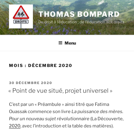
Aller
au
THOMAS BOMPARD
contenu
Du droit à l’éducation ; de l'éducation aux droits
principal
Menu
MOIS :
DÉCEMBRE 2020
PUBLIÉ
30 DÉCEMBRE 2020
LE
« Point de vue situé, projet universel »
C’est par un « Préambule » ainsi titré que Fatima
Ouassak commence son livre
La puissance des mères.
Pour un nouveau sujet révolutionnaire
(La Découverte,
2020
, avec l’introduction et la table des matières).