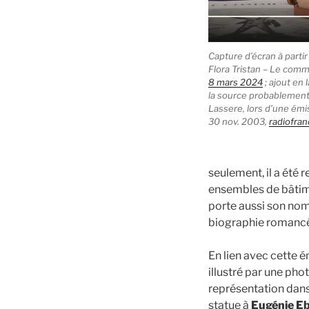
Capture d’écran à partir
Flora Tristan – Le comm
8 mars 2024
; ajout en 
la source probablement
Lassere, lors d’une émis
30 nov. 2003,
radiofran
seulement, il a été 
ensembles de bâtime
porte aussi son nom 
biographie romanc
En lien avec cette 
illustré par une pho
représentation dans
statue à
Eugénie E