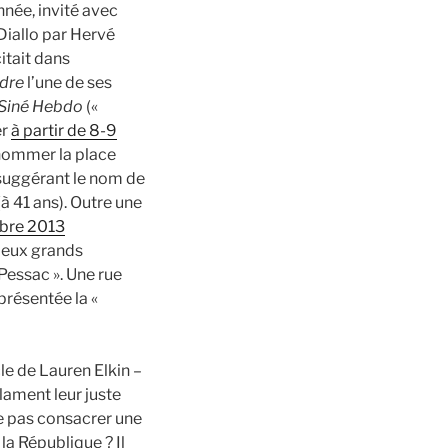
née, invité avec
Diallo par Hervé
itait dans
dre
l’une de ses
Siné Hebdo
(«
er
à partir de 8-9
renommer la place
suggérant le nom de
(à 41 ans). Outre une
bre 2013
 deux grands
Pessac ». Une rue
 présentée la «
cle de Lauren Elkin –
lament leur juste
 ne pas consacrer une
la République ? Il