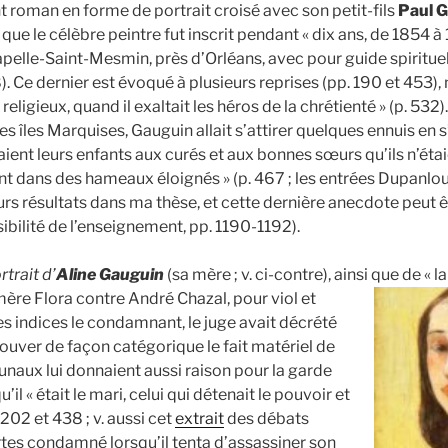
 roman en forme de portrait croisé avec son petit-fils
Paul 
que le célèbre peintre fut inscrit pendant « dix ans, de 1854 à 
pelle-Saint-Mesmin, près d’Orléans, avec pour guide spiritu
). Ce dernier est évoqué à plusieurs reprises (pp. 190 et 453
eligieux, quand il exaltait les héros de la chrétienté » (p. 532
es îles Marquises, Gauguin allait s’attirer quelques ennuis en s
aient leurs enfants aux curés et aux bonnes sœurs qu’ils n’éta
aient dans des hameaux éloignés » (p. 467 ; les entrées Dupanlo
rs résultats dans ma thèse, et cette dernière anecdote peut êtr
ibilité de l’enseignement, pp. 1190-1192).
rtrait d’
Aline Gauguin
(sa mère ; v. ci-contre), ainsi que de « l
re Flora contre André Chazal, pour viol et
les indices le condamnant, le juge avait décrété
rouver de façon catégorique le fait matériel de
ibunaux lui donnaient aussi raison pour la garde
’il « était le mari, celui qui détenait le pouvoir et
-202 et 438 ; v. aussi cet
extrait
des débats
 certes condamné lorsqu’il tenta d’assassiner son