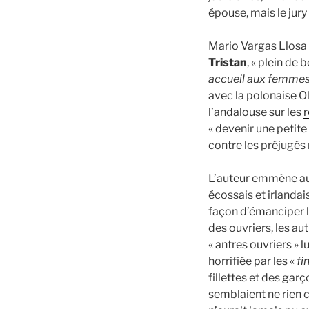
épouse, mais le jury
Mario Vargas Llosa 
Tristan
, « plein de
accueil aux femmes
avec la polonaise Ol
l’andalouse sur les
r
« devenir une petite
contre les préjugés 
L’auteur emmène auss
écossais et irlandai
façon d’émanciper la
des ouvriers, les au
« antres ouvriers » l
horrifiée par les «
fi
fillettes et des garç
semblaient ne rien co