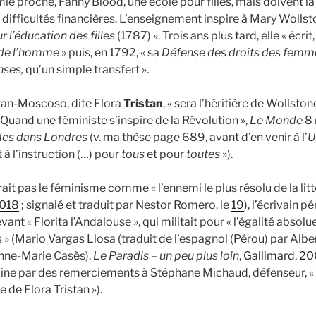
ie proche, Fanny Blood, une école pour filles, mais doivent l
 difficultés financières. L’enseignement inspire à Mary Wolls
r l’éducation des filles
(1787) ». Trois ans plus tard, elle « écri
 de l’homme
» puis, en 1792, « sa
Défense des droits des femm
nses,
qu’un simple transfert ».
stan-Moscoso, dite Flora
Tristan
, « sera l’héritière de Wollsto
« Quand une féministe s’inspire de la Révolution »,
Le Monde
8 
es dans Londres
(v. ma thèse page 689, avant d’en venir à l’
U
t à l’instruction (…) pour
tous
et pour
toutes
»).
ait pas le féminisme comme « l’ennemi le plus résolu de la litté
2018
; signalé et traduit par Nestor Romero, le
19
), l’écrivain p
nt « Florita l’Andalouse », qui militait pour « l’égalité absolu
(Mario Vargas Llosa (traduit de l’espagnol (Pérou) par Alb
Anne-Marie Casès),
Le Paradis – un peu plus loin
,
Gallimard, 2
ine par des remerciements à Stéphane Michaud, défenseur, « 
e de Flora Tristan »).