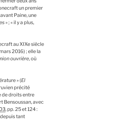
a fermer deux ans
tonecraft un premier
t, avant Paine, une
es
» ; « il y a plus,
necraft au XIXe siècle
mars 2016) ; elle la
nion ouvrière
, où
rature » (
El
éruvien précité
e de droits entre
ert Bensoussan, avec
003
, pp. 25 et 124 :
depuis tant