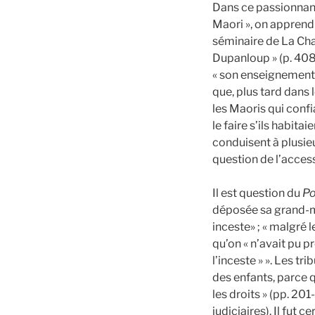
Dans ce passionnant
Maori », on apprend 
séminaire de La Cha
Dupanloup » (p. 408
« son enseignement r
que, plus tard dans l
les Maoris qui confi
le faire s’ils habit
conduisent à plusieu
question de l’access
Il est question du
Po
déposée sa grand-mè
inceste» ; « malgré 
qu’on « n’avait pu p
l’inceste » ». Les tr
des enfants, parce qu
les droits » (pp. 201
judiciaires). Il fut