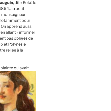
Gauguin
, dit « Koké le
1864, au petit
el monseigneur
), notamment pour
). On apprend aussi
’en allant « informer
ient pas obligés de
up et Polynésie
e reliée à la
a plainte qu’avait