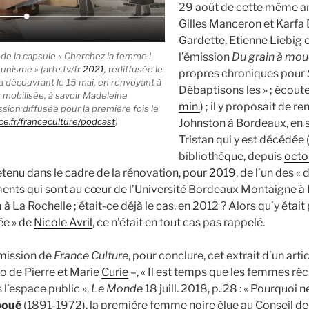
29 août de cette même an
Gilles Manceron et Karfa 
Gardette, Etienne Liebig c
l’émission
Du grain à mou
 de la capsule « Cherchez la femme !
unisme » (
arte.tv/fr
2021
, rediffusée le
propres chroniques pour
la découvrant le 15 mai, en renvoyant à
Débaptisons les » ; écout
 mobilisée, à savoir Madeleine
min.
) ; il y proposait de 
sion diffusée pour la première fois le
ce.fr/franceculture/podcast
)
Johnston à Bordeaux, en 
Tristan qui y est décédée 
bibliothèque, depuis
octo
retenu dans le cadre de la rénovation,
pour 2019
, de l’un des «
nts qui sont au cœur de l’Université Bordeaux Montaigne à 
à La Rochelle ; était-ce déjà le cas, en 2012 ? Alors qu’y était
ée » de
Nicole Avril
, ce n’était en tout cas pas rappelé.
émission de
France Culture
, pour conclure, cet extrait d’un arti
to de Pierre et Marie
Curie
–, « Il est temps que les femmes réc
 l’espace public »,
Le Monde
18 juill. 2018, p. 28 : « Pourquoi
boué
(1891-1972), la première femme noire élue au Conseil de 