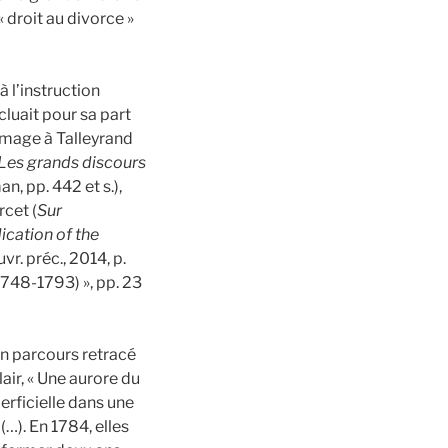
« droit au divorce »
 l’instruction
luait pour sa part
mage à Talleyrand
Les grands discours
, pp. 442 et s.),
cet (
Sur
ication of the
r. préc., 2014, p.
748-1793) », pp. 23
n parcours retracé
air, « Une aurore du
erficielle dans une
(…). En 1784, elles