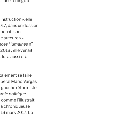
et une redingote
’instruction », elle
17, dans un dossier
prochait son
e auteure » »
ences Humaines
n°
 2018 ; elle venait
e
lui a aussi été
xalement se faire
libéral Mario Vargas
La gauche réformiste
mie politique
), comme l’illustrait
r la chroniqueuse
e
13 mars 2017
. Le