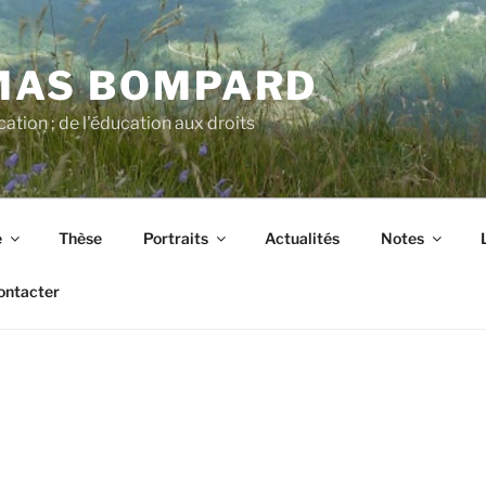
MAS BOMPARD
cation ; de l'éducation aux droits
e
Thèse
Portraits
Actualités
Notes
ontacter