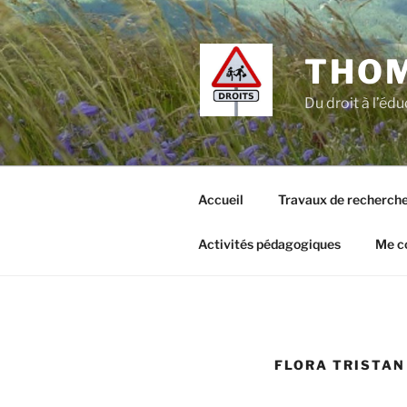
Aller
au
contenu
THO
principal
Du droit à l’édu
Accueil
Travaux de recherch
Activités pédagogiques
Me c
FLORA TRISTAN