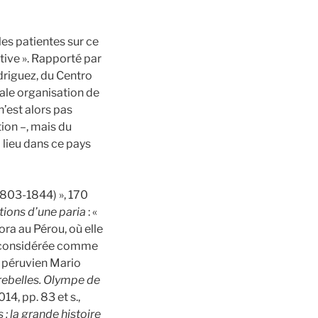
les patientes sur ce
ctive ». Rapporté par
riguez, du Centro
ipale organisation de
n’est alors pas
tion –, mais du
 lieu dans ce pays
1803-1844) », 170
tions d’une paria
: «
ora au Pérou, où elle
, considérée comme
n péruvien Mario
ebelles. Olympe de
014, pp. 83 et s.,
: la grande histoire