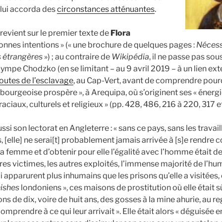
 lui accorda des
circonstances atténuantes
.
revient sur le premier texte de
Flora
 bonnes intentions » (« une brochure de quelques pages :
Nécess
 étrangères
») ; au contraire de
Wikipédia
, il ne passe pas sou
ympe Chodzko (en se limitant – au 9 avril 2019 – à un lien exte
outes de l’esclavage
, au Cap-Vert, avant de comprendre pourq
 bourgeoise prospère », à Arequipa, où s’originent ses « énerg
raciaux, culturels et religieux » (pp. 428, 486, 216 à 220, 317 e
i son lectorat en Angleterre : « sans ce pays, sans les travail
s, [elle] ne serai[t] probablement jamais arrivée à [s]e rendre
 femme et d’obtenir pour elle l’égalité avec l’homme était de li
tres victimes, les autres exploités, l’immense majorité de l’huma
ui apparurent plus inhumains que les prisons qu’elle a visitées, 
nishes
londoniens », ces maisons de prostitution où elle était sûr
ons de dix, voire de huit ans, des gosses à la mine ahurie, au r
mprendre à ce qui leur arrivait ». Elle était alors « déguisée e