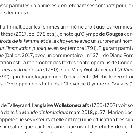
asse parmi les « pionnières », en retenant ses combats pour le 
 des femmes ».
t
affirmait pour les femmes un « même droit que les hommes à
a
thèse (2017, pp. 678 et s.)
, je note qu’Olympe
de Gouges
conc
roits de la femme et de la citoyenne
avec un surprenant hom
r l’instruction publique
, en septembre 1791). Figurant parmi
que
(Dalloz, 2017, avec un commentaire – n° 37 – de Diane Roman
ration est « à rapprocher des textes contemporains de Condor
mes au droit de cité
, 1790) et de Mary Wollstonecraft (
A Vind
1792), qui chronologiquement l’encadrent » (Michelle Perrot, ouv
es développements intitulés « Citoyenne Olympe de Gouges (1
e de Talleyrand, l’anglaise
Wollstonecraft
(1759-1797) voit so
lié dans
Le Monde diplomatique
mars 2018, p. 27
(Marion Lecl
 rappelé que ses « sœurs et elle ont reçu une éducation très sup
hire, alors que leur frère aîné poursuivait des études de droit 