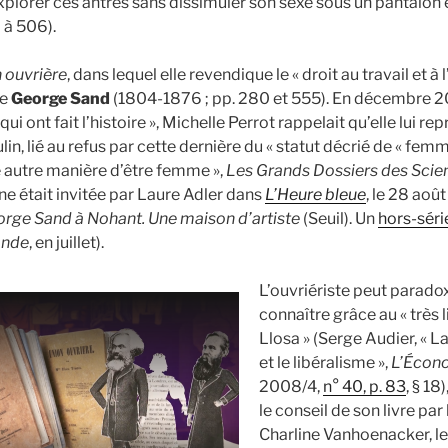
explorer ces antres sans dissimuler son sexe sous un pantalon 
 à 506).
 ouvrière
, dans lequel elle revendique le « droit au travail et à l
de
George Sand
(1804-1876 ; pp. 280 et 555). En décembre 20
qui ont fait l’histoire », Michelle Perrot rappelait qu’elle lui re
 lié au refus par cette dernière du « statut décrié de « femm
 autre manière d’être femme »,
Les Grands Dossiers des Sci
enne était invitée par Laure Adler dans
L’Heure bleue
, le 28 août
rge Sand à Nohant. Une maison d’artiste
(Seuil). Un
hors-séri
onde
, en juillet).
L’ouvriériste peut parado
connaître grâce au « très 
Llosa » (Serge Audier, « 
et le libéralisme »,
L’Écono
2008/4,
n° 40, p. 83
, § 18
le conseil de son livre pa
Charline Vanhoenacker, l