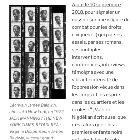
Ajout le 10 septembre
2018
, pour signaler un
dossier sur une « figure du
combat pour les droits
civiques (…) qui par ses
essais, par ses romans,
ses multiples
interventions,
conférences, interviews,
témoigna avec une
vibrante intensité de
l’oppression vécue dans
les corps et les esprits,
dans les quartiers et les
L’écrivain James Baldwin,
4
écoles »
; Valérie
chez lui à New York, en 1972.
Nigdélian écrit aussi que
JACK MANNING / THE NEW
c’est alors que « les
YORK TIMES-REDUX-REA ;
Virginie Despentes, « James
premiers enfants noirs
Baldwin, le cœur grand
entraient dans l’école