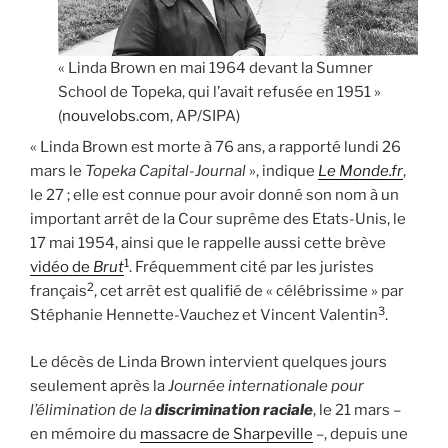
« Linda Brown en mai 1964 devant la Sumner
School de Topeka, qui l’avait refusée en 1951 »
(
nouvelobs.com
, AP/SIPA)
« Linda Brown est morte à 76 ans, a rapporté lundi 26
mars le
Topeka Capital-Journal
», indique
Le Monde.fr
,
le 27 ; elle est connue pour avoir donné son nom à un
important arrêt de la Cour suprême des Etats-Unis, le
17 mai 1954, ainsi que le rappelle aussi cette brève
1
vidéo de
Brut
. Fréquemment cité par les juristes
2
français
, cet arrêt est qualifié de « célébrissime » par
3
Stéphanie Hennette-Vauchez et Vincent Valentin
.
Le décès de Linda Brown intervient quelques jours
seulement après la
Journée internationale pour
l’élimination de la
discrimination raciale
, le 21 mars –
en mémoire du
massacre de Sharpeville
–, depuis une