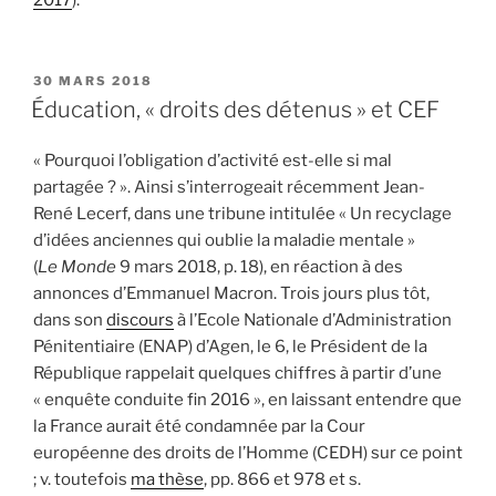
PUBLIÉ
30 MARS 2018
LE
Éducation, « droits des détenus » et CEF
« Pourquoi l’obligation d’activité est-elle si mal
partagée ? ». Ainsi s’interrogeait récemment Jean-
René Lecerf, dans une tribune intitulée « Un recyclage
d’idées anciennes qui oublie la maladie mentale »
(
Le Monde
9 mars 2018, p. 18), en réaction à des
annonces d’Emmanuel Macron. Trois jours plus tôt,
dans son
discours
à l’Ecole Nationale d’Administration
Pénitentiaire (ENAP) d’Agen, le 6, le Président de la
République rappelait quelques chiffres à partir d’une
« enquête conduite fin 2016 », en laissant entendre que
la France aurait été condamnée par la Cour
européenne des droits de l’Homme (CEDH) sur ce point
; v. toutefois
ma thèse
, pp. 866 et 978 et s.