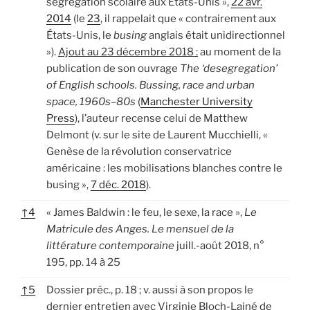
ségrégation scolaire aux États-Unis »,
22 avr.
2014
(le
23
, il rappelait que « contrairement aux
États-Unis, le
busing
anglais était unidirectionnel
»).
Ajout au 23 décembre 2018 :
au moment de la
publication de son ouvrage
The ‘desegregation’
of English schools. Bussing, race and urban
space, 1960s–80s
(
Manchester University
Press
), l’auteur recense celui de Matthew
Delmont (v. sur le site de Laurent Mucchielli, «
Genèse de la révolution conservatrice
américaine : les mobilisations blanches contre le
busing »,
7 déc. 2018
).
↑
4
« James Baldwin : le feu, le sexe, la race »,
Le
Matricule des Anges. Le mensuel de la
littérature contemporaine
juill.-août 2018, n°
195, pp. 14 à 25
↑
5
Dossier préc., p. 18 ; v. aussi à son propos le
dernier entretien avec Virginie Bloch-Lainé de