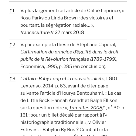
↑
1
V. plus largement cet article de Chloé Leprince, «
Rosa Parks ou Linda Brown : des victoires et
pourtant, la ségrégation raciale… »,
franceculture.fr
27 mars 201
8
↑
2
V. par exemple la thèse de Stéphane Caporal,
L’affirmation du principe d’égalité dans le droit
public de la Révolution française (1789-1799)
,
Economica, 1995, p. 285 (en conclusion).
↑
3
L’affaire Baby Loup et la nouvelle laïcité
, LGDJ
Lextenso, 2014, p. 63, avant de citer page
suivante l’article d’Hourya Bentouhami, « Le cas
de Little Rock. Hannah Arendt et Ralph Ellison
sur la question noire »,
Tumultes 2008
/1, n° 30, p.
161 ; pour un billet décalé par rapport à l’«
historiographie traditionnelle », v. Olivier
Esteves, « Babylon By Bus ? Combattre la