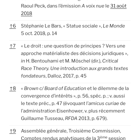
Raoul Peck, dans l’émission
A voix nue
le
31 août
2018
↑
6
Stéphanie Le Bars, « Statue sociale »,
Le Monde
5 oct. 2018, p. 14
↑
7
« Le droit : une question de principes ? Vers une
approche matérialiste des décisions juridiques »,
in
H. Bentouhami et M. Möschel (dir.),
Critical
Race Theory. Une introduction aux grands textes
fondateurs
, Dalloz, 2017, p. 45
↑
8
«
Brown c/ Board of Education
et le dilemme de la
convergence d’intérêts », p. 56, spéc. p. ; v. aussi
le texte préc., p. 47 (évoquant l’
amicus curiae
de
l’administration Eisenhower, v. plus récemment
Guillaume Tusseau,
RFDA
2013, p. 679).
↑
9
Assemblée générale, Troisième Commission,
ème
Comptes rendus analytiques de la 3
session