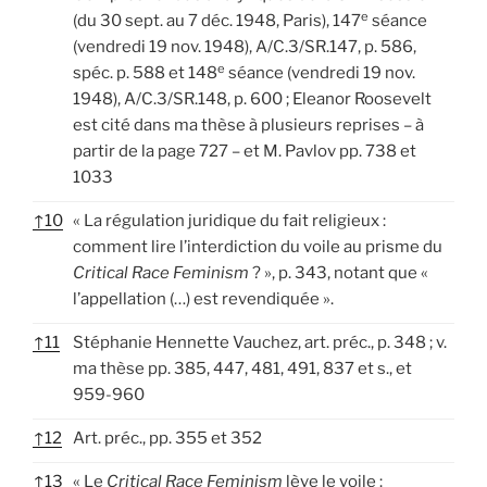
e
(du 30 sept. au 7 déc. 1948, Paris), 147
séance
(vendredi 19 nov. 1948), A/C.3/SR.147, p. 586,
e
spéc. p. 588 et 148
séance (vendredi 19 nov.
1948), A/C.3/SR.148, p. 600 ; Eleanor Roosevelt
est cité dans ma thèse à plusieurs reprises – à
partir de la page 727 – et M. Pavlov pp. 738 et
1033
↑
10
« La régulation juridique du fait religieux :
comment lire l’interdiction du voile au prisme du
Critical Race Feminism
? », p. 343, notant que «
l’appellation (…) est revendiquée ».
↑
11
Stéphanie Hennette Vauchez, art. préc., p. 348 ; v.
ma thèse pp. 385, 447, 481, 491, 837 et s., et
959-960
↑
12
Art. préc., pp. 355 et 352
↑
13
« Le
Critical Race Feminism
lève le voile :