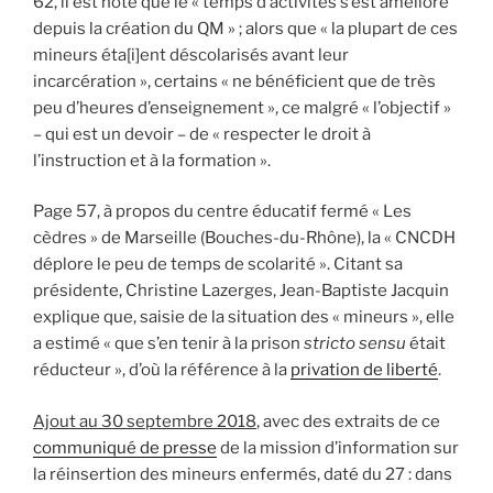
62, il est noté que le « temps d’activités s’est amélioré
depuis la création du QM » ; alors que « la plupart de ces
mineurs éta[i]ent déscolarisés avant leur
incarcération », certains « ne bénéficient que de très
peu d’heures d’enseignement », ce malgré « l’objectif »
– qui est un devoir – de « respecter le droit à
l’instruction et à la formation ».
Page 57, à propos du centre éducatif fermé « Les
cèdres » de Marseille (Bouches-du-Rhône), la « CNCDH
déplore le peu de temps de scolarité ». Citant sa
présidente, Christine Lazerges, Jean-Baptiste Jacquin
explique que, saisie de la situation des « mineurs », elle
a estimé « que s’en tenir à la prison
stricto sensu
était
réducteur », d’où la référence à la
privation de liberté
.
Ajout au 30 septembre 2018
, avec des extraits de ce
communiqué de presse
de la mission d’information sur
la réinsertion des mineurs enfermés, daté du 27 : dans