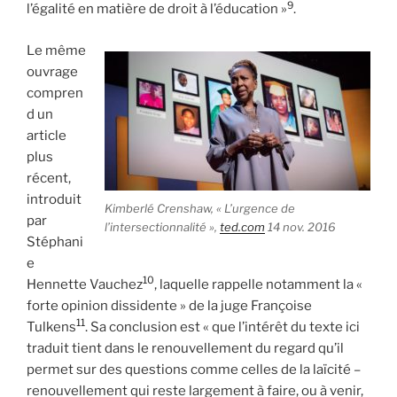
9
l’égalité en matière de droit à l’éducation »
.
Le même
ouvrage
compren
d un
article
plus
récent,
introduit
Kimberlé Crenshaw, « L’urgence de
par
l’intersectionnalité »,
ted.com
14 nov. 2016
Stéphani
e
10
Hennette Vauchez
, laquelle rappelle notamment la «
forte opinion dissidente » de la juge Françoise
11
Tulkens
. Sa conclusion est « que l’intérêt du texte ici
traduit tient dans le renouvellement du regard qu’il
permet sur des questions comme celles de la laïcité –
renouvellement qui reste largement à faire, ou à venir,