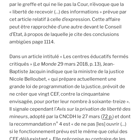
par le greffe et qui ne lie pas la Cour, n’évoque que la
« liberté de recevoir (…) des informations » prévue par
cet article relatif à celle d’expression. Cette affaire
peut être rapprochée d’une autre devant le Conseil
d’Etat, à propos de laquelle je cite des conclusions
ambigües page 1114.
Dans un article intitulé « Les centres éducatifs fermés
critiqués » (
Le Monde
29 mars 2018, p. 13), Jean-
Baptiste Jacquin indique que la ministre de la justice
Nicole Belloubet, « qui prépare actuellement une
grande loi de programmation de la justice, prévoit de
ne créer que vingt CEF, contre la cinquantaine
envisagée, pour porter leur nombre à soixante-treize ».
Il signale cependant l’
Avis sur la privation de liberté des
mineurs
, adopté par la CNCDH le 27 mars (
72 p.
) et dont
la recommandation n° 4 est « de ne pas [les] ouvrir (…)
si le fonctionnement prévu est le même que celui des
CEF déjà existant ». Elle préconise au contraire de les