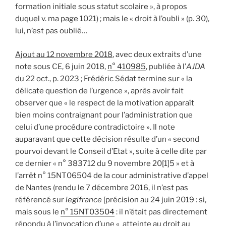
formation initiale sous statut scolaire », à propos
duquel v. ma page 1021) ; mais le « droit à l’oubli » (p. 30),
lui, n’est pas oublié…
Ajout au 12 novembre 2018
, avec deux extraits d’une
note sous CE, 6 juin 2018,
n° 410985
, publiée à l’
AJDA
du 22 oct., p. 2023 ; Frédéric Sédat termine sur « la
délicate question de l’urgence », après avoir fait
observer que « le respect de la motivation apparaît
bien moins contraignant pour l’administration que
celui d’une procédure contradictoire ». Il note
auparavant que cette décision résulte d’un « second
pourvoi devant le Conseil d’Etat », suite à celle dite par
ce dernier « n° 383712 du 9 novembre 20[1]5 » et à
l’arrêt n° 15NT06504 de la cour administrative d’appel
de Nantes (rendu le 7 décembre 2016, il n’est pas
référencé sur
legifrance
[précision au 24 juin 2019 : si,
mais sous le
n° 15NT03504
: il n’était pas directement
répondu à l’invocation d’une « atteinte au droit au