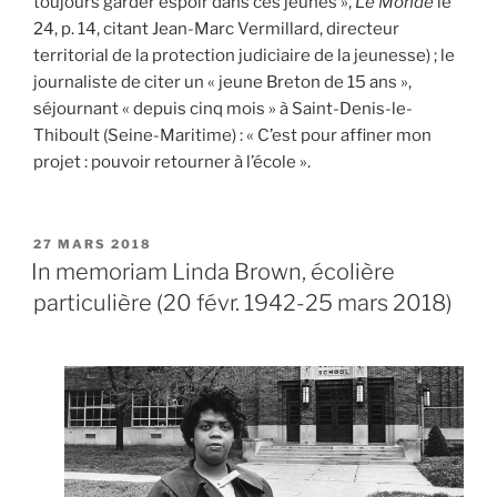
toujours garder espoir dans ces jeunes »,
Le Monde
le
24, p. 14, citant Jean-Marc Vermillard, directeur
territorial de la protection judiciaire de la jeunesse) ; le
journaliste de citer un « jeune Breton de 15 ans »,
séjournant « depuis cinq mois » à Saint-Denis-le-
Thiboult (Seine-Maritime) : « C’est pour affiner mon
projet : pouvoir retourner à l’école ».
PUBLIÉ
27 MARS 2018
LE
In memoriam Linda Brown, écolière
particulière (20 févr. 1942-25 mars 2018)