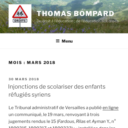
Aller
au
THOMAS BOMPARD
contenu
Du droit à l’éducation ; de l'éducation aux droits
principal
Menu
MOIS :
MARS 2018
PUBLIÉ
30 MARS 2018
LE
Injonctions de scolariser des enfants
réfugiés syriens
Le Tribunal administratif de Versailles a publié
en ligne
un communiqué, le 19 mars, renvoyant à trois
jugements rendus le 15 (
Fardous
,
Rilas
et
Ayman
Y., n°