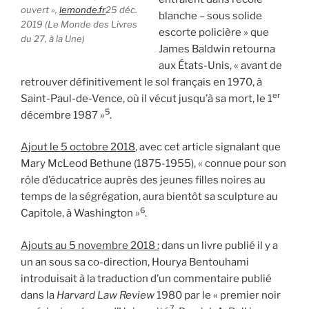
ouvert »,
lemonde.fr
25 déc.
blanche – sous solide
2019 (Le Monde des Livres
escorte policière » que
du 27, à la Une)
James Baldwin retourna
aux États-Unis, « avant de
retrouver définitivement le sol français en 1970, à
er
Saint-Paul-de-Vence, où il vécut jusqu’à sa mort, le 1
5
décembre 1987 »
.
Ajout le 5 octobre 2018
, avec cet article signalant que
Mary McLeod Bethune (1875-1955), « connue pour son
rôle d’éducatrice auprès des jeunes filles noires au
temps de la ségrégation, aura bientôt sa sculpture au
6
Capitole, à Washington »
.
Ajouts au 5 novembre 2018 :
dans un livre publié il y a
un an sous sa co-direction, Hourya Bentouhami
introduisait à la traduction d’un commentaire publié
dans la
Harvard Law Review
1980 par le « premier noir
7