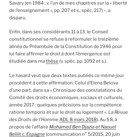
Savary (en 1984 ; v. l’un de mes chapitres sur la « liberté
de l’enseignement », pp. 207 et s., spéc. 217) –, a
disparu.
Enfin, dans ses considérants 11 à 13, le Conseil
constitutionnel se refuse à reformuler le treizième
alinéa du Préambule de la Constitution de 1946 pour
lui faire affirmer le
droit à
dont l’émergence est
étudiée dans ma
thèse
(v. spéc. pp. 1092 et s.).
Le hasard veut que deux textes publiés ce même jour
procèdent à cette affirmation. Celui d’Elena Belova
d’une part, dans sa « Chronique des constatations du
Comité des droits économiques, sociaux et culturels,
année 2017 : quelques précisions sur la compétence
ratione temporis
et sur le droit au logement »,
La Revue
des Droits de l’Homme
ADL 8 mars 2018
). Au § 8, à
propos de l’affaire
Mohamed Ben Djazia et Naouel
Bellili c. Espagne
(communication n° 5/2015, 20 juin