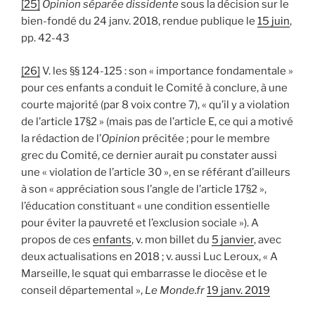
[25]
Opinion séparée dissidente
sous la décision sur le
bien-fondé du 24 janv. 2018, rendue publique le
15 juin
,
pp. 42-43
[26]
V. les §§ 124-125 : son « importance fondamentale »
pour ces enfants a conduit le Comité à conclure, à une
courte majorité (par 8 voix contre 7), « qu’il y a violation
de l’article 17§2 » (mais pas de l’article E, ce qui a motivé
la rédaction de l’
Opinion
précitée ; pour le membre
grec du Comité, ce dernier aurait pu constater aussi
une « violation de l’article 30 », en se référant d’ailleurs
à son « appréciation sous l’angle de l’article 17§2 »,
l’éducation constituant « une condition essentielle
pour éviter la pauvreté et l’exclusion sociale »). A
propos de ces
enfants
, v. mon billet du
5 janvier
, avec
deux actualisations en 2018 ; v. aussi Luc Leroux, « A
Marseille, le squat qui embarrasse le diocèse et le
conseil départemental »,
Le Monde.fr
19 janv. 2019