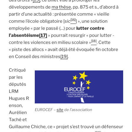
développements de
ma thèse
, pp. 875 et s., d’abord à
partir d’une actualité : présentée comme « vieille
[16]
comme l’école obligatoire [
sic
] », une solution
employée « par le passé (…) pour
lutter contre
l’absentéisme
[17]
» pourrait resurgir « pour lutter ­
[18]
contre les violences en milieu scolaire »
. Cette
« piste des allocs » avait déjà été évoquée fin octobre
en Conseil des ministres
[19]
.
Critiqué
par les
députés
LRM
Hugues R
enson,
EUROCEF –
site
de l’association
Aurélien
Taché et
Guillaume Chiche, ce « projet s’est trouvé un défenseur