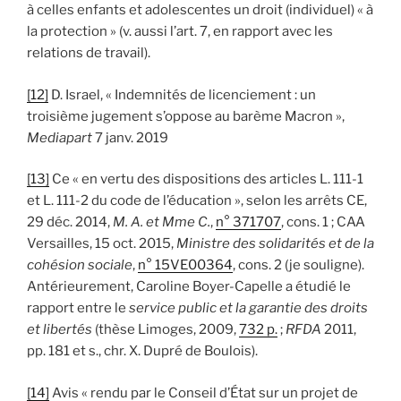
à celles enfants et adolescentes un droit (individuel) « à
la protection » (v. aussi l’art. 7, en rapport avec les
relations de travail).
[12]
D. Israel, « Indemnités de licenciement : un
troisième jugement s’oppose au barème Macron »,
Mediapart
7 janv. 2019
[13]
Ce « en vertu des dispositions des articles L. 111-1
et L. 111-2 du code de l’éducation », selon les arrêts CE,
29 déc. 2014,
M. A. et Mme C.
,
n° 371707
, cons. 1 ; CAA
Versailles, 15 oct. 2015,
Ministre des solidarités et de la
cohésion sociale
,
n° 15VE00364
, cons. 2 (je souligne).
Antérieurement, Caroline Boyer-Capelle a étudié le
rapport entre le
service public et la garantie des droits
et libertés
(thèse Limoges, 2009,
732 p.
;
RFDA
2011,
pp. 181 et s., chr. X. Dupré de Boulois).
[14]
Avis « rendu par le Conseil d’État sur un projet de