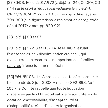
[27]
CEDS, 16 oct. 2017, § 72 (v. déjà le § 24) ; CoDPH, OG
n° 4
sur le droit à l’éducation inclusive (article 24)
,
CRPD/C/GC/4, 25 nov. 2016 ; v. mes pp. 794 et s., spéc.
799-800 (elle figurait dans la réclamation enregistrée
début 2017 : v. mes pp. 920-921).
[28]
Ibid.
, §§ 80 et 87
[29]
Ibid.
, §§ 92-93 et 113-114 ; le MDAC alléguait
l’existence d’une « discrimination croisée », qui
expliquerait un recours plus important des familles
pauvres
à l’enseignement spécial.
[30]
Ibid.
, §§ 103 et s. À propos de cette décision sur le
bien-fondé du 3 juin 2008, v. mes pp. 892-893. Au §
105, « le Comité rappelle que toute éducation
dispensée par les Etats doit satisfaire aux critères de
dotation, d’accessibilité, d’acceptabilité et
d’adaptabilité » ; c’est d’ailleurs l’organisation