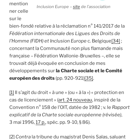
mention
Inclusion Europe –
site
de l’association
ner celle
sur le
bien-fondé relative à la réclamation n° 141/2017 de la
Fédération internationale des Ligues des Droits de
l’Homme (FIDH) et Inclusion Europe
c. Belgique
[34]
;
concernant la Communauté non plus flamande mais
française – Fédération Wallonie-Bruxelles –, elle se
trouvait déjà évoquée en conclusion de mes
développements sur
la Charte sociale et le Comité
européen des droits
(pp. 920-921)
[35]
.
[1]
Il s’agit du droit « à une » (ou « à la ») « protection en
cas de licenciement » (
art. 24 nouveau
, inspiré de la
Convention n° 158 de l’OIT, datée de 1982 ; v. le
Rapport
explicatif de la Charte sociale européenne (révisée)
,
3 mai 1996,
17 p.
, spéc. pp. 9-10, § 86).
[2]
Contra
la tribune du magistrat Denis Salas, saluant