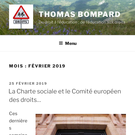
Aller
au
THOMAS BOMPARD
contenu
Du droit à l’éducation ; de l'éducation aux droits
principal
Menu
MOIS :
FÉVRIER 2019
PUBLIÉ
25 FÉVRIER 2019
LE
La Charte sociale et le Comité européen
des droits…
Ces
dernière
s