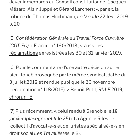
devenir membres du Conseil constitutionnel (Jacques
Mézard, Alain Juppé et Gérard Larcher) : v. par ex. la
tribune de Thomas Hochmann,
Le Monde
22 févr. 2019,
p. 20
[5]
Confédération Générale du Travail Force Ouvrière
(CGT-FO)
c. France, n° 160/2018 ; v. aussi les
réclamations
enregistrées les 30 et 31 janvier 2019.
[6]
Pour le commentaire d’une autre décision sur le
bien-fondé provoquée par le même syndicat, datée du
3 juillet 2018 et rendue publique le 26 novembre
(réclamation n° 118/2015), v. Benoît Petit,
RDLF
2019,
chron. n° 5
[7]
Plus récemment, v. celui rendu à Grenoble le 18
janvier (
placegrenet.fr
le
25
) et à Agen le 5 février
(collectif d’avocat-e-s et de juristes spécialisé-e-s en
droit social
Les Travaillistes
le
8
).