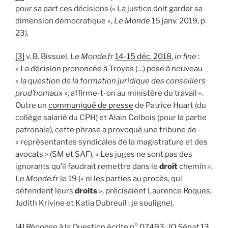
pour sa part ces décisions (« La justice doit garder sa
dimension démocratique »,
Le Monde
15 janv. 2019, p.
23).
[3]
v. B. Bissuel,
Le Monde.fr
14-15 déc. 2018
,
in fine
:
« La décision prononcée à Troyes (…) pose à nouveau
« la question de la formation juridique des conseillers
prud’homaux »
, affirme-t-on au ministère du travail ».
Outre un
communiqué de presse
de Patrice Huart (du
collège salarié du CPH) et Alain Colbois (pour la partie
patronale), cette phrase a provoqué une tribune de
« représentantes syndicales de la magistrature et des
avocats » (SM et SAF), « Les juges ne sont pas des
ignorants qu’il faudrait remettre dans le
droit
chemin »,
Le Monde.fr
le 19 (« ni les parties au procès, qui
défendent leurs
droits
», précisaient Laurence Roques,
Judith Krivine et Katia Dubreuil ; je souligne).
[4]
Réponse à la Question écrite n° 07493,
JO Sénat
13