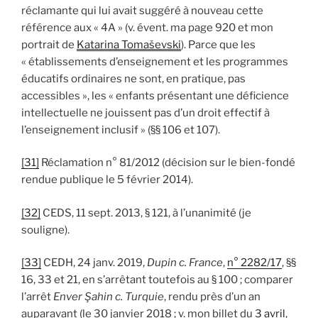
réclamante qui lui avait suggéré à nouveau cette
référence aux « 4A » (v. évent. ma page 920 et mon
portrait de
Katarina Tomaševski
). Parce que les
« établissements d’enseignement et les programmes
éducatifs ordinaires ne sont, en pratique, pas
accessibles », les « enfants présentant une déficience
intellectuelle ne jouissent pas d’un droit effectif à
l’enseignement inclusif » (§§ 106 et 107).
[31]
Réclamation n° 81/2012 (décision sur le bien-fondé
rendue publique le 5 février 2014).
[32]
CEDS, 11 sept. 2013, § 121, à l’unanimité (je
souligne).
[33]
CEDH, 24 janv. 2019,
Dupin c. France
,
n° 2282/17
, §§
16, 33 et 21, en s’arrêtant toutefois au § 100 ; comparer
l’arrêt
Enver Şahin c. Turquie
, rendu près d’un an
auparavant (le 30 janvier 2018 ; v. mon billet du
3 avril
,