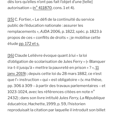
dès lors qu’elles n’ont pas fait l’objet d’une [telle]
autorisation » (
n° 411870
, cons. 1 et 4).
[15]
C. Fortier, « Le défi de la continuité du service
public de l’éducation nationale : assurer les
remplacements »,
AJDA
2006, p. 1822, spéc. p. 1823 à
propos de ces « conflits de droits » ; je mobilise cette
étude
pp. 172 et s.
[16]
Claude Lelièvre évoque quant à lui « la loi
d’obligation de scolarisation de Jules Ferry » (« Blanquer
ira-t-il jusqu’à « mettre la pauvreté en prison » ? »,
11
janv. 2019
) ; depuis cette loi du 28 mars 1882, ce n’est
que l’« instruction » qui « est obligatoire » (v. ma thèse,
pp. 306 à 309 – à partir des travaux parlementaires – et
1023-1024, avec les références citées en note n°
2432) ; dans son livre intitulé
Jules Ferry, La République
éducatrice
, Hachette, 1999, p. 59, l’historien
reproduisait la citation par laquelle il introduit son billet