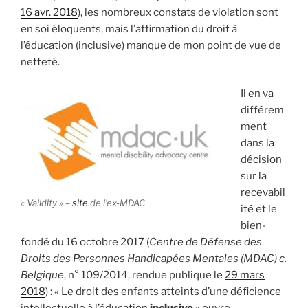
16 avr. 2018
), les nombreux constats de violation sont
en soi éloquents, mais l’affirmation du droit à
l’éducation (inclusive) manque de mon point de vue de
netteté.
Il en va
différem
ment
dans la
décision
sur la
recevabil
« Validity » –
site
de l’ex-MDAC
ité et le
bien-
fondé du 16 octobre 2017 (
Centre de Défense des
Droits des Personnes Handicapées Mentales (MDAC) c.
Belgique
, n° 109/2014, rendue publique le
29 mars
2018
) : « Le droit des enfants atteints d’une déficience