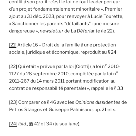
conflit à son profit : c’est le lot de tout leader porteur
d’un projet fondamentalement minoritaire ». Premier
ajout au 31 déc. 2023, pour renvoyer à Lucie Tourette,
« Sanctionner les parents “défaillants” : une mesure
dangereuse »,
newsletter
de
La Déferlante
(le 22).
[21]
Article 16 – Droit de la famille à une protection
sociale, juridique et économique, reproduit au § 24
[22]
Qui était « prévue par la loi [Ciotti] (la loi n° 2010-
1127 du 28 septembre 2010, complétée par la loi n°
2011-267 du 14 mars 2011 portant modification au
contrat de responsabilité parentale) », rappelle le § 33
[23]
Comparer ce § 46 avec les
Opinions dissidentes
de
Petros Stangos et Guiseppe Palmisano, pp. 21 et s.
[24]
Ibid.
, §§ 42 et 34 (je souligne).