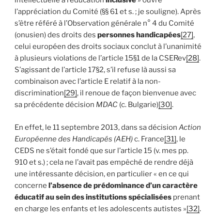
intellectuelle à l’éducation
inclusive
» ouvre
l’appréciation du Comité (§§ 61 et s. ; je souligne). Après
s’être référé à l’Observation générale n° 4 du Comité
(onusien) des droits des
personnes handicapées
[27]
,
celui européen des droits sociaux conclut à l’unanimité
à plusieurs violations de l’article 15§1 de la CSERev
[28]
.
S’agissant de l’article 17§2, s’il refuse là aussi sa
combinaison avec l’article E relatif à la non-
discrimination
[29]
, il renoue de façon bienvenue avec
sa précédente décision
MDAC
(c. Bulgarie)
[30]
.
En effet, le 11 septembre 2013, dans sa décision
Action
Européenne des Handicapés (AEH)
c. France
[31]
, le
CEDS ne s’était fondé que sur l’article 15 (v. mes pp.
910 et s.) ; cela ne l’avait pas empêché de rendre déjà
une intéressante décision, en particulier « en ce qui
concerne
l’absence de prédominance d’un caractère
éducatif au sein des institutions spécialisées
prenant
en charge les enfants et les adolescents autistes »
[32]
.