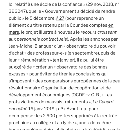
loi relatif à une école de la confiance » (29 nov. 2018, n°
396047), que le « Gouvernement a décidé de rendre
public » le 5 décembre,
§ 27
(pour reprendre un
élément du titre retenu par la Cour des comptes
en
mars
, le projet illustre à nouveau le
recours croissant
aux personnels contractuels
). Après les annonces par
Jean-Michel Blanquer d’un « observatoire du pouvoir
d’achat » des professeur-e-s (en septembre), puis de
leur « rémunération » (en janvier), il a pu lui être
suggéré de « créer un « observatoire des bonnes
excuses » pour éviter de tirer les conclusions qui
s’imposent » des comparaisons européennes de la peu
révolutionnaire Organisation de coopération et de
développement économiques (OCDE ; v. C. B., « Les
profs victimes de mauvais traitements »,
Le Canard
enchaîné
16 janv. 2019, p. 3). Avant tout pour
« compenser les 2 600 postes supprimés à la rentrée
prochaine au collège et au lycée », une « deuxième
heure supplémentaire obligatoire » a été décidée ; cela