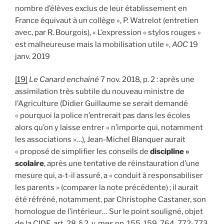
nombre d’élèves exclus de leur établissement en
France équivaut à un collège », P. Watrelot (entretien
avec, par R. Bourgois), « L’expression « stylos rouges »
est malheureuse mais la mobilisation utile »,
AOC
19
janv. 2019
[19]
Le Canard enchaîné
7 nov. 2018, p. 2 : après une
assimilation très subtile du nouveau ministre de
l’Agriculture (Didier Guillaume se serait demandé
« pourquoi la police n’entrerait pas dans les écoles
alors qu’on y laisse entrer « n’importe qui, notamment
les associations »…), Jean-Michel Blanquer aurait
« proposé de simplifier les conseils de
discipline »
scolaire
, après une tentative de réinstauration d’une
mesure qui, a-t-il assuré, a « conduit à responsabiliser
les parents » (comparer la note précédente) ; il aurait
été réfréné, notamment, par Christophe Castaner, son
homologue de l’intérieur… Sur le point souligné, objet
de la CIDE, art. 28, § 2, v. mes pp. 155, 159, 764, 772-773