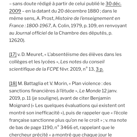
– sans doute rédigé à partir de celui publié le
30 déc.
2009
– en la datant du 20 décembre 1880 ; dans le
même sens, A. Prost,
Histoire de l’enseignement en
France : 1800-1967
, A. Colin, 1979, p. 109, en renvoyant
au
Journal officiel
de la Chambre des députés, p.
12620).
[17]
v. D. Meuret, « L’absentéisme des élèves dans les
collèges et les lycées »,
Les notes du conseil
scientifique de la FCPE
févr. 2019, n° 13,
3 p.
[18]
M. Battaglia et V. Morin, « Plan violence : des
sanctions financières à l’étude »,
Le Monde
12 janv.
2019, p. 11 (je souligne), avant de citer Benjamin
Moignard (« Les quelques évaluations qui existent ont
montré son inefficacité »), puis de rappeler que « l’école
française sanctionne plus qu’on ne le croit » ; v. ma note
de bas de page 1190, n° 3466 et, rappelant que le
chercheur précité « a montré que chaque jour le