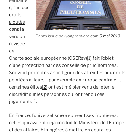
semaine
s, l’un des
droits
ajoutés
dans la
Photo issue de lyonpremiere.com
5 mai 2018
version
révisée
de
Charte sociale européenne (CSERev)
[1]
fait l’objet
d’une protection par des conseils de prud’hommes.
Souvent promptes à s’indigner des atteintes aux droits
pointées ailleurs – par exemple en Europe centrale –,
certaines élites
[2]
ont estimé bienvenu de jeter le
discrédit sur les personnes qui ont rendu ces
[3]
jugements
.
En France, l’universalisme a souvent ses frontières,
celles qui avaient déjà conduit le Ministère de l’Europe
et des affaires étrangères à mettre en doute les