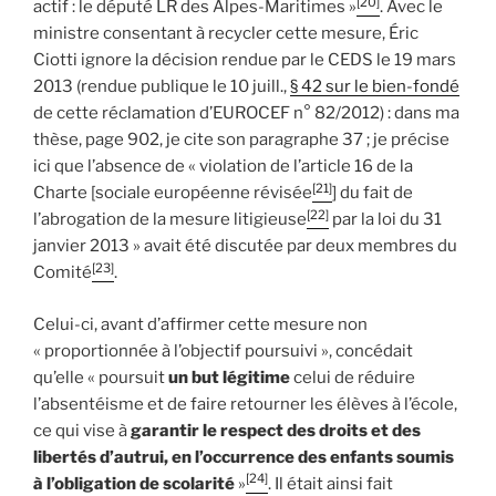
[20]
actif : le député LR des Alpes-Maritimes »
. Avec le
ministre consentant à recycler cette mesure, Éric
Ciotti ignore la décision rendue par le CEDS le 19 mars
2013 (rendue publique le 10 juill.,
§ 42 sur le bien-fondé
de cette réclamation d’EUROCEF n° 82/2012) : dans ma
thèse, page 902, je cite son paragraphe 37 ; je précise
ici que l’absence de « violation de l’article 16 de la
[21]
Charte [sociale européenne révisée
] du fait de
[22]
l’abrogation de la mesure litigieuse
par la loi du 31
janvier 2013 » avait été discutée par deux membres du
[23]
Comité
.
Celui-ci, avant d’affirmer cette mesure non
« proportionnée à l’objectif poursuivi », concédait
qu’elle « poursuit
un but légitime
celui de réduire
l’absentéisme et de faire retourner les élèves à l’école,
ce qui vise à
garantir le
respect des droits et des
libertés d’autrui, en l’occurrence des enfants soumis
[24]
à l’obligation de scolarité
»
. Il était ainsi fait