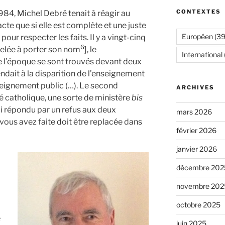
CONTEXTES
984, Michel Debré tenait à réagir au
acte que si elle est complète et une juste
Européen
(39
our respecter les faits. Il y a vingt-cinq
6
pelée à porter son nom
], le
International
e l’époque se sont trouvés devant deux
dait à la disparition de l’enseignement
seignement public (…). Le second
ARCHIVES
té catholique, une sorte de ministère
bis
’ai répondu par un refus aux deux
mars 2026
vous avez faite doit être replacée dans
février 2026
janvier 2026
décembre 202
novembre 202
octobre 2025
e
juin 2025