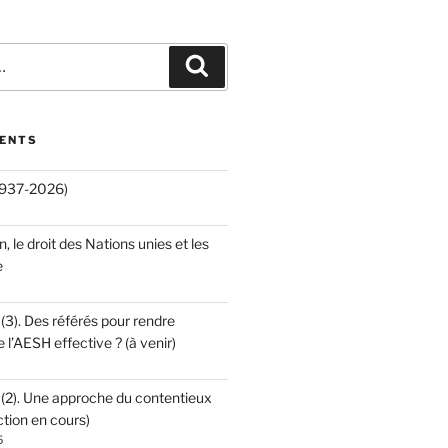
Recherche
CENTS
(1937-2026)
an, le droit des Nations unies et les
e
 (3). Des référés pour rendre
e l’AESH effective ? (à venir)
 (2). Une approche du contentieux
ction en cours)
5