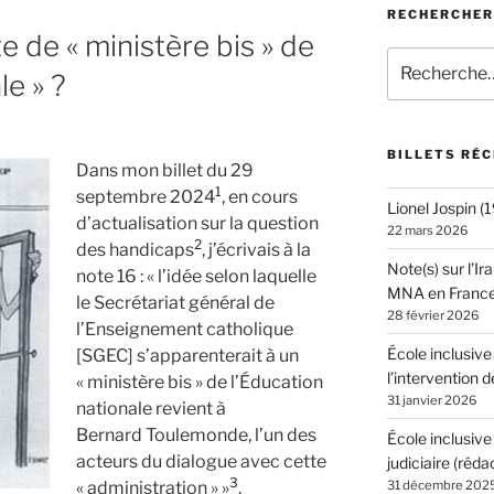
RECHERCHER
e de « ministère bis » de
Recherche
le » ?
pour
:
BILLETS RÉ
Dans mon billet du 29
1
septembre 2024
, en cours
Lionel Jospin 
d’actualisation sur la question
22 mars 2026
2
des handicaps
, j’écrivais à la
Note(s) sur l’Ir
note 16 : « l’idée selon laquelle
MNA en Franc
le Secrétariat général de
28 février 2026
l’Enseignement catholique
École inclusive
[SGEC] s’apparenterait à un
l’intervention d
« ministère bis » de l’Éducation
31 janvier 2026
nationale revient à
Bernard Toulemonde, l’un des
École inclusive
acteurs du dialogue avec cette
judiciaire (réda
3
« administration » »
.
31 décembre 202