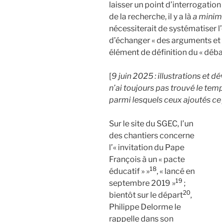
laisser un point d’interrogation 
de la recherche, il y a là
a mini
nécessiterait de systématiser l’
d’échanger « des arguments et 
élément de définition du « déba
[
9 juin 2025 : illustrations et 
n’ai toujours pas trouvé le temp
parmi lesquels ceux ajoutés ce 
Sur le site du SGEC, l’un
des chantiers concerne
l’« invitation du Pape
François à un « pacte
18
éducatif » »
, « lancé en
19
septembre 2019 »
;
20
bientôt sur le départ
,
Philippe Delorme le
rappelle dans son