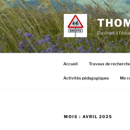
Aller
au
contenu
THO
principal
Du droit à l’édu
Accueil
Travaux de recherch
Activités pédagogiques
Me c
MOIS :
AVRIL 2025