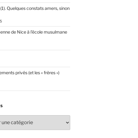
 (1). Quelques constats amers, sinon
5
cenne de Nice à l’école musulmane
ements privés (et les « frères »)
ES