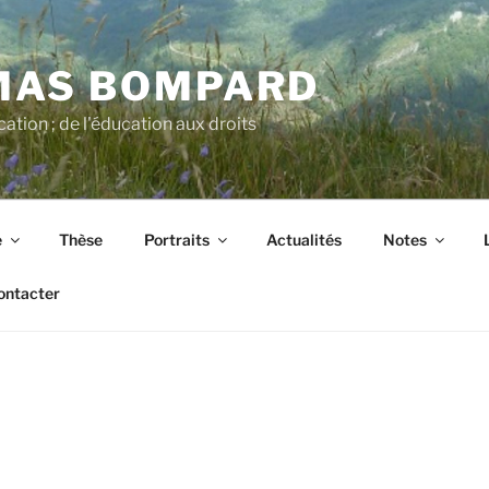
MAS BOMPARD
cation ; de l'éducation aux droits
e
Thèse
Portraits
Actualités
Notes
ontacter