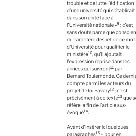
trouble et de lutte l’édification
d’une université qui s’établirait
dans son unité face à
9
l’Université nationale »
; c’est
sans doute parce que conscien
du caractère désuet de ce mot
d’Université pour qualifier le
10
ministère
, qu’il ajoutait
l’expression reprise dans les
11
années qui suivront
par
Bernard Toulemonde. Ce derni
compte parmi les acteurs du
12
projet de loi Savary
; c’est
13
précisément à ce texte
que s
réfère la fin de l’article sus-
14
évoqué
.
Avant d’insérer ici quelques
15
paragraphes
– pour en