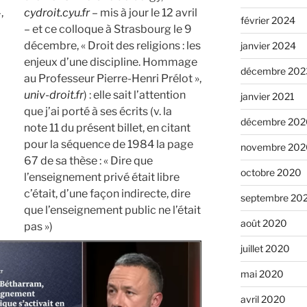
,
cydroit.cyu.fr
– mis à jour le 12 avril
février 2024
– et ce colloque à Strasbourg le 9
décembre, « Droit des religions : les
janvier 2024
enjeux d’une discipline. Hommage
décembre 202
au Professeur Pierre-Henri Prélot »,
univ-droit.fr
) : elle sait l’attention
janvier 2021
que j’ai porté à ses écrits (v. la
décembre 202
note 11 du présent billet, en citant
pour la séquence de 1984 la page
novembre 202
67 de sa thèse : « Dire que
octobre 2020
l’enseignement privé était libre
c’était, d’une façon indirecte, dire
septembre 20
que l’enseignement public ne l’était
août 2020
pas »)
juillet 2020
mai 2020
avril 2020