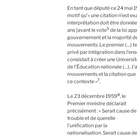
En tant que député ce 24 mai 1
motif qu’« une citation n’est ex
interprétation doit être donnée p
5
ans [avant le vote
de la loi ap
gouvernement et la majorité d
mouvements. Le premier (…) ten
privé par intégration dans l’en
consistait à créer une Universi
de l’Éducation nationale (…). J
mouvements et la citation que 
7
ce contexte »
.
8
Le 23 décembre 1959
, le
Premier ministre déclarait
précisément : « Serait cause de
trouble et de querelle
l’unification par la
nationalisation. Serait cause d