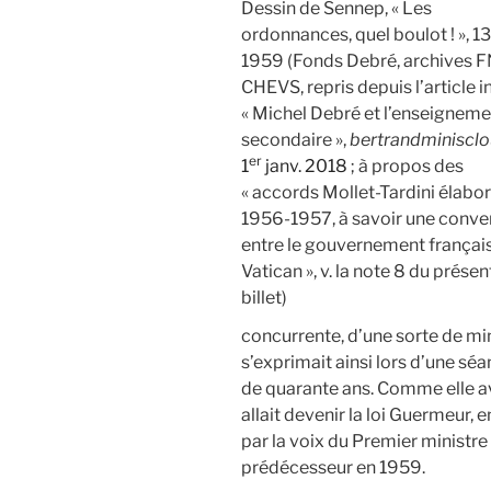
Dessin de Sennep, « Les
ordonnances, quel boulot ! », 13
1959 (Fonds Debré, archives 
CHEVS, repris depuis l’article in
« Michel Debré et l’enseigneme
secondaire »,
bertrandminiscl
er
1
janv. 2018
; à propos des
« accords Mollet-Tardini élabo
1956-1957, à savoir une conve
entre le gouvernement français
Vatican », v. la note 8 du présen
billet)
concurrente, d’une sorte de mi
s’exprimait ainsi lors d’une séa
de quarante ans. Comme elle ava
allait devenir la loi Guermeur, 
par la voix du Premier ministre
prédécesseur en 1959.