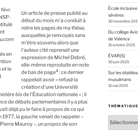
École inclusive
 févr.
Un article de presse publié au
sévères
FNSP-
début du mois m’a conduit à
30 novembre 202
titulé
relire les pages de ma thèse,
nt
Du collège Avi
auxquelles je renvoyais sans
de Valence
ou.com
m’être souvenu alors que
31 octobre 2025
l’auteur cité reprenait une
rés en
ÉVAR(S)
expression de Michel Debré,
ntion
30 juin 2025
elle-même reproduite en note
 et le
4
de bas de page
: ce dernier
Sur les établiss
t
rappelait avoir « refusé la
musulmans
31 mai 2025
création d’une Université
nistère
bis
de l’Éducation nationale » ; il
nce de débats parlementaires il y a plus
THÉMATIQU
it déjà pu le faire à propos de ce qui
en 1977, la gauche venait de rappeler –
Thématiques
 Pierre Mauroy –, un propos de son