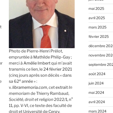
mai 2025
avril 2025
t
mars 2025
février 2025
décembre 202
Photo de Pierre-Henri Prélot,
novembre 202
empruntée à Mathilde Philip-Gay ;
er
merci à
Amélie Imbert
qui m’avait
septembre 20
transmis ce lien, le
24 février 2021
août 2024
(cinq jours après son décès « dans
e
e
sa 62
année » :
juin 2024
v.
libramemoria.com
, cet
extrait
In
mai 2024
memoriam
de Thierry Rambaud,
Société, droit et religion
2022/1, n°
avril 2024
11, pp. V-VI, ce texte des faculté de
mars 2024
droit et Université de Cergy,