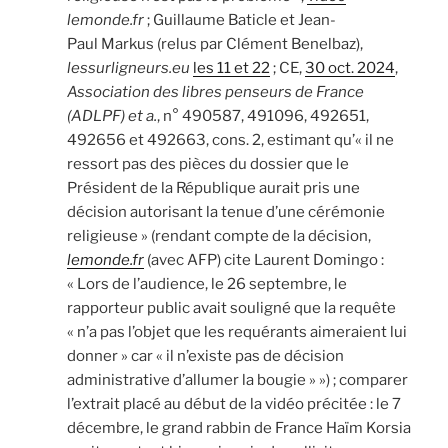
lemonde.fr
; Guillaume Baticle et Jean-
Paul Markus (relus par Clément Benelbaz),
lessurligneurs.eu
les 11 et 22
; CE,
30 oct. 2024
,
Association des libres penseurs de France
(ADLPF) et a.
, n° 490587, 491096, 492651,
492656 et 492663, cons. 2, estimant qu’« il ne
ressort pas des pièces du dossier que le
Président de la République aurait pris une
décision autorisant la tenue d’une cérémonie
religieuse » (rendant compte de la décision,
lemonde.fr
(avec AFP) cite Laurent Domingo :
« Lors de l’audience, le 26 septembre, le
rapporteur public avait souligné que la requête
« n’a pas l’objet que les requérants aimeraient lui
donner » car « il n’existe pas de décision
administrative d’allumer la bougie » ») ; comparer
l’extrait placé au début de la vidéo précitée : le 7
décembre, le grand rabbin de France Haïm Korsia