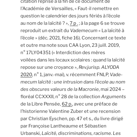
citation reprise à la fin de ce document de
l’Académie de Versailles, « Faut-il remettre en
question le calendrier des jours fériés à l’école
au nom de la laïcité ? »,
7 p .
; à la page 6 se trouve
reproduit un extrait du
Vademecum
« La laïcité à
l’école » (déc. 2021, fiche 16). Concernant ce texte
et outre ma note sous CAA Lyon, 23 juill. 2019,
n° 17LY04351 (« Interdiction des mères
voilées dans les locaux scolaires : quand la laïcité
repose sur une croyance »,
Rev.jurisp. ALYODA
2020
, n° 1, janv.-mai), v. récemment FNLP,
Vade-
mecum laïcité : une intrusion dans l’école au nom
des obscures valeurs de la Macronie
, mai 2024 –
floréal CCXXXII, n° 28 de la collection
Arguments
de la Libre Pensée,
62 p.
, avec une préface de
l’historienne Valentine Zuber et une recension
par Christian Eyschen, pp. 47 et s., du livre dirigé
par Françoise Lantheaume et Sébastien
Urbanski,
Laïcité, discriminations, racisme. Les