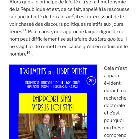
Alors que « le principe de laïcité (…) se fait métonymie
de la République et est, de ce fait, appelé à la rescousse
12
sur une infinité de terrains »
, il est intéressant de le
voir chassé des discours politiques relatifs aux jours
13
fériés
. Pour cause, une approche laïque digne de ce
nom peut difficilement se satisfaire du
statu quo
(qu’il
ne s’agit ici de remettre en cause qu’en en réduisant le
14
nombre
).
Cela m’est
apparu
évident
durant ma
recherche
doctorale
et c’est
pourquoi
ma thèse
comprend