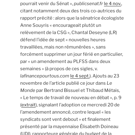
pourrait venir du Sénat »,
publicsenat.fr
le 4 nov.
,
citant notamment deux des trois co-autrices du
rapport précité : alors que la sénatrice écologiste
Anne Souyris « encourageait plutôt un
relèvement de la CSG », Chantal Deseyne (LR)
défend l’idée de sept « nouvelles heures
travaillées, mais non rémunérées », sans
forcément supprimer un jour férié en particulier,
par « un amendement au PLFSS dans deux
semaines » (à propos de ces sigles, v.
lafinancepourtous.com
le 4 sept.
). Ajouts au 23
novembre de l’article publié ce jour dans
Le
Monde
par Bertrand Bissuel et Thibaud Métais,
« Le temps de travail de nouveau en débat », p. 9
(
extrait
), signalant l’adoption ce mercredi 20 de
l’amendement annoncé, contre lequel « les
syndicats sont vent debout » et finalement
présenté par la mayennaise Élisabeth Doineau
(UDI), rapporteure générale du budget de la