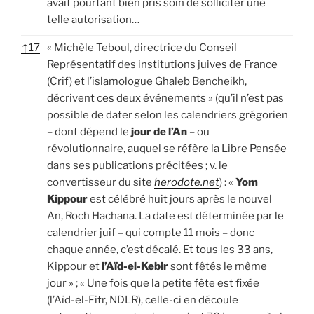
avait pourtant bien pris soin de solliciter une
telle autorisation…
↑
17
« Michèle Teboul, directrice du Conseil
Représentatif des institutions juives de France
(Crif) et l’islamologue Ghaleb Bencheikh,
décrivent ces deux événements » (qu’il n’est pas
possible de dater selon les calendriers grégorien
– dont dépend le
jour de l’An
– ou
révolutionnaire, auquel se réfère la Libre Pensée
dans ses publications précitées ; v. le
convertisseur du site
herodote.net
) : «
Yom
Kippour
est célébré huit jours après le nouvel
An, Roch Hachana. La date est déterminée par le
calendrier juif – qui compte 11 mois – donc
chaque année, c’est décalé. Et tous les 33 ans,
Kippour et
l’Aïd-el-Kebir
sont fêtés le même
jour » ; « Une fois que la petite fête est fixée
(l’Aïd-el-Fitr, NDLR), celle-ci en découle