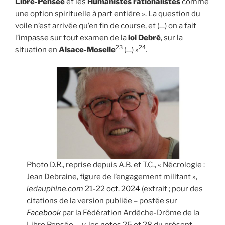
Libre-Pensée
et les
Humanistes rationalistes
comme
une option spirituelle à part entière ». La question du
voile n’est arrivée qu’en fin de course, et (…) on a fait
l’impasse sur tout examen de la
loi Debré
, sur la
23
24
situation en
Alsace-Moselle
(…) »
.
Photo D.R., reprise depuis A.B. et T.C., « Nécrologie :
Jean Debraine, figure de l’engagement militant »,
ledauphine.com
21-22 oct. 2024
(extrait ; pour des
citations de la version publiée – postée sur
Facebook
par la Fédération Ardèche-Drôme de la