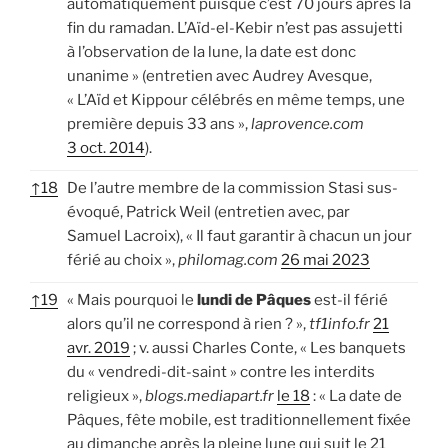
automatiquement puisque c’est 70 jours après la
fin du ramadan. L’Aïd-el-Kebir n’est pas assujetti
à l’observation de la lune, la date est donc
unanime » (entretien avec Audrey Avesque,
« L’Aïd et Kippour célébrés en même temps, une
première depuis 33 ans »,
laprovence.com
3 oct. 2014
).
↑
18
De l’autre membre de la commission Stasi sus-
évoqué, Patrick Weil (entretien avec, par
Samuel Lacroix), « Il faut garantir à chacun un jour
férié au choix »,
philomag.com
26 mai 2023
↑
19
« Mais pourquoi le
lundi de Pâques
est-il férié
alors qu’il ne correspond à rien ? »,
tf1info.fr
21
avr. 2019
; v. aussi Charles Conte, « Les banquets
du « vendredi-dit-saint » contre les interdits
religieux »,
blogs.mediapart.fr
le 18
: « La date de
Pâques, fête mobile, est traditionnellement fixée
au dimanche après la pleine lune qui suit le 21