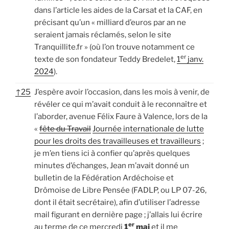
dans l’article les aides de la Carsat et la CAF, en
précisant qu’un « milliard d’euros par an ne
seraient jamais réclamés, selon le site
Tranquillite.fr » (où l’on trouve notamment ce
er
texte de son fondateur Teddy Bredelet,
1
janv.
2024
).
↑
25
J’espère avoir l’occasion, dans les mois à venir, de
révéler ce qui m’avait conduit à le reconnaître et
l’aborder, avenue Félix Faure à Valence, lors de la
«
fête du Travail
Journée internationale de lutte
pour les droits des travailleuses et travailleurs
;
je m’en tiens ici à confier qu’après quelques
minutes d’échanges, Jean m’avait donné un
bulletin de la Fédération Ardéchoise et
Drômoise de Libre Pensée (FADLP, ou LP 07-26,
dont il était secrétaire), afin d’utiliser l’adresse
mail figurant en dernière page ; j’allais lui écrire
er
au terme de ce mercredi
1
mai
et il me