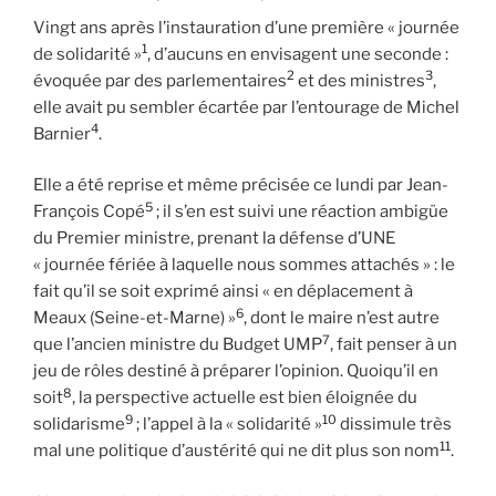
Vingt ans après l’instauration d’une première « journée
1
de solidarité »
, d’aucuns en envisagent une seconde :
2
3
évoquée par des parlementaires
et des ministres
,
elle avait pu sembler écartée par l’entourage de Michel
4
Barnier
.
Elle a été reprise et même précisée ce lundi par Jean-
5
François Copé
; il s’en est suivi une réaction ambigüe
du Premier ministre, prenant la défense d’UNE
« journée fériée à laquelle nous sommes attachés » : le
fait qu’il se soit exprimé ainsi « en déplacement à
6
Meaux (Seine-et-Marne) »
, dont le maire n’est autre
7
que l’ancien ministre du Budget UMP
, fait penser à un
jeu de rôles destiné à préparer l’opinion. Quoiqu’il en
8
soit
, la perspective actuelle est bien éloignée du
9
10
solidarisme
; l’appel à la « solidarité »
dissimule très
11
mal une politique d’austérité qui ne dit plus son nom
.