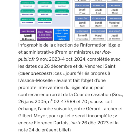
Infographie de la direction de l’information légale
et administrative (Premier ministre),
service-
public.fr
9 nov. 2023-4 oct. 2024, complétée avec
les dates du 26 décembre et du Vendredi Saint
(
calendrier.best
) ; ces « jours fériés propres à
l’Alsace-Moselle » avaient fait l’objet d’une
prompte intervention du
législateur
, pour
contrecarrer un arrêt de la Cour de cassation (Soc.,
26 janv. 2005,
n° 02-47569 et 70
; v. aussi cet
échange
, l’année suivante, entre Gérard Larcher et
Gilbert Meyer, pour qui elle serait incomplète ; v.
encore Florence Dartois,
ina.fr
26 déc. 2023
et la
note 24 du présent billet)