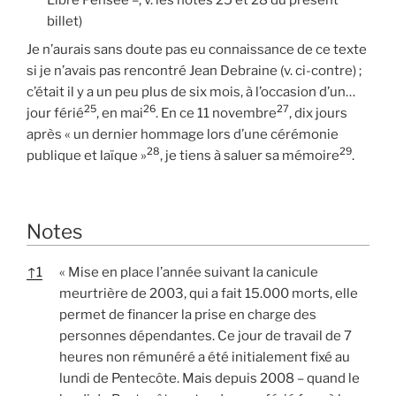
Libre Pensée –, v. les notes 25 et 28 du présent
billet)
Je n’aurais sans doute pas eu connaissance de ce texte
si je n’avais pas rencontré Jean Debraine (v. ci-contre) ;
c’était il y a un peu plus de six mois, à l’occasion d’un…
25
26
27
jour férié
, en mai
. En ce 11 novembre
, dix jours
après « un dernier hommage lors d’une cérémonie
28
29
publique et laïque »
, je tiens à saluer sa mémoire
.
Notes
↑
1
« Mise en place l’année suivant la canicule
meurtrière de 2003, qui a fait 15.000 morts, elle
permet de financer la prise en charge des
personnes dépendantes. Ce jour de travail de 7
heures non rémunéré a été initialement fixé au
lundi de Pentecôte. Mais depuis 2008 – quand le