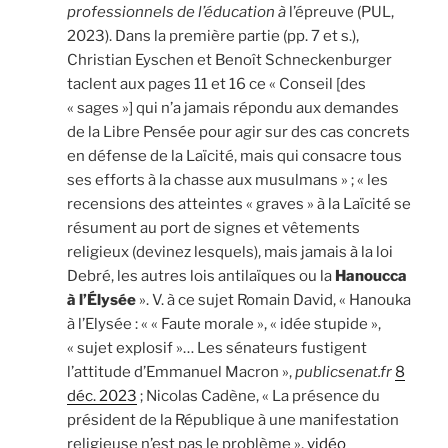
professionnels de l’éducation à
l’épreuve (PUL,
2023). Dans la première partie (pp. 7 et s.),
Christian Eyschen et Benoît Schneckenburger
taclent aux pages 11 et 16 ce « Conseil [des
« sages »] qui n’a jamais répondu aux demandes
de la Libre Pensée pour agir sur des cas concrets
en défense de la Laïcité, mais qui consacre tous
ses efforts à la chasse aux musulmans » ; « les
recensions des atteintes « graves » à la Laïcité se
résument au port de signes et vêtements
religieux (devinez lesquels), mais jamais à la loi
Debré, les autres lois antilaïques ou la
Hanoucca
à l’Élysée
». V. à ce sujet Romain David, « Hanouka
à l’Elysée : « « Faute morale », « idée stupide »,
« sujet explosif »… Les sénateurs fustigent
l’attitude d’Emmanuel Macron »,
publicsenat.fr
8
déc. 2023
; Nicolas Cadène, « La présence du
président de la République à une manifestation
religieuse n’est pas le problème »,
vidéo