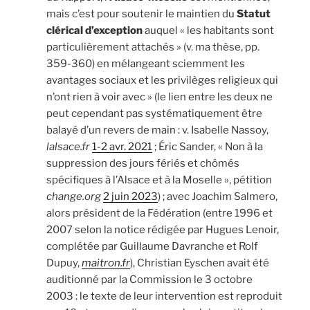
mais c’est pour soutenir le maintien du
Statut
clérical d’exception
auquel « les habitants sont
particulièrement attachés » (v. ma thèse, pp.
359-360) en mélangeant sciemment les
avantages sociaux et les privilèges religieux qui
n’ont rien à voir avec » (le lien entre les deux ne
peut cependant pas systématiquement être
balayé d’un revers de main : v. Isabelle Nassoy,
lalsace.fr
1-2 avr. 2021
; Éric Sander, « Non à la
suppression des jours fériés et chômés
spécifiques à l’Alsace et à la Moselle », pétition
change.org
2 juin 2023
) ; avec Joachim Salmero,
alors président de la Fédération (entre 1996 et
2007 selon la notice rédigée par Hugues Lenoir,
complétée par Guillaume Davranche et Rolf
Dupuy,
maitron.fr
), Christian Eyschen avait été
auditionné par la Commission le 3 octobre
2003 : le texte de leur intervention est reproduit