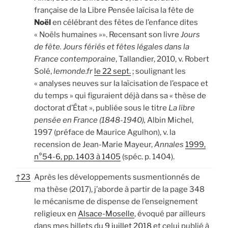
française de la Libre Pensée laïcisa la fête de
Noël
en célébrant des fêtes de l’enfance dites
« Noëls humaines »». Recensant son livre
Jours
de fête. Jours fériés et fêtes légales dans la
France contemporaine
, Tallandier, 2010, v. Robert
Solé,
lemonde.fr
le 22 sept.
; soulignant les
« analyses neuves sur la laïcisation de l’espace et
du temps » qui figuraient déjà dans sa « thèse de
doctorat d’État », publiée sous le titre
La libre
pensée en France (1848-1940),
Albin Michel,
1997 (préface de Maurice Agulhon), v. la
recension de Jean-Marie Mayeur,
Annales
1999,
n°54-6, pp. 1403 à 1405
(spéc. p. 1404).
↑
23
Après les développements susmentionnés de
ma thèse (2017), j’aborde à partir de la page 348
le mécanisme de dispense de l’enseignement
religieux en
Alsace-Moselle
, évoqué par ailleurs
dans mes billets du
9 juillet 2018
et celui publié à