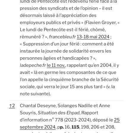
lundi de Pentecôte est redevenu férié face à la
pression des syndicats et de l’opinion – il est
désormais laissé à l’appréciation des
employeurs publics et privés » (Flavien Groyer, «
Le lundi de Pentecôte est-il férié, chômé,
rémunéré ? »,
francebleu.fr
13-18 mai 2024
;
« Suppression d’un jour férié : comment a été
instaurée la journée de solidarité envers les
personnes âgées et handicapées ? »,
ladepeche.fr
le 11 nov.
, rappelant qu’en 2004, il y
avait « là en germe les composantes de ce que
l’on appelle la cinquième branche de la Sécurité
sociale, qui verra le jour 15 ans plus tard » (v. la
note suivante).
↑
2
Chantal Deseyne, Solanges Nadille et Anne
Souyris,
Situation des Ehpad
, Rapport
d’information n° 778 (2023-2024), déposé le
25
septembre 2024
, p
p.
16,
115
, 198, 206 et 208,