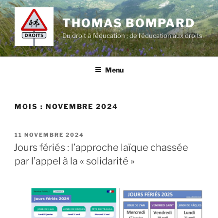
Aller
au
THOMAS BOMPARD
contenu
Du droit à l’éducation ; de l'éducation aux droits
principal
Menu
MOIS :
NOVEMBRE 2024
PUBLIÉ
11 NOVEMBRE 2024
LE
Jours fériés : l’approche laïque chassée
par l’appel à la « solidarité »