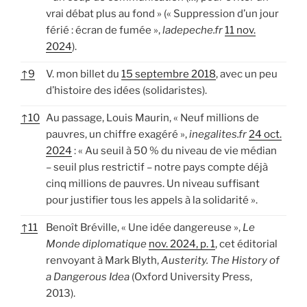
vrai débat plus au fond » (« Suppression d’un jour
férié : écran de fumée »,
ladepeche.fr
11 nov.
2024
).
↑
9
V. mon billet du
15 septembre 2018
, avec un peu
d’histoire des idées (solidaristes).
↑
10
Au passage, Louis Maurin, « Neuf millions de
pauvres, un chiffre exagéré »,
inegalites.fr
24 oct.
2024
: « Au seuil à 50 % du niveau de vie médian
– seuil plus restrictif – notre pays compte déjà
cinq millions de pauvres. Un niveau suffisant
pour justifier tous les appels à la solidarité ».
↑
11
Benoît Bréville, « Une idée dangereuse »,
Le
Monde diplomatique
nov. 2024, p. 1
, cet éditorial
renvoyant à Mark Blyth,
Austerity. The History of
a Dangerous Idea
(Oxford University Press,
2013).