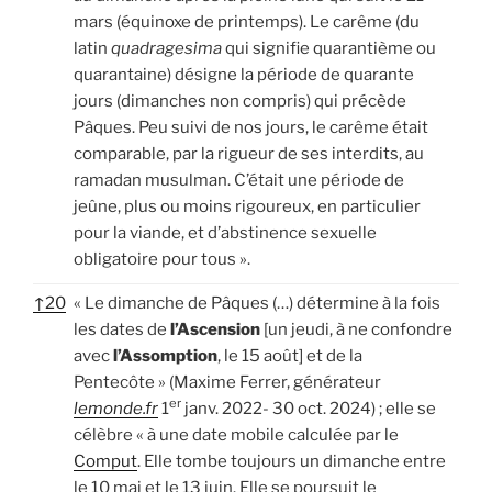
mars (équinoxe de printemps). Le carême (du
latin
quadragesima
qui signifie quarantième ou
quarantaine) désigne la période de quarante
jours (dimanches non compris) qui précède
Pâques. Peu suivi de nos jours, le carême était
comparable, par la rigueur de ses interdits, au
ramadan musulman. C’était une période de
jeûne, plus ou moins rigoureux, en particulier
pour la viande, et d’abstinence sexuelle
obligatoire pour tous ».
↑
20
« Le dimanche de Pâques (…) détermine à la fois
les dates de
l’Ascension
[un jeudi, à ne confondre
avec
l’Assomption
, le 15 août] et de la
Pentecôte » (Maxime Ferrer, générateur
er
lemonde.fr
1
janv. 2022- 30 oct. 2024) ; elle se
célèbre « à une date mobile calculée par le
Comput
. Elle tombe toujours un dimanche entre
le 10 mai et le 13 juin. Elle se poursuit le