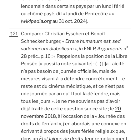
lendemain dans certains pays par un lundi férié
ou chômé payé, dit « lundi de Pentecôte » »
(
wikipedia.org
au 31 oct. 2024).
↑
21
Comparer Christian Eyschen et Benoît
Schneckenburger, «
Errare humanum est, sed
vademecum diabolicum
»,
in
FNLP,
Arguments
n°
28 préc., p. 16 : « Rappelons la position de la Libre
Pensée [v. aussi la note suivante] : (…) [l]a Laïcité
n’a pas besoin de journée officielle, mais de
mesures visant à la défendre concrètement. Le
reste est du cinéma médiatique, et ce n’est pas
une journée par an qu’il faut la défendre, mais
tous les jours ». Je ne me souviens pas d’avoir
déjà traité de cette question sur ce site ; le
20
novembre 2018
, à l’occasion de la « Journée des
droits de l’enfant », j’en abordais une connexe en
écrivant à propos des jours fériés religieux que,
dans un
État laïque
de droits
, leur remplacement