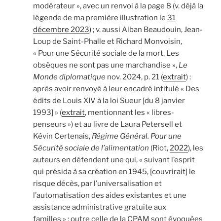
modérateur », avec un renvoi à la page 8 (v. déjà la
légende de ma première illustration le
31
décembre 2023
) ; v. aussi Alban Beaudouin, Jean-
Loup de Saint-Phalle et Richard Monvoisin,
« Pour une Sécurité sociale de la mort. Les
obsèques ne sont pas une marchandise »,
Le
Monde diplomatique
nov. 2024, p. 21 (
extrait
) :
après avoir renvoyé à leur encadré intitulé « Des
édits de Louis XIV à la loi Sueur [du 8 janvier
1993] » (
extrait
, mentionnant les « libres-
penseurs ») et au livre de Laura Petersell et
Kévin Certenais,
Régime Général. Pour une
Sécurité sociale de l’alimentation
(Riot,
2022
), les
auteurs en défendent une qui, « suivant l’esprit
qui présida à sa création en 1945, [couvrirait] le
risque décès, par l’universalisation et
l’automatisation des aides existantes et une
assistance administrative gratuite aux
familles » ; outre celle de la CPAM sont évoquées