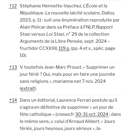
↑
12
Stéphanie Hennette-Vauchez,
L’École et la
République. La nouvelle laïcité scolaire
, Dalloz,
2023, p. 11 : suit une énumération reproduite par
Alain Policar dans sa Préface à FNLP,
Rapport
Stasi versus Loi Stasi
, n° 29 de la collection
Arguments
de la Libre Pensée, sept. 2024 –
fructidor CCXXXII,
119 p.
(pp. 4 et s., spéc. page
10).
↑
13
V. toutefois Jean-Marc Proust, « Supprimer un
jour férié ? Oui, mais pour en faire une journée
sans religions »,
marianne.net
7 nov. 2024
(
extrait
).
↑
14
Dans un éditorial, Laurence Ferrari postule qu’il
s’agira en définitive de supprimer « un jour de
fête catholique » (
cnews.fr
30-31 oct. 2024
; dans
le même sens, v. celui d’Arnaud Alibert, « Jours
fériés, jours heureux, jours sérieux »,
la-