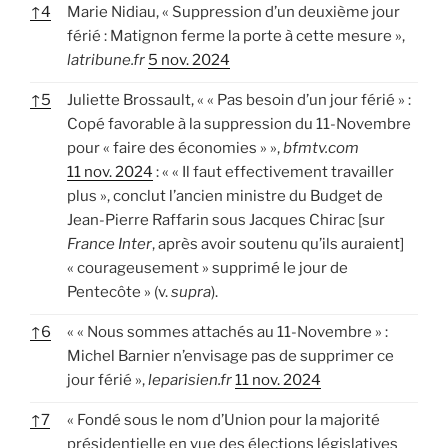
↑
4
Marie Nidiau, « Suppression d’un deuxième jour
férié : Matignon ferme la porte à cette mesure »,
latribune.fr
5 nov. 2024
↑
5
Juliette Brossault, « « Pas besoin d’un jour férié » :
Copé favorable à la suppression du 11-Novembre
pour « faire des économies » »,
bfmtv.com
11 nov. 2024
: « « Il faut effectivement travailler
plus », conclut l’ancien ministre du Budget de
Jean-Pierre Raffarin sous Jacques Chirac [sur
France Inter
, après avoir soutenu qu’ils auraient]
« courageusement » supprimé le jour de
Pentecôte » (v.
supra
).
↑
6
« « Nous sommes attachés au 11-Novembre » :
Michel Barnier n’envisage pas de supprimer ce
jour férié »,
leparisien.fr
11 nov. 2024
↑
7
« Fondé sous le nom d’Union pour la majorité
présidentielle en vue des élections législatives