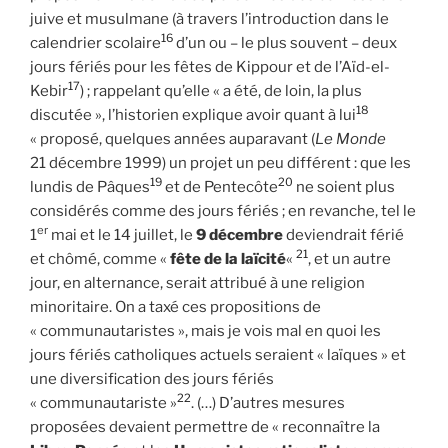
juive et musulmane (à travers l’introduction dans le
16
calendrier scolaire
d’un ou – le plus souvent – deux
jours fériés pour les fêtes de Kippour et de l’Aïd-el-
17
Kebir
) ; rappelant qu’elle « a été, de loin, la plus
18
discutée », l’historien explique avoir quant à lui
« proposé, quelques années auparavant (
Le Monde
21 décembre 1999) un projet un peu différent : que les
19
20
lundis de Pâques
et de Pentecôte
ne soient plus
considérés comme des jours fériés ; en revanche, tel le
er
1
mai et le 14 juillet, le
9 décembre
deviendrait férié
21
et chômé, comme «
fête de la laïcité
«
, et un autre
jour, en alternance, serait attribué à une religion
minoritaire. On a taxé ces propositions de
« communautaristes », mais je vois mal en quoi les
jours fériés catholiques actuels seraient « laïques » et
une diversification des jours fériés
22
« communautariste »
. (…) D’autres mesures
proposées devaient permettre de « reconnaître la