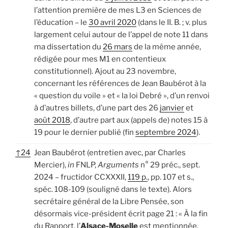
l’attention première de mes L3 en Sciences de
l’éducation – le
30 avril 2020
(dans le II. B. ; v. plus
largement celui autour de l’appel de note 11 dans
ma dissertation du
26 mars
de la même année,
rédigée pour mes M1 en contentieux
constitutionnel). Ajout au 23 novembre,
concernant les références de Jean Baubérot à la
« question du voile » et « la loi Debré », d’un renvoi
à d’autres billets, d’une part des 26
janvier
et
août 2018
, d’autre part aux (appels de) notes 15 à
19 pour le dernier publié (fin
septembre 2024
).
↑
24
Jean Baubérot (entretien avec, par Charles
Mercier),
in
FNLP,
Arguments
n° 29 préc., sept.
2024 – fructidor CCXXXII,
119 p.
, pp. 107 et s.,
spéc. 108-109 (souligné dans le texte). Alors
secrétaire général de la Libre Pensée, son
désormais vice-président écrit page 21 : « À la fin
du Rapport, l’
Alsace-Moselle
est mentionnée,