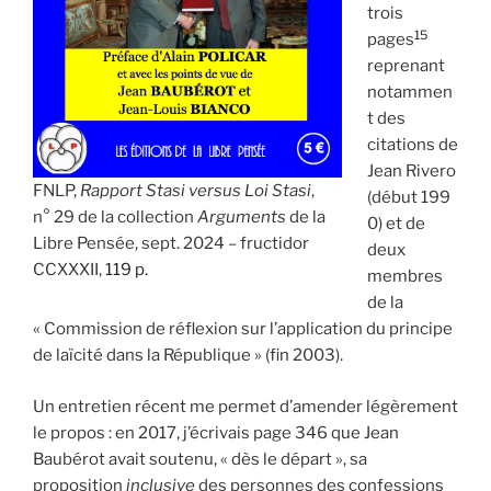
trois
15
pages
reprenant
notammen
t des
citations de
Jean Rivero
FNLP,
Rapport Stasi versus Loi Stasi
,
(début 199
n° 29 de la collection
Arguments
de la
0) et de
Libre Pensée, sept. 2024 – fructidor
deux
CCXXXII,
119 p.
membres
de la
« Commission de réflexion sur l’application du principe
de laïcité dans la République » (fin 2003).
Un entretien récent me permet d’amender légèrement
le propos : en 2017, j’écrivais page 346 que Jean
Baubérot avait soutenu, « dès le départ », sa
proposition
inclusive
des personnes des confessions