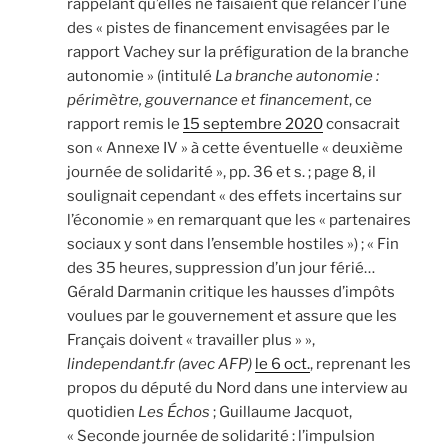
rappelant qu’elles ne faisaient que relancer l’une
des « pistes de financement envisagées par le
rapport Vachey sur la préfiguration de la branche
autonomie » (intitulé
La branche autonomie :
périmètre, gouvernance et financement
, ce
rapport remis le
15 septembre 2020
consacrait
son « Annexe IV » à cette éventuelle « deuxième
journée de solidarité », pp. 36 et s. ; page 8, il
soulignait cependant « des effets incertains sur
l’économie » en remarquant que les « partenaires
sociaux y sont dans l’ensemble hostiles ») ; « Fin
des 35 heures, suppression d’un jour férié…
Gérald Darmanin critique les hausses d’impôts
voulues par le gouvernement et assure que les
Français doivent « travailler plus » »,
lindependant.fr (avec AFP)
le 6 oct.
, reprenant les
propos du député du Nord dans une interview au
quotidien
Les Échos
; Guillaume Jacquot,
« Seconde journée de solidarité : l’impulsion