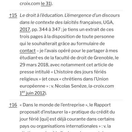
croix.com
le 31
).
↑
15
Le droit à l’éducation. L’émergence d’un discours
dans le contexte des laïcités françaises
, UGA,
2017
, pp. 344 à 347 ; je tiens un extrait de ces
trois pages à la disposition de toute personne
qui le souhaiterait grâce au formulaire de
contact
– je l’avais opéré pour le partager à mes
étudiant·es de la faculté de droit de Grenoble, le
29 mars 2018, avec notamment cet article de
presse intitulé « L’histoire des jours fériés
religieux » (et ceux « chrétiens dans l’Union
européenne » : v. Nicolas Senèze,
la-croix.com
er
1
juin 2012
).
↑
16
« Dans le monde de l’entreprise », le Rapport
proposait d’instaurer la « pratique du crédit du
jour férié [qui] est déjà courante dans certains
pays ou organisations internationales » : v. la