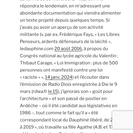
répondra le lendemain, en m’adressant une
abondante documentation qui viendra alimenter
un texte projeté depuis quelques temps. Si
j’avais pu avoir un aperçu de son activité
militante (v. par ex. Frédérique Fays, « Les Libres
Penseurs, ardents défenseurs de la laïcité »,
ledauphine.com
20 août 2016
, à propos du
Congrès national au lycée agricole du Valentin ;
Thibaut Carage, « Loi Immigration : plus de 500
personnes ont manifesté contre une loi
« raciste » »,
14 janv. 2024
) et l’écouter dans
l’émission de
Radio Diois
enregistrée à Die le 9
mars (
rdwa.fr
le 15
), j’ignorais son « goût pour
l’architecture » et son passé de postier en
Ardèche – où il été candidat aux législatives en
1986 –, tout comme le fait qu’il a « été
correspondant local du
Dauphiné libéré
, de 2015
à 2019 », où travaille sa fille Agathe (A.B. et T.C.,