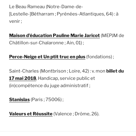
Le Beau Rameau (Notre-Dame-de-
[Lestelle-]Bétharram ; Pyrénées-Atlantiques, 64) : à
venir ;
Maison d’éducation Pauline Marie Jaricot
(MEPJM de
Châtillon-sur-Chalaronne ; Ain, 01) ;
Perce-Neige et Un ptit truc en plus
(fondations) ;
Saint-Charles (Montbrison ; Loire, 42) : v. mon
billet du
17 mai 2018
, Handicap, service public et
(in)compétence du juge administratif ;
Stanislas
(Paris ; 75006) ;
Valeurs et Réussite
(Valence ; Drôme, 26).