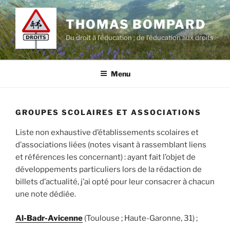
Aller
au
THOMAS BOMPARD
contenu
Du droit à l’éducation ; de l'éducation aux droits
principal
Menu
GROUPES SCOLAIRES ET ASSOCIATIONS
Liste non exhaustive d’établissements scolaires et
d’associations liées (notes visant à rassemblant liens
et références les concernant) : ayant fait l’objet de
développements particuliers lors de la rédaction de
billets d’actualité, j’ai opté pour leur consacrer à chacun
une note dédiée.
Al-Badr-Avicenne
(Toulouse ; Haute-Garonne, 31) ;