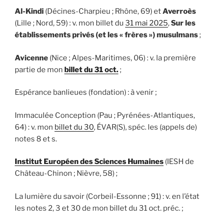
Al-Kindi
(Décines-Charpieu ; Rhône, 69) et
Averroès
(Lille ; Nord, 59) : v. mon billet du
31 mai 2025
,
Sur les
établissements privés (et les « frères ») musulmans
;
Avicenne
(Nice ; Alpes-Maritimes, 06) : v. la première
partie de mon
billet du 31 oct.
;
Espérance banlieues (fondation) : à venir ;
Immaculée Conception (Pau ; Pyrénées-Atlantiques,
64) : v. mon
billet du 30
, ÉVAR(S), spéc. les (appels de)
notes 8 et s.
Institut Européen des Sciences Humaines
(IESH de
Château-Chinon ; Nièvre, 58) ;
La lumière du savoir (Corbeil-Essonne ; 91) : v. en l’état
les notes 2, 3 et 30 de mon billet du 31 oct. préc. ;