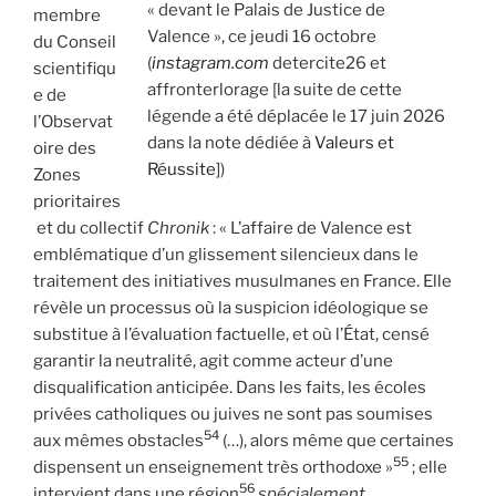
« devant le Palais de Justice de
membre
Valence », ce jeudi 16 octobre
du Conseil
(
instagram.com
detercite26 et
scientifiqu
affronterlorage [la suite de cette
e de
légende a été déplacée le 17 juin 2026
l’Observat
dans la note dédiée à
Valeurs et
oire des
Réussite
])
Zones
prioritaires
et du collectif
Chronik
: « L’affaire de Valence est
emblématique d’un glissement silencieux dans le
traitement des initiatives musulmanes en France. Elle
révèle un processus où la suspicion idéologique se
substitue à l’évaluation factuelle, et où l’État, censé
garantir la neutralité, agit comme acteur d’une
disqualification anticipée. Dans les faits, les écoles
privées catholiques ou juives ne sont pas soumises
54
aux mêmes obstacles
(…), alors même que certaines
55
dispensent un enseignement très orthodoxe »
; elle
56
intervient dans une région
spécialement