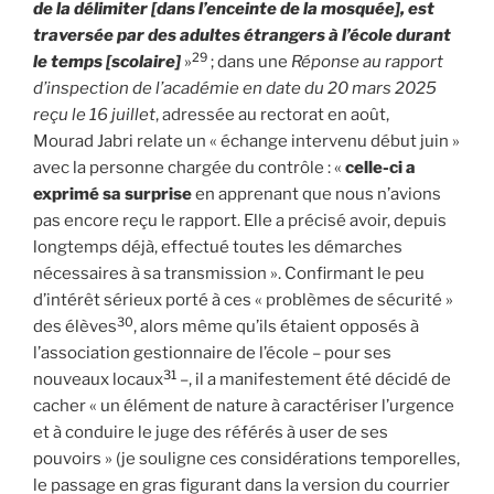
de la délimiter [dans l’enceinte de la mosquée], est
traversée par des adultes étrangers à l’école durant
29
le temps [scolaire]
»
; dans une
Réponse au rapport
d’inspection de l’académie en date du 20 mars 2025
reçu le 16 juillet
, adressée au rectorat en août,
Mourad Jabri relate un « échange intervenu début juin »
avec la personne chargée du contrôle : «
celle-ci a
exprimé sa surprise
en apprenant que nous n’avions
pas encore reçu le rapport. Elle a précisé avoir, depuis
longtemps déjà, effectué toutes les démarches
nécessaires à sa transmission ». Confirmant le peu
d’intérêt sérieux porté à ces « problèmes de sécurité »
30
des élèves
, alors même qu’ils étaient opposés à
l’association gestionnaire de l’école – pour ses
31
nouveaux locaux
–, il a manifestement été décidé de
cacher « un élément de nature à caractériser l’urgence
et à conduire le juge des référés à user de ses
pouvoirs » (je souligne ces considérations temporelles,
le passage en gras figurant dans la version du courrier