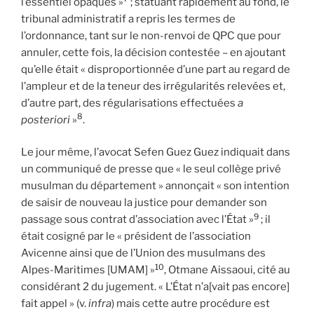
l’essentiel opaques »
; statuant rapidement au fond, le
tribunal administratif a repris les termes de
l’ordonnance, tant sur le non-renvoi de QPC que pour
annuler, cette fois, la décision contestée – en ajoutant
qu’elle était « disproportionnée d’une part au regard de
l’ampleur et de la teneur des irrégularités relevées et,
d’autre part, des régularisations effectuées
a
8
posteriori
»
.
Le jour même, l’avocat Sefen Guez Guez indiquait dans
un communiqué de presse que « le seul collège privé
musulman du département » annonçait « son intention
de saisir de nouveau la justice pour demander son
9
passage sous contrat d’association avec l’État »
; il
était cosigné par le « président de l’association
Avicenne ainsi que de l’Union des musulmans des
10
Alpes-Maritimes [UMAM] »
, Otmane Aissaoui, cité au
considérant 2 du jugement. « L’État n’a[vait pas encore]
fait appel » (v.
infra
) mais cette autre procédure est