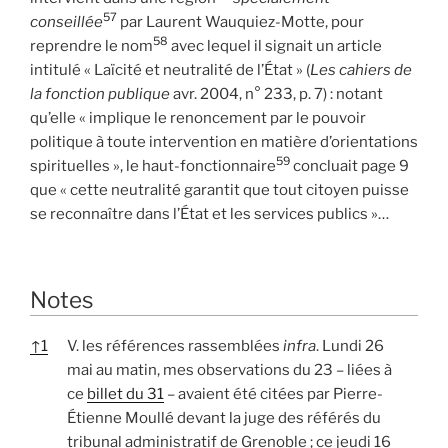
57
conseillée
par Laurent Wauquiez-Motte, pour
58
reprendre le nom
avec lequel il signait un article
intitulé « Laïcité et neutralité de l’État » (
Les cahiers de
la fonction publique
avr. 2004, n° 233, p. 7) : notant
qu’elle « implique le renoncement par le pouvoir
politique à toute intervention en matière d’orientations
59
spirituelles », le haut-fonctionnaire
concluait page 9
que « cette neutralité garantit que tout citoyen puisse
se reconnaître dans l’État et les services publics »…
Notes
↑
1
V. les références rassemblées
infra
. Lundi 26
mai au matin, mes observations du 23 – liées à
ce
billet du 31
– avaient été citées par Pierre-
Étienne Moullé devant la juge des référés du
tribunal administratif de Grenoble ; ce jeudi 16