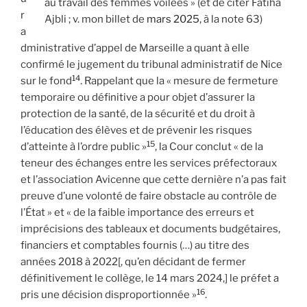
au travail des femmes voilées » (et de citer Fatiha
r
Ajbli ; v. mon billet de
mars 2025
, à la note 63)
a
dministrative d’appel de Marseille a quant à elle
confirmé le jugement du tribunal administratif de Nice
14
sur le fond
. Rappelant que la « mesure de fermeture
temporaire ou définitive a pour objet d’assurer la
protection de la santé, de la sécurité et du droit à
l’éducation des élèves et de prévenir les risques
15
d’atteinte à l’ordre public »
, la Cour conclut « de la
teneur des échanges entre les services préfectoraux
et l’association Avicenne que cette dernière n’a pas fait
preuve d’une volonté de faire obstacle au contrôle de
l’État » et « de la faible importance des erreurs et
imprécisions des tableaux et documents budgétaires,
financiers et comptables fournis (…) au titre des
années 2018 à 2022[, qu’en décidant de fermer
définitivement le collège, le 14 mars 2024,] le préfet a
16
pris une décision disproportionnée »
.