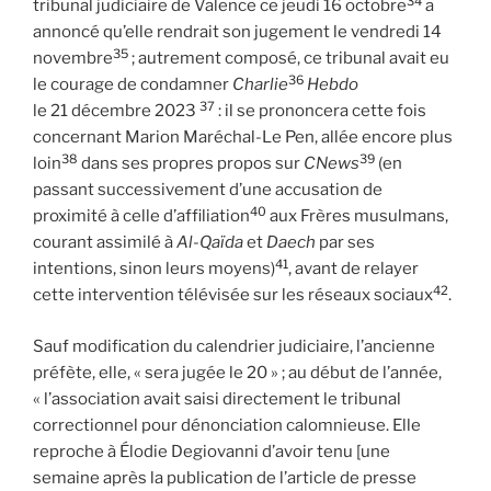
34
tribunal judiciaire de Valence ce jeudi 16 octobre
a
annoncé qu’elle rendrait son jugement le vendredi 14
35
novembre
; autrement composé, ce tribunal avait eu
36
le courage de condamner
Charlie
Hebdo
37
le 21 décembre 2023
: il se prononcera cette fois
concernant Marion Maréchal-Le Pen, allée encore plus
38
39
loin
dans ses propres propos sur
CNews
(en
passant successivement d’une accusation de
40
proximité à celle d’affiliation
aux Frères musulmans,
courant assimilé à
Al-Qaïda
et
Daech
par ses
41
intentions, sinon leurs moyens)
, avant de relayer
42
cette intervention télévisée sur les réseaux sociaux
.
Sauf modification du calendrier judiciaire, l’ancienne
préfète, elle, « sera jugée le 20 » ; au début de l’année,
« l’association avait saisi directement le tribunal
correctionnel pour dénonciation calomnieuse. Elle
reproche à Élodie Degiovanni d’avoir tenu [une
semaine après la publication de l’article de presse