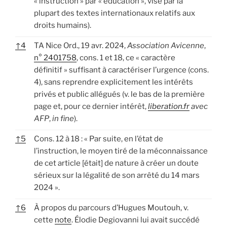
« instruction » par « éducation », visé par la
plupart des textes internationaux relatifs aux
droits humains).
↑
4
TA Nice Ord., 19 avr. 2024,
Association Avicenne
,
n° 2401758
, cons. 1 et 18, ce « caractère
définitif » suffisant à caractériser l’urgence (cons.
4), sans reprendre explicitement les intérêts
privés et public allégués (v. le bas de la première
page et, pour ce dernier intérêt,
liberation.fr
avec
AFP
,
in fine
).
↑
5
Cons. 12 à 18 : « Par suite, en l’état de
l’instruction, le moyen tiré de la méconnaissance
de cet article [était] de nature à créer un doute
sérieux sur la légalité de son arrêté du 14 mars
2024 ».
↑
6
À propos du parcours d’Hugues Moutouh, v.
cette
note
. Élodie Degiovanni lui avait succédé