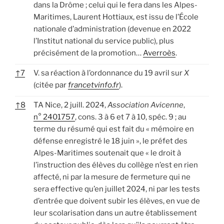
dans la Drôme ; celui qui le fera dans les Alpes-
Maritimes, Laurent Hottiaux, est issu de l’École
nationale d’administration (devenue en 2022
l’Institut national du service public), plus
précisément de la promotion…
Averroès
.
↑
7
V. sa réaction à l’ordonnance du 19 avril sur
X
(citée par
francetvinfo.fr
).
↑
8
TA Nice, 2 juill. 2024,
Association Avicenne
,
n° 2401757
, cons. 3 à 6 et 7 à 10, spéc. 9 ; au
terme du résumé qui est fait du « mémoire en
défense enregistré le 18 juin », le préfet des
Alpes-Maritimes soutenait que « le droit à
l’instruction des élèves du collège n’est en rien
affecté, ni par la mesure de fermeture qui ne
sera effective qu’en juillet 2024, ni par les tests
d’entrée que doivent subir les élèves, en vue de
leur scolarisation dans un autre établissement