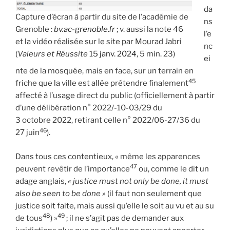
da
Capture d’écran à partir du site de l’académie de
ns
Grenoble :
bv.ac-grenoble.fr
; v. aussi la note 46
l’e
et la vidéo réalisée sur le site par Mourad Jabri
nc
(
Valeurs et Réussite
15 janv. 2024
, 5 min. 23)
ei
nte de la mosquée, mais en face, sur un terrain en
45
friche que la ville est allée prétendre finalement
affecté à l’usage direct du public (officiellement à partir
d’une délibération n° 2022/-10-03/29 du
3 octobre 2022, retirant celle n° 2022/06-27/36 du
46
27 juin
).
Dans tous ces contentieux, « même les apparences
47
peuvent revêtir de l’importance
ou, comme le dit un
adage anglais,
« justice must not only be done, it must
also be seen to be done »
(il faut non seulement que
justice soit faite, mais aussi qu’elle le soit au vu et au su
48
49
de tous
) »
; il ne s’agit pas de demander aux