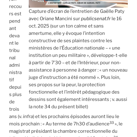
recou
Capture d’écran de l’entretien de Gaëlle Paty
rs est
avec Oriane Mancini sur
publicsenat.fr
le 16
pend
oct. 2025 (sur un ton calme et sans
ant
amertume, elle y évoque l’intention
deva
constructive de ses plaintes contre les
nt le
ministères de l’Éducation nationale – « une
tribu
institution un peu militaire », développe-t-elle
nal
à partir de 7’30 – et de l’Intérieur, pour non-
admi
assistance à personne à danger : « un nouveau
nistra
juge d’instruction a été nommé ». Plus loin,
tif
ses propos sur la peur, la protection
depui
fonctionnelle et l’intérêt pédagogique des
s plus
dessins sont également intéressants ; v. aussi
de
la note 34 du présent billet)
trois
ans (v.
infra
) et les prochains épisodes auront lieu le
33
mois prochain : « Au terme de 7h30 d’audience
», le
magistrat présidant la chambre correctionnelle du