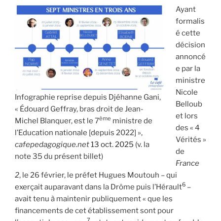
Ayant
formalis
é cette
décision
annoncé
e par la
ministre
Nicole
Infographie reprise depuis Djéhanne Gani,
Belloub
« Édouard Geffray, bras droit de Jean-
et lors
ème
Michel Blanquer, est le 7
ministre de
des « 4
l’Education nationale [depuis 2022] »,
Vérités »
cafepedagogique.net
13 oct. 2025
(v. la
de
note 35 du présent billet)
France
2
, le 26 février, le préfet Hugues Moutouh – qui
6
exerçait auparavant dans la Drôme puis l’Hérault
–
avait tenu à maintenir publiquement « que les
financements de cet établissement sont pour
7