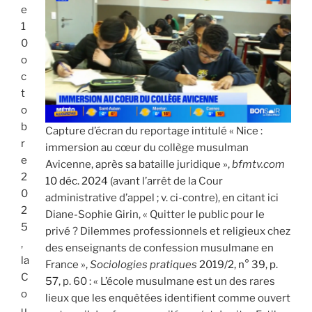
e
1
0
o
c
t
o
b
Capture d’écran du reportage intitulé « Nice :
r
immersion au cœur du collège musulman
e
Avicenne, après sa bataille juridique »,
bfmtv.com
2
10 déc. 2024
(avant l’arrêt de la Cour
0
administrative d’appel ; v. ci-contre), en citant ici
2
Diane-Sophie Girin, « Quitter le public pour le
5
privé ? Dilemmes professionnels et religieux chez
,
des enseignants de confession musulmane en
la
France »,
Sociologies pratiques
2019/2, n° 39, p.
C
57
, p. 60 : « L’école musulmane est un des rares
o
lieux que les enquêtées identifient comme ouvert
u