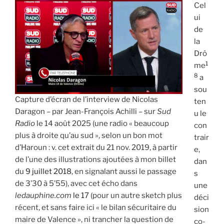
Cel
ui
de
la
Drô
1
me
8
a
sou
Capture d’écran de l’interview de Nicolas
ten
Daragon – par Jean-François Achilli – sur
Sud
u le
Radio
le 14 août 2025 (une radio « beaucoup
con
plus à droite qu’au sud », selon un bon mot
trair
d’Haroun : v. cet extrait du 21 nov. 2019, à partir
e,
de l’une des illustrations ajoutées à mon billet
dan
du
9 juillet 2018
, en signalant aussi le passage
s
de 3’30 à 5’55), avec cet écho dans
une
ledauphine.com
le 17
(pour un autre sketch plus
déci
récent, et sans faire ici « le bilan sécuritaire du
sion
maire de Valence », ni trancher la question de
co-