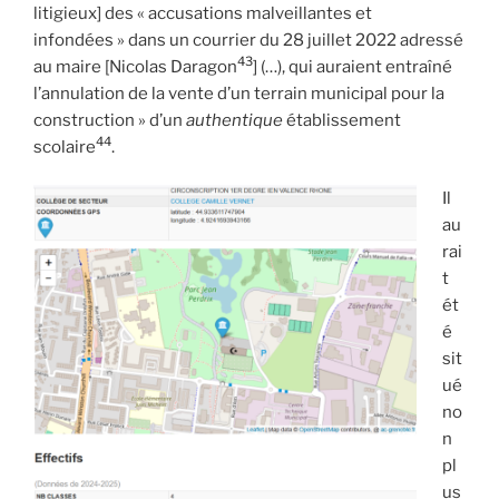
litigieux] des « accusations malveillantes et
infondées » dans un courrier du 28 juillet 2022 adressé
43
au maire [Nicolas Daragon
] (…), qui auraient entraîné
l’annulation de la vente d’un terrain municipal pour la
construction » d’un
authentique
établissement
44
scolaire
.
Il
au
rai
t
ét
é
sit
ué
no
n
pl
us