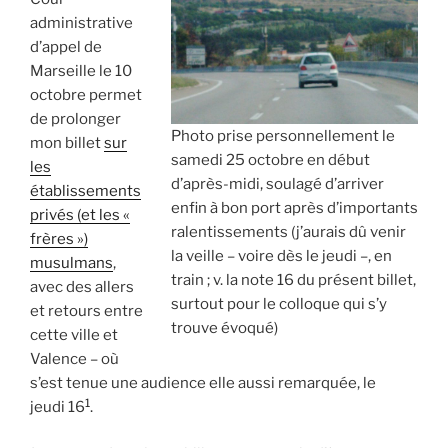
administrative
d’appel de
Marseille le 10
octobre permet
de prolonger
Photo prise personnellement le
mon billet
sur
samedi 25 octobre en début
les
d’après-midi, soulagé d’arriver
établissements
enfin à bon port après d’importants
privés (et les «
ralentissements (j’aurais dû venir
frères »)
la veille – voire dès le jeudi –, en
musulmans
,
train ; v. la note 16 du présent billet,
avec des allers
surtout pour le colloque qui s’y
et retours entre
trouve évoqué)
cette ville et
Valence – où
s’est tenue une audience elle aussi remarquée, le
1
jeudi 16
.