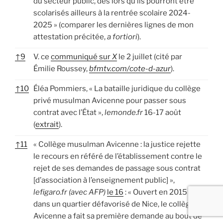
du secteur public, dès lors qu’ils pourront être
scolarisés ailleurs à la rentrée scolaire 2024-
2025 » (comparer les dernières lignes de mon
attestation précitée,
a fortiori
).
↑
9
V. ce
communiqué sur
X
le 2 juillet (cité par
Émilie Roussey,
bfmtv.com/cote-d-azur
).
↑
10
Éléa Pommiers, « La bataille juridique du collège
privé musulman Avicenne pour passer sous
contrat avec l’État »,
lemonde.fr
16-17 août
(
extrait
).
↑
11
« Collège musulman Avicenne : la justice rejette
le recours en référé de l’établissement contre le
rejet de ses demandes de passage sous contrat
[d’association à l’enseignement public] »,
lefigaro.fr (avec AFP)
le 16
: « Ouvert en 2015
dans un quartier défavorisé de Nice, le collège
Avicenne a fait sa première demande au bout de