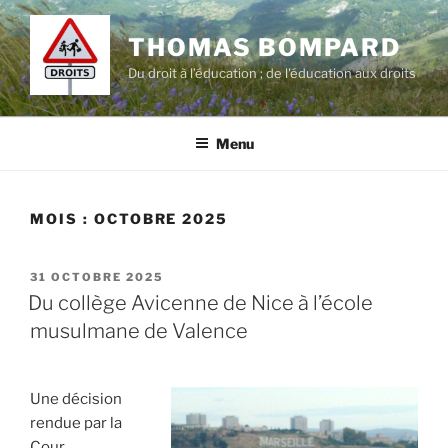
Aller
au
THOMAS BOMPARD
contenu
Du droit à l’éducation ; de l'éducation aux droits
principal
Menu
MOIS :
OCTOBRE 2025
PUBLIÉ
31 OCTOBRE 2025
LE
Du collège Avicenne de Nice à l’école
musulmane de Valence
Une décision
rendue par la
Cour