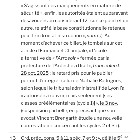
« S’agissant des manquements en matière de
sécurité », enfin, les autorités étaient auparavant
désavouées au considérant 12 ; sur ce point et un
autre, relatif à la base constitutionnelle retenue
pour le « droit à l’instruction », v.
infra
). Au
moment d’achever ce billet, je tombais sur cet
article d’Emmanuel Champale, « L’école
alternative de
« l’Arrosoir »
fermée par la
préfecture de l’Ardèche à Ucel »,
francebleu.fr
28 oct. 2025
; le retard pris pour le publier
permet d’intégrer celui de Nathalie Rodrigues,
selon lequel le tribunal administratif de Lyon l’a
« autorisée à rouvrir, mais seulement [ses
classes préélémentaires (cycle 1)] »,
le 3 nov.
(suspension partielle, en précisant que son
avocat Vincent Brengarth étudie une nouvelle
contestation « concernant les cycles 2 et 3 »).
ème
↑
3
Ord. préc., cons. 5 à 11, spéc. 7 et 9 ; v. déjà le 5