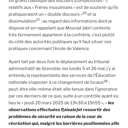
Un grand classique des discours (complotistes
)
relatifs aux « Frères musulmans » est de soutenir qu’ils
26
pratiqueraient un « double discours »
et la
27
dissimulation
; au regard des informations dont je
dispose et en rappelant que Mourad Jabri conteste
très fermement appartenir à la confrérie, c’est plutôt
du côté des autorités publiques qu’il faut situer ces
pratiques concernant l’école de Valence.
Ayant fait par deux fois le déplacement au tribunal
administratif de Grenoble, les lundis 5 et 26 mai, j’y ai
entendu la représentante des services de l’Éducation
28
nationale s’opposer à ce changement de locaux
:
peut-être elle-même était-elle tenue dans l’ignorance
par ces derniers de ce que, suite à un contrôle ayant eu
lieu le « jeudi 20 mars 2025 de 13h30 à 15h55 », «
les
observations effectuées f[aisaie]nt ressortir des
problèmes de sécurité en raison de la cour de
récréation qui, malgré les barrières positionnées afin