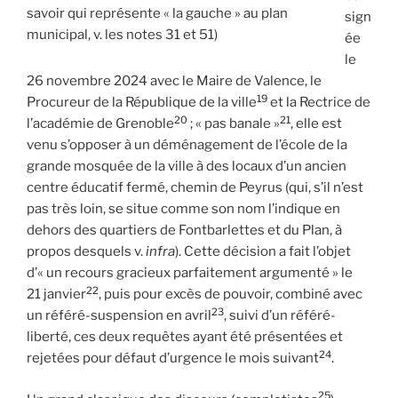
savoir qui représente « la gauche » au plan
sign
municipal, v. les notes 31 et 51)
ée
le
26 novembre 2024 avec le Maire de Valence, le
19
Procureur de la République de la ville
et la Rectrice de
20
21
l’académie de Grenoble
; « pas banale »
, elle est
venu s’opposer à un déménagement de l’école de la
grande mosquée de la ville à des locaux d’un ancien
centre éducatif fermé, chemin de Peyrus (qui, s’il n’est
pas très loin, se situe comme son nom l’indique en
dehors des quartiers de Fontbarlettes et du Plan, à
propos desquels v.
infra
). Cette décision a fait l’objet
d’« un recours gracieux parfaitement argumenté » le
22
21 janvier
, puis pour excès de pouvoir, combiné avec
23
un référé-suspension en avril
, suivi d’un référé-
liberté, ces deux requêtes ayant été présentées et
24
rejetées pour défaut d’urgence le mois suivant
.
25