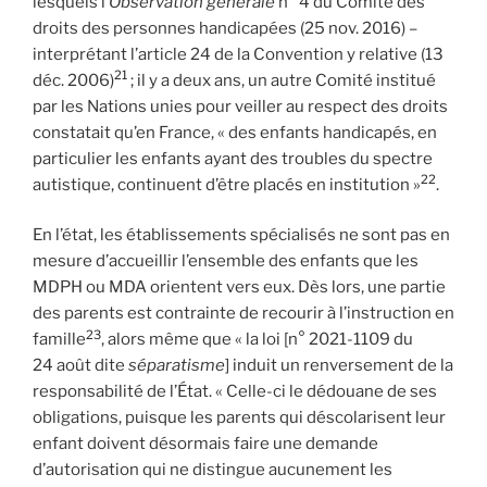
lesquels l’
Observation générale
n° 4 du Comité des
droits des personnes handicapées (25 nov. 2016) –
interprétant l’article 24 de la Convention y relative (13
21
déc. 2006)
; il y a deux ans, un autre Comité institué
par les Nations unies pour veiller au respect des droits
constatait qu’en France, « des enfants handicapés, en
particulier les enfants ayant des troubles du spectre
22
autistique, continuent d’être placés en institution »
.
En l’état, les établissements spécialisés ne sont pas en
mesure d’accueillir l’ensemble des enfants que les
MDPH ou MDA orientent vers eux. Dès lors, une partie
des parents est contrainte de recourir à l’instruction en
23
famille
, alors même que « la loi [n° 2021-1109 du
24 août dite
séparatisme
] induit un renversement de la
responsabilité de l’État. « Celle-ci le dédouane de ses
obligations, puisque les parents qui déscolarisent leur
enfant doivent désormais faire une demande
d’autorisation qui ne distingue aucunement les