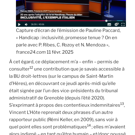
Capture d’écran de l’émission de Pauline Paccard,
« Handicap : inclusivité, promesse tenue ? On en
parle avec P. Ribes, C. Rozoy et N. Mendoza »,
france24.com
11 févr. 2025
À cet égard, ce déplacement m’a – enfin – permis de
12
consulter
une contribution que je savais accessible à
la BU droit-lettres (sur le campus de Saint-Martin
d’Hères), en découvrant ce jeudi après-midi qu’elle
était signée par l’un des vice-présidents du tribunal
administratif de Grenoble (depuis l’été 2020).
13
S’exprimant à propos des contentieux indemnitaires
,
Vincent L’Hôte reprenait deux phrases d’un autre
rapporteur public (Rémi Keller, en 2009), sans voir à
14
quel point elles sont problématiques
; elles m’avaient
alors indigné – en tant qu’être humain – et/donc poussé