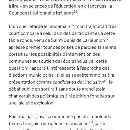
à lire – en sciences de l’éducation, en citant aussi la
15
Cour constitutionnelle italienne
.
16
Bien que retardé le lendemain
, mon trajet était très
court comparé à celui d’un des participant·es à cette
17
table ronde, venu de Saint-Denis de La Réunion
:
après le premier tour des prises de paroles, la sienne
portait sur les possibilités d’intervention des
communes au soutien de l’école inclusive ; cette
18
question
apparaît intéressante à l’approche des
élections municipales ; si elles se prêtent moins à la
19
présentation comme
candidat·es de l’inclusion
, le
débat public en sortirait sans doute grandi (cela
changerait des polémiques à répétition fondées sur
une laïcité d’exclusion).
Pour ma part, j’avais commencé par citer quelques
20
textes français, européens et onusiens
, parmi