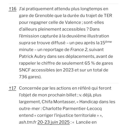
↑
16
J’ai pratiquement attendu plus longtemps en
gare de Grenoble que la durée du trajet de TER
pour regagner celle de Valence ; sont-elles
d’ailleurs pleinement accessibles ? Dans
l’émission capturée à la deuxième illustration
ème
supra
se trouve diffusé – un peu après la 15
minute – un reportage de
France 2
, suivant
Patrick Aubry dans ses déplacements, avant de
rappeler le chiffre de seulement 65 % de gares
SNCF accessibles (en 2023 et sur un total de
736 gares).
↑
17
Concernée par les actions en référé qui feront
l’objet de mon prochain billet ; v. déjà, plus
largement, Chifa Montasser, « Handicap dans les
outre-mer : Charlotte Parmentier-Lecocq
entend « corriger l’injustice territoriale » »,
ash.tm.fr
20-23 juin 2025
: « Lancée en