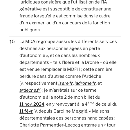
juridiques considère que l’utilisation de l’IA
générative est susceptible de constituer une
fraude lorsqu’elle est commise dans le cadre
d’un examen ou d’un concours de la fonction
publique ».
↑
5
La MDA regroupe aussi « les différents services
destinés aux personnes âgées en perte
d’autonomie », et ce dans les nombreux
départements – tels l’Isère et la Drôme – où elle
est venue remplacer la MDPH ; cette dernière
perdure dans d’autres comme l’Ardèche
(v. respectivement
isere.fr
,
ladrome.fr
, et
ardeche.fr
) ; je m’arrêtais sur ce terme
d’autonomie à la note 2 de mon billet du
ème
11 nov. 2024
, en y renvoyant à la 4
de celui du
11 févr.
V. depuis Caroline Megglé, « Maisons
départementales des personnes handicapées :
Charlotte Parmentier-Lecocq entame un « tour