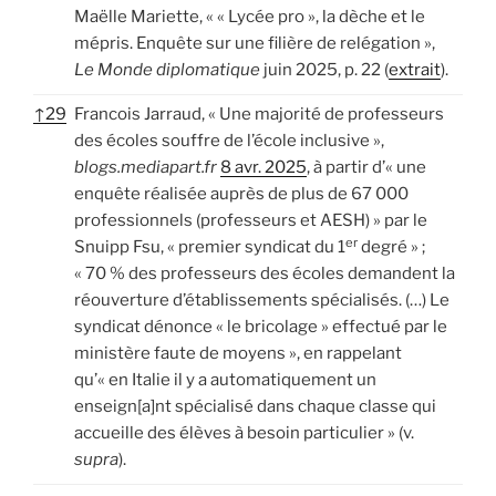
Maëlle Mariette, « « Lycée pro », la dèche et le
mépris. Enquête sur une filière de relégation »,
Le Monde diplomatique
juin 2025, p. 22 (
extrait
).
↑
29
Francois Jarraud, « Une majorité de professeurs
des écoles souffre de l’école inclusive »,
blogs.mediapart.fr
8 avr. 2025
, à partir d’« une
enquête réalisée auprès de plus de 67 000
professionnels (professeurs et AESH) » par le
er
Snuipp Fsu, « premier syndicat du 1
degré » ;
« 70 % des professeurs des écoles demandent la
réouverture d’établissements spécialisés. (…) Le
syndicat dénonce « le bricolage » effectué par le
ministère faute de moyens », en rappelant
qu’« en Italie il y a automatiquement un
enseign[a]nt spécialisé dans chaque classe qui
accueille des élèves à besoin particulier » (v.
supra
).