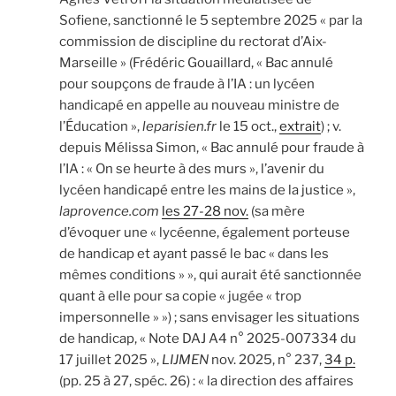
Sofiene, sanctionné le 5 septembre 2025 « par la
commission de discipline du rectorat d’Aix-
Marseille » (Frédéric Gouaillard, « Bac annulé
pour soupçons de fraude à l’IA : un lycéen
handicapé en appelle au nouveau ministre de
l’Éducation »,
leparisien.fr
le 15 oct.,
extrait
) ; v.
depuis Mélissa Simon, « Bac annulé pour fraude à
l’IA : « On se heurte à des murs », l’avenir du
lycéen handicapé entre les mains de la justice »,
laprovence.com
les 27-28 nov.
(sa mère
d’évoquer une « lycéenne, également porteuse
de handicap et ayant passé le bac « dans les
mêmes conditions » », qui aurait été sanctionnée
quant à elle pour sa copie « jugée « trop
impersonnelle » ») ; sans envisager les situations
de handicap, « Note DAJ A4 n° 2025-007334 du
17 juillet 2025 »,
LIJMEN
nov. 2025, n° 237,
34 p.
(pp. 25 à 27, spéc. 26) : « la direction des affaires