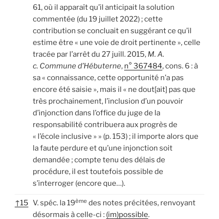
61, où il apparaît qu’il anticipait la solution
commentée (du 19 juillet 2022) ; cette
contribution se concluait en suggérant ce qu’il
estime être « une voie de droit pertinente », celle
tracée par l’arrêt du 27 juill. 2015,
M. A.
c. Commune d’Hébuterne
,
n° 367484
, cons. 6 : à
sa « connaissance, cette opportunité n’a pas
encore été saisie », mais il « ne dout[ait] pas que
très prochainement, l’inclusion d’un pouvoir
d’injonction dans l’office du juge de la
responsabilité contribuera aux progrès de
« l’école inclusive » » (p. 153) ; il importe alors que
la faute perdure et qu’une injonction soit
demandée ; compte tenu des délais de
procédure, il est toutefois possible de
s’interroger (encore que…).
ème
↑
15
V. spéc. la 19
des notes précitées, renvoyant
désormais à celle-ci :
(im)possible
.