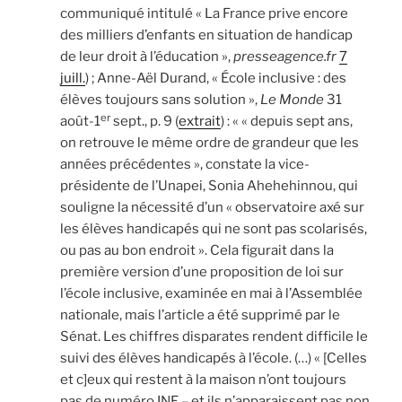
communiqué intitulé « La France prive encore
des milliers d’enfants en situation de handicap
de leur droit à l’éducation »,
presseagence.fr
7
juill.
) ; Anne-Aël Durand, « École inclusive : des
élèves toujours sans solution »,
Le Monde
31
er
août-1
sept., p. 9 (
extrait
) : « « depuis sept ans,
on retrouve le même ordre de grandeur que les
années précédentes », constate la vice-
présidente de l’Unapei, Sonia Ahehehinnou, qui
souligne la nécessité d’un « observatoire axé sur
les élèves handicapés qui ne sont pas scolarisés,
ou pas au bon endroit ». Cela figurait dans la
première version d’une proposition de loi sur
l’école inclusive, examinée en mai à l’Assemblée
nationale, mais l’article a été supprimé par le
Sénat. Les chiffres disparates rendent difficile le
suivi des élèves handicapés à l’école. (…) « [Celles
et c]eux qui restent à la maison n’ont toujours
pas de numéro INE – et ils n’apparaissent pas non