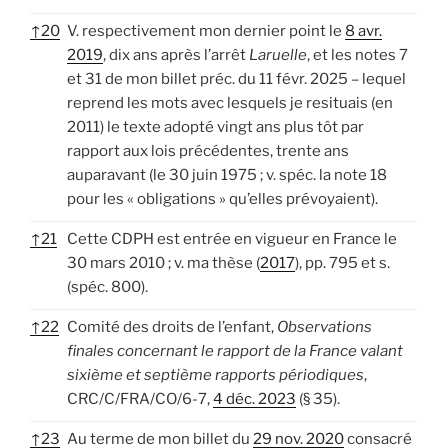
↑
20
V. respectivement mon dernier point le
8 avr.
2019
, dix ans après l’arrêt
Laruelle
, et les notes 7
et 31 de mon billet préc. du 11 févr. 2025 – lequel
reprend les mots avec lesquels je resituais (en
2011) le texte adopté vingt ans plus tôt par
rapport aux lois précédentes, trente ans
auparavant (le 30 juin 1975 ; v. spéc. la note 18
pour les « obligations » qu’elles prévoyaient).
↑
21
Cette CDPH est entrée en vigueur en France le
30 mars 2010 ; v. ma thèse (
2017
), pp. 795 et s.
(spéc. 800).
↑
22
Comité des droits de l’enfant,
Observations
finales concernant le rapport de la France valant
sixième et septième rapports périodiques
,
CRC/C/FRA/CO/6-7,
4 déc. 2023
(§ 35).
↑
23
Au terme de mon billet du
29 nov. 2020
consacré