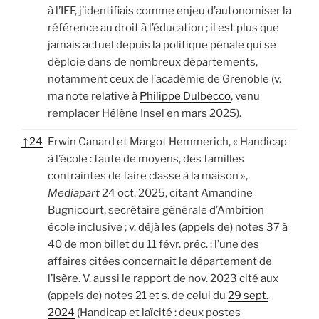
à l’IEF,
j’identifiais comme enjeu d’autonomiser la
référence au droit à l’éducation ; il est plus que
jamais actuel depuis la politique pénale qui se
déploie dans de nombreux départements,
notamment ceux de l’académie de Grenoble (v.
ma note relative à
Philippe Dulbecco
, venu
remplacer Hélène Insel en mars 2025).
↑
24
Erwin Canard et Margot Hemmerich, « Handicap
à l’école : faute de moyens, des familles
contraintes de faire classe à la maison »,
Mediapart
24 oct. 2025, citant Amandine
Bugnicourt, secrétaire générale d’Ambition
école inclusive ; v. déjà les (appels de) notes 37 à
40 de mon billet du 11 févr. préc. : l’une des
affaires citées concernait le département de
l’Isère. V. aussi le rapport de nov. 2023 cité aux
(appels de) notes 21 et s. de celui du
29 sept.
2024
(Handicap et laïcité : deux postes