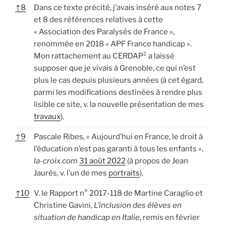
↑
8
Dans ce texte précité, j’avais inséré aux notes 7
et 8 des références relatives à cette
« Association des Paralysés de France »,
renommée en 2018 « APF France handicap ».
Mon rattachement au CERDAP² a laissé
supposer que je vivais à Grenoble, ce qui n’est
plus le cas depuis plusieurs années (à cet égard,
parmi les modifications destinées à rendre plus
lisible ce site, v. la nouvelle présentation de mes
travaux
).
↑
9
Pascale Ribes, « Aujourd’hui en France, le droit à
l’éducation n’est pas garanti à tous les enfants »,
la-croix.com
31 août 2022
(à propos de Jean
Jaurès, v. l’un de mes
portraits
).
↑
10
V. le Rapport n° 2017-118 de Martine Caraglio et
Christine Gavini,
L’inclusion des élèves en
situation de handicap en Italie
, remis en février