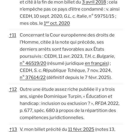
et cité à la fin de mon billet du
3 avril 2018
; cela
n’empêche pas ce pays d’être condamné : v. ainsi
CEDH, 10 sept. 2020,
G.L. c. Italie
, n° 59751/15 ;
er
mes obs. le
1
oct. 2020
↑
11
Concernant la Cour européenne des droits de
l’Homme, citée à la note qui précède, ses
derniers arrêts sont favorables aux États
poursuivis : CEDH, 11 avr. 2023,
T.H. c. Bulgarie
,
n° 46519/20
(résumé juridique
en français
) ;
CEDH,
S. c. République Tchèque
, 7 nov. 2024,
n° 37614/22
(définitif depuis le 7 févr. 2025).
↑
12
Outre une étude assez riche publiée il y a trois
ans, signée Dominique Turpin, « Éducation et
handicap : inclusion ou exclusion ? »,
RFDA
2022,
p. 677, spéc. 680 à propos de la répartition des
compétences juridictionnelles.
↑
13
V. mon billet précité du
11 févr. 2025
(notes 13,