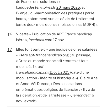
de France des solutions » »,
banquedesterritoires.fr
20 mars 2025
, sur
l’« enjeu d' »harmonisation des pratiques par le
haut », notamment sur les délais de traitement
(entre deux mois et onze mois selon les MDPH) ».
↑
6
V. cette « Publication de APF France handicap
Isère »,
facebook.com
17 nov.
↑
7
Elles font partie d’« une équipe de onze salariées
» (
isere.apf-francehandicap.org
) ; au passage,
« Crise du monde associatif : toutes et tous
mobilisés ! »,
apf-
francehandicap.org
11 oct. 2025
(date d’une
mobilisation « inédite et historique ») ; Claire Ané
et Anne-Aël Durand, « Des associations
emblématiques obligées de licencier : « Il y a de
la sidération, et de la tristesse » »,
lemonde.fr
6
nov. (
extrait
).