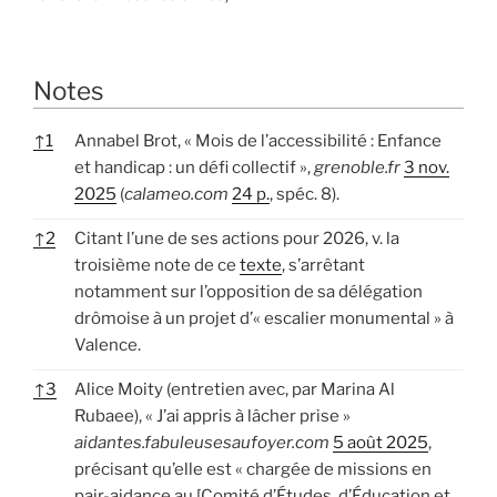
Notes
↑
1
Annabel Brot, « Mois de l’accessibilité : Enfance
et handicap : un défi collectif »,
grenoble.fr
3 nov.
2025
(
calameo.com
24 p.
, spéc. 8).
↑
2
Citant l’une de ses actions pour 2026, v. la
troisième note de ce
texte
, s’arrêtant
notamment sur l’opposition de sa délégation
drômoise à un projet d’« escalier monumental » à
Valence.
↑
3
Alice Moity (entretien avec, par Marina Al
Rubaee), « J’ai appris à lâcher prise »
aidantes.fabuleusesaufoyer.com
5 août 2025
,
précisant qu’elle est « chargée de missions en
pair-aidance au [Comité d’Études, d’Éducation et