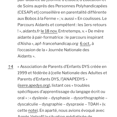
de Soins auprès des Personnes Polyhandicapées
(CESAP) et] conseillère en parentalité différente
aux Bobos à la Ferme » ; v. aussi « En coulisses. Le
Parcours Aidants et compétent : les 1ers retours
! »,
aidants.fr
le 18 nov.
Entretemps, v. « De mère
aidante à pair-formatrice : le parcours inspirant
d’Aïsha »,
apf-francehandicap.org
6 oct.
, à
l’occasion de la « Journée Nationale des
Aidants ».
↑
4
« Association de Parents d’Enfants DYS créée en
1999 et fédérée à [celle Nationale des Adultes et
Parents d’Enfants DYS, l’]ANAPEDYS »
(
isere.apedys.org
), listant ces « troubles
spécifiques d’apprentissage du langage écrit ou
oral » : « dyslexie – dysphasie – dysorthographie –
dyscalculie – dysgraphie – dyspraxie – TDAH » (v.
cette
note
). En aparté, nous avions évoqué avec
Agnès Vetroff la situation médiatisée de