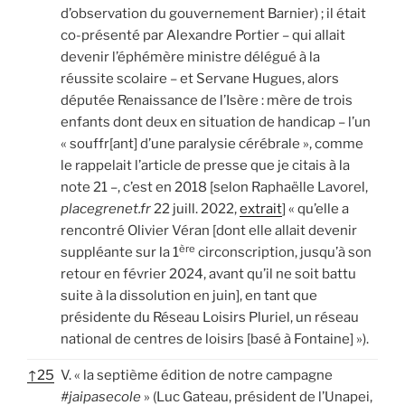
d’observation du gouvernement Barnier) ; il était
co-présenté par Alexandre Portier – qui allait
devenir l’éphémère ministre délégué à la
réussite scolaire – et Servane Hugues, alors
députée Renaissance de l’Isère : mère de trois
enfants dont deux en situation de handicap – l’un
« souffr[ant] d’une paralysie cérébrale », comme
le rappelait l’article de presse que je citais à la
note 21 –, c’est en 2018 [selon Raphaëlle Lavorel,
placegrenet.fr
22 juill. 2022,
extrait
] « qu’elle a
rencontré Olivier Véran [dont elle allait devenir
ère
suppléante sur la 1
circonscription, jusqu’à son
retour en février 2024, avant qu’il ne soit battu
suite à la dissolution en juin], en tant que
présidente du Réseau Loisirs Pluriel, un réseau
national de centres de loisirs [basé à Fontaine] »).
↑
25
V. « la septième édition de notre campagne
#jaipasecole
» (Luc Gateau, président de l’Unapei,