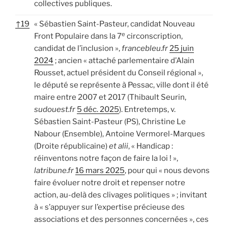
collectives publiques.
↑
19
« Sébastien Saint-Pasteur, candidat Nouveau
e
Front Populaire dans la 7
circonscription,
candidat de l’inclusion »,
francebleu.fr
25 juin
2024
; ancien « attaché parlementaire d’Alain
Rousset, actuel président du Conseil régional »,
le député se représente à Pessac, ville dont il été
maire entre 2007 et 2017 (Thibault Seurin,
sudouest.fr
5 déc. 2025
). Entretemps, v.
Sébastien Saint-Pasteur (PS), Christine Le
Nabour (Ensemble), Antoine Vermorel-Marques
(Droite républicaine)
et alii
, « Handicap :
réinventons notre façon de faire la loi ! »,
latribune.fr
16 mars 2025
, pour qui « nous devons
faire évoluer notre droit et repenser notre
action, au-delà des clivages politiques » ; invitant
à « s’appuyer sur l’expertise précieuse des
associations et des personnes concernées », ces