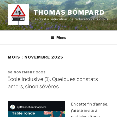
Aller
au
THOMAS BOMPARD
contenu
Du droit à l’éducation ; de l'éducation aux droits
principal
Menu
MOIS :
NOVEMBRE 2025
PUBLIÉ
30 NOVEMBRE 2025
LE
École inclusive (1). Quelques constats
amers, sinon sévères
En cette fin d’année,
j’ai été invité à
participer à une