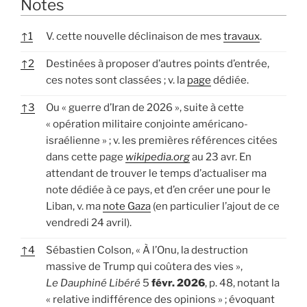
Notes
↑
1
V. cette nouvelle déclinaison de mes
travaux
.
↑
2
Destinées à proposer d’autres points d’entrée,
ces notes sont classées ; v. la
page
dédiée.
↑
3
Ou « guerre d’Iran de 2026 », suite à cette
« opération militaire conjointe américano-
israélienne » ; v. les premières références citées
dans cette page
wikipedia.org
au 23 avr. En
attendant de trouver le temps d’actualiser ma
note dédiée à ce pays, et d’en créer une pour le
Liban, v. ma
note Gaza
(en particulier l’ajout de ce
vendredi 24 avril).
↑
4
Sébastien Colson, « À l’Onu, la destruction
massive de Trump qui coûtera des vies »,
Le Dauphiné Libéré
5
févr. 2026
, p. 48, notant la
« relative indifférence des opinions » ; évoquant