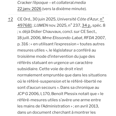
Cracker l’époque
– et
collateral.media
22 janv. 2026
(vers la dixième minute).
↑
2
CE Ord., 30 juin 2025,
Université Côte d’Azur
,
n°
497681
;
LIJMEN
nov. 2025, n° 237,
34 p.
, spéc. 8
; v. déjà Didier Chauvaux, concl. sur CE Sect.,
18 juill. 2006,
Mme Elissondo-Labat
,
RFDA
2007,
p. 316 : « en utilisant l’expression « toutes autres
mesures utiles », le législateur a conféré au
troisième mode d’intervention du juge des
référés statuant en urgence un caractère
subsidiaire. Cette voie de droit n’est
normalement empruntée que dans les situations
où le référé-suspension et le référé-liberté ne
sont d’aucun secours ». Dans sa chronique au
JCP G
2006, I, 170, Benoît Plessix notait que « le
référé-mesures utiles s’avère une arme entre
les mains de l’Administration » ; en avril 2013,
dans un document cherchant à montrer les