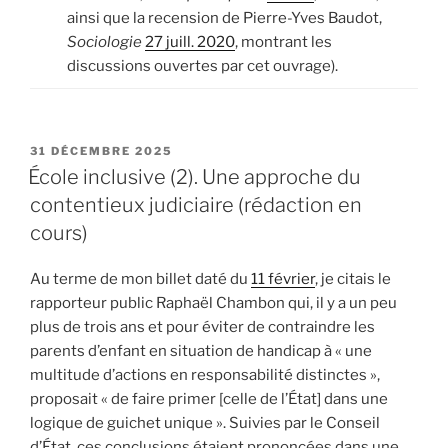
ainsi que la recension de Pierre-Yves Baudot,
Sociologie
27 juill. 2020
, montrant les
discussions ouvertes par cet ouvrage).
PUBLIÉ
31 DÉCEMBRE 2025
LE
École inclusive (2). Une approche du
contentieux judiciaire (rédaction en
cours)
Au terme de mon billet daté du
11 février
, je citais le
rapporteur public Raphaël Chambon qui, il y a un peu
plus de trois ans et pour éviter de contraindre les
parents d’enfant en situation de handicap à « une
multitude d’actions en responsabilité distinctes »,
proposait « de faire primer [celle de l’État] dans une
logique de guichet unique ». Suivies par le Conseil
d’État, ces conclusions étaient prononcées dans une