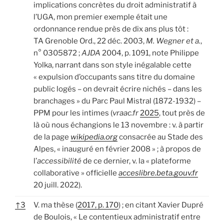
implications concrètes du droit administratif à
l’UGA, mon premier exemple était une
ordonnance rendue près de dix ans plus tôt :
TA Grenoble Ord., 22 déc. 2003,
M. Wegner et a.
,
n° 0305872 ;
AJDA
2004, p. 1091, note Philippe
Yolka, narrant dans son style inégalable cette
« expulsion d’occupants sans titre du domaine
public logés – on devrait écrire nichés – dans les
branchages » du Parc Paul Mistral (1872-1932) –
PPM pour les intimes (
vraac.fr
2025
, tout près de
là où nous échangions le 13 novembre : v. à partir
de la page
wikipedia.org
consacrée au Stade des
Alpes, « inauguré en février 2008 » ; à propos de
l’
accessibilité
de ce dernier, v. la « plateforme
collaborative » officielle
acceslibre.beta.gouv.fr
20 juill. 2022).
↑
3
V. ma thèse (
2017, p. 170
) ; en citant Xavier Dupré
de Boulois, « Le contentieux administratif entre