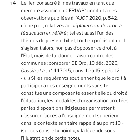
↑
4
Le lien consacré à mes travaux en tant que
membre associé du CERDAP²
conduit à des
observations publiées à l’
AJCT
2020, p. 542,
d’une part, relatives au
déploiement du droit à
l’éducation en référé
; tel est aussi l’un des
thèmes du présent billet, tout en précisant qu’il
s’agissait alors, non pas d’opposer ce droit à
l’État, mais de lui donner raison contre des
communes ; comparer CE Ord., 10 déc. 2020,
Cassia et a.
,
n° 447015
, cons. 10 à 15, spéc. 12 :
« (…) Si les requérants soutiennent que le droit à
participer à des enseignements sur site
constitue une composante essentielle du droit à
l’éducation, les modalités d’organisation arrêtées
par les dispositions litigieuses permettent
d’assurer l’accès à l’enseignement supérieur
dans le contexte sanitaire rappelé au point 10 »
(sur ces cons. et « point », v. la légende sous
l’illustration de cette
note
).