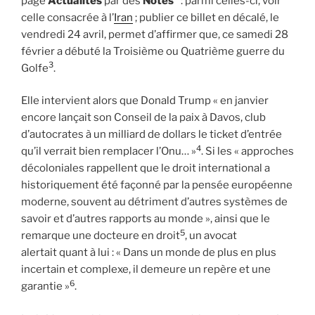
page
Actualités
par des
Notes
: parmi celles-ci, voir
celle consacrée à l’
Iran
; publier ce billet en décalé, le
vendredi 24 avril, permet d’affirmer que, ce samedi 28
février a débuté la Troisième ou Quatrième guerre du
3
Golfe
.
Elle intervient alors que Donald Trump « en janvier
encore lançait son Conseil de la paix à Davos, club
d’autocrates à un milliard de dollars le ticket d’entrée
4
qu’il verrait bien remplacer l’Onu… »
. Si les « approches
décoloniales rappellent que le droit international a
historiquement été façonné par la pensée européenne
moderne, souvent au détriment d’autres systèmes de
savoir et d’autres rapports au monde », ainsi que le
5
remarque une docteure en droit
, un avocat
alertait quant à lui : « Dans un monde de plus en plus
incertain et complexe, il demeure un repère et une
6
garantie »
.