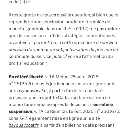
2
code (…) »
.
Il reste que je n’ai pas creusé la question, si bien que je
reprends ici une conclusion prudente formulée de
manière générale dans ma thèse (2017) : ne pas exclure
que des occasions – et des stratégies contentieuses
inventives –
permettent à cette procédure de servir à
nouveau de vecteur de subjectivisation du principe de
3
continuité du service public
voire à l’affirmation du
5
droit à l’éducation
.
En référé liberté
, v. TA Melun, 25 sept. 2025,
n° 2513520, cons. 5 (ordonnance mise en ligne sur le
site
bayouavocat.fr
, à partir d’un billet non daté
précisant que la « petite Carla a pu faire sa rentrée
moins d’une semaine après la décision ») ;
en référé
suspension
, v. TA La Réunion, 16 oct. 2025, n° 2501672,
cons. 6-7, également mise en ligne sur le site
bayouavocat.fr
, à partir d’un billet non daté précisant