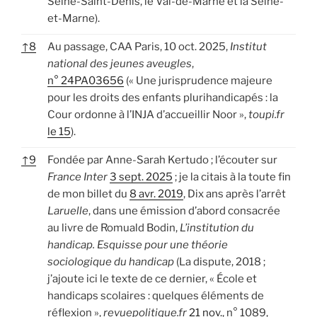
Seine-Saint-Denis, le Val-de-Marne et la Seine-
et-Marne).
↑
8
Au passage, CAA Paris, 10 oct. 2025,
Institut
national des jeunes aveugles
,
n° 24PA03656
(« Une jurisprudence majeure
pour les droits des enfants plurihandicapés : la
Cour ordonne à l’INJA d’accueillir Noor »,
toupi.fr
le 15
).
↑
9
Fondée par Anne-Sarah Kertudo ; l’écouter sur
France Inter
3 sept. 2025
; je la citais à la toute fin
de mon billet du
8 avr. 2019
, Dix ans après l’arrêt
Laruelle
, dans une émission d’abord consacrée
au livre de Romuald Bodin,
L’institution du
handicap. Esquisse pour une théorie
sociologique du handicap
(La dispute, 2018 ;
j’ajoute ici le texte de ce dernier, « École et
handicaps scolaires : quelques éléments de
réflexion »,
revuepolitique.fr
21 nov.
, n° 1089,