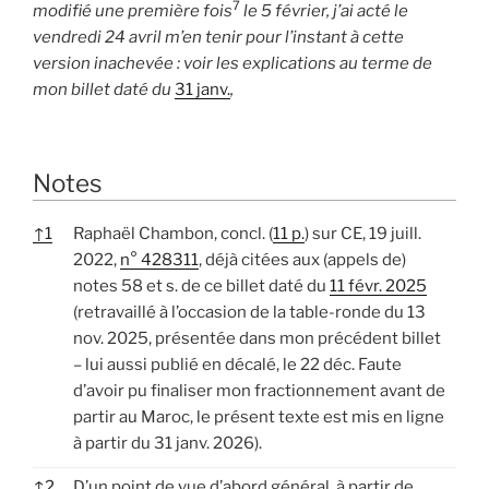
7
modifié une première fois
le 5
février, j’ai acté le
vendredi 24 avril m’en tenir pour l’instant à cette
version inachevée : voir les explications au terme de
mon billet daté du
31 janv.
,
Notes
↑
1
Raphaël Chambon, concl. (
11 p.
) sur CE, 19 juill.
2022,
n° 428311
, déjà citées aux (appels de)
notes 58 et s. de ce billet daté du
11 févr. 2025
(retravaillé à l’occasion de la table-ronde du 13
nov. 2025, présentée dans mon précédent billet
– lui aussi publié en décalé, le 22 déc. Faute
d’avoir pu finaliser mon fractionnement avant de
partir au Maroc, le présent texte est mis en ligne
à partir du 31 janv. 2026).
↑
2
D’un point de vue d’abord général, à partir de