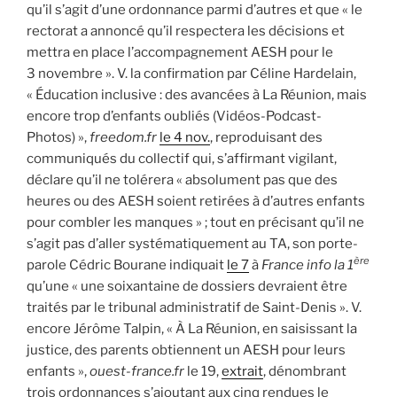
qu’il s’agit d’une ordonnance parmi d’autres et que « le
rectorat a annoncé qu’il respectera les décisions et
mettra en place l’accompagnement AESH pour le
3 novembre ». V. la confirmation par Céline Hardelain,
« Éducation inclusive : des avancées à La Réunion, mais
encore trop d’enfants oubliés (Vidéos-Podcast-
Photos) »,
freedom.fr
le 4 nov.
, reproduisant des
communiqués du collectif qui, s’affirmant vigilant,
déclare qu’il ne tolérera « absolument pas que des
heures ou des AESH soient retirées à d’autres enfants
pour combler les manques » ; tout en précisant qu’il ne
s’agit pas d’aller systématiquement au TA, son porte-
ère
parole Cédric Bourane indiquait
le 7
à
France info la 1
qu’une « une soixantaine de dossiers devraient être
traités par le tribunal administratif de Saint-Denis ». V.
encore Jérôme Talpin, « À La Réunion, en saisissant la
justice, des parents obtiennent un AESH pour leurs
enfants »,
ouest-france.fr
le 19,
extrait
, dénombrant
trois ordonnances s’ajoutant aux cinq rendues le