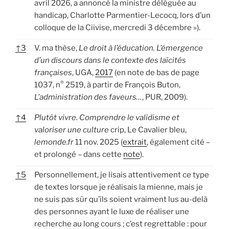
avril 2026, a annoncé la ministre déléguée au
handicap, Charlotte Parmentier-Lecocq, lors d’un
colloque de la Ciivise, mercredi 3 décembre »).
↑
3
V. ma thèse,
Le droit à l’éducation. L’émergence
d’un discours dans le contexte des laïcités
françaises
, UGA,
2017
(en note de bas de page
1037, n° 2519, à partir de François Buton,
L’administration des faveurs…
, PUR, 2009).
↑
4
Plutôt vivre. Comprendre le validisme et
valoriser une culture
crip, Le Cavalier bleu,
lemonde.fr
11 nov. 2025 (
ex
t
rait
, également cité –
et prolongé – dans cette
note
).
↑
5
Personnellement, je lisais attentivement ce type
de textes lorsque je réalisais la mienne, mais je
ne suis pas sûr qu’ils soient vraiment lus au-delà
des personnes ayant le luxe de réaliser une
recherche au long cours ; c’est regrettable : pour