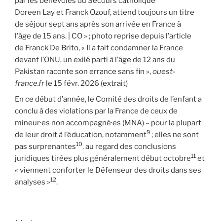
par les bénévoles du Secours catholique
Doreen Lay et Franck Ozouf, attend toujours un titre
de séjour sept ans après son arrivée en France à
l’âge de 15 ans. | CO » ; photo reprise depuis l’article
de Franck De Brito, « Il a fait condamner la France
devant l’ONU, un exilé parti à l’âge de 12 ans du
Pakistan raconte son errance sans fin »,
ouest-
france.fr
le 15 févr. 2026 (
extrait
)
En ce début d’année, le Comité des droits de l’enfant a
conclu à des violations par la France de ceux de
mineur·es non accompagné·es (MNA) – pour la plupart
9
de leur droit à l’éducation, notamment
; elles ne sont
10
pas surprenantes
. au regard des conclusions
11
juridiques tirées plus généralement début octobre
et
« viennent conforter le Défenseur des droits dans ses
12
analyses »
.