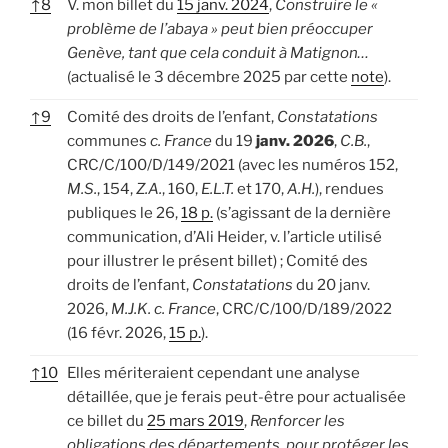
↑
8
V. mon billet du
15 janv. 2024
,
Construire le «
problème de l’abaya » peut bien préoccuper
Genève, tant que cela conduit à Matignon…
(actualisé le 3 décembre 2025 par cette
note
).
↑
9
Comité des droits de l’enfant,
Constatations
communes
c. France
du 19
janv. 2026
,
C.B.
,
CRC/C/100/D/149/2021 (avec les numéros 152,
M.S.
, 154,
Z.A.
, 160,
E.L.T.
et 170,
A.H.
), rendues
publiques le 26,
18 p.
(s’agissant de la dernière
communication, d’Ali Heider, v. l’article utilisé
pour illustrer le présent billet) ; Comité des
droits de l’enfant,
Constatations
du 20 janv.
2026,
M.J.K. c. France
, CRC/C/100/D/189/2022
(16 févr. 2026,
15 p.
).
↑
10
Elles mériteraient cependant une analyse
détaillée, que je ferais peut-être pour actualisée
ce billet du
25 mars 2019
,
Renforcer les
obligations des départements, pour protéger les