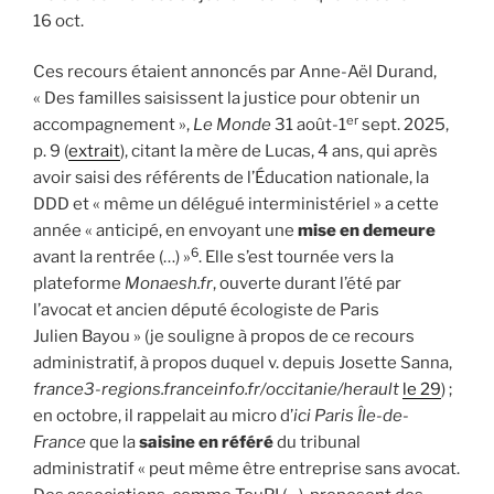
16 oct.
Ces recours étaient annoncés par Anne-Aël Durand,
« Des familles saisissent la justice pour obtenir un
er
accompagnement »,
Le Monde
31 août-1
sept. 2025,
p. 9 (
extrait
), citant la mère de Lucas, 4 ans, qui après
avoir saisi des référents de l’Éducation nationale, la
DDD et « même un délégué interministériel » a cette
année « anticipé, en envoyant une
mise en demeure
6
avant la rentrée (…) »
. Elle s’est tournée vers la
plateforme
Monaesh.fr
, ouverte durant l’été par
l’avocat et ancien député écologiste de Paris
Julien Bayou » (je souligne à propos de ce recours
administratif, à propos duquel v. depuis Josette Sanna,
france3-regions.franceinfo.fr/occitanie/herault
le 29
) ;
en octobre, il rappelait au micro d’
ici Paris Île-de-
France
que la
saisine en référé
du tribunal
administratif « peut même être entreprise sans avocat.