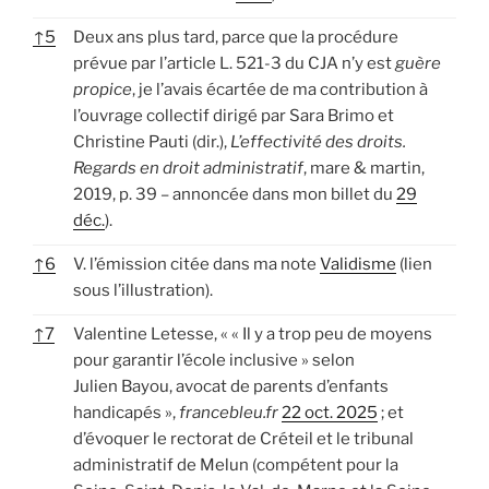
↑
5
Deux ans plus tard, parce que la procédure
prévue par l’article L. 521-3 du CJA n’y est
guère
propice
, je l’avais écartée de ma contribution à
l’ouvrage collectif dirigé par Sara Brimo et
Christine Pauti (dir.),
L’effectivité des droits.
Regards en droit administratif
, mare & martin,
2019, p. 39 – annoncée dans mon billet du
29
déc.
).
↑
6
V. l’émission citée dans ma note
Validisme
(lien
sous l’illustration).
↑
7
Valentine Letesse, « « Il y a trop peu de moyens
pour garantir l’école inclusive » selon
Julien Bayou, avocat de parents d’enfants
handicapés »,
francebleu.fr
22 oct. 2025
; et
d’évoquer le rectorat de Créteil et le tribunal
administratif de Melun (compétent pour la