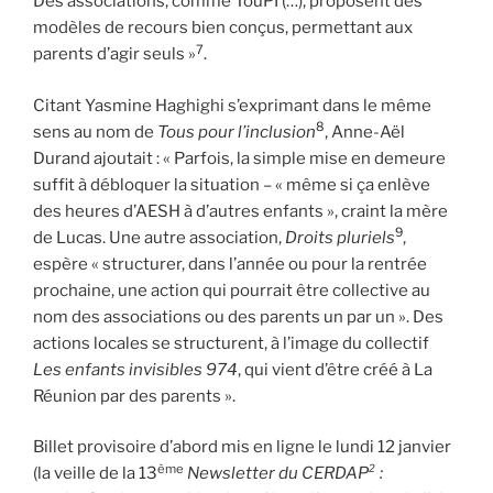
Des associations, comme TouPI (…), proposent des
modèles de recours bien conçus, permettant aux
7
parents d’agir seuls »
.
Citant Yasmine Haghighi s’exprimant dans le même
8
sens au nom de
Tous pour l’inclusion
, Anne-Aël
Durand ajoutait : « Parfois, la simple mise en demeure
suffit à débloquer la situation – « même si ça enlève
des heures d’AESH à d’autres enfants », craint la mère
9
de Lucas. Une autre association,
Droits pluriels
,
espère « structurer, dans l’année ou pour la rentrée
prochaine, une action qui pourrait être collective au
nom des associations ou des parents un par un ». Des
actions locales se structurent, à l’image du collectif
Les enfants invisibles 974
, qui vient d’être créé à La
Réunion par des parents ».
Billet provisoire d’abord mis en ligne le lundi 12 janvier
ème
(la veille de la 13
Newsletter du CERDAP² :