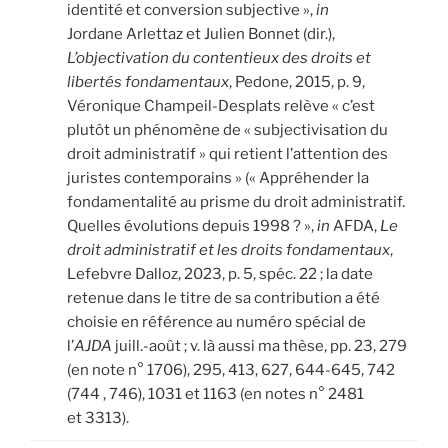
identité et conversion subjective »,
in
Jordane Arlettaz et Julien Bonnet (dir.),
L’objectivation du contentieux des droits et
libertés fondamentaux
, Pedone, 2015, p. 9,
Véronique Champeil-Desplats relève « c’est
plutôt un phénomène de « subjectivisation du
droit administratif » qui retient l’attention des
juristes contemporains » (« Appréhender la
fondamentalité au prisme du droit administratif.
Quelles évolutions depuis 1998 ? »,
in
AFDA,
Le
droit administratif et les droits fondamentaux
,
Lefebvre Dalloz, 2023, p. 5, spéc. 22 ; la date
retenue dans le titre de sa contribution a été
choisie en référence au numéro spécial de
l’
AJDA
juill.-août ; v. là aussi ma thèse, pp. 23, 279
(en note n° 1706), 295, 413, 627, 644-645, 742
(744 , 746), 1031 et 1163 (en notes n° 2481
et 3313).