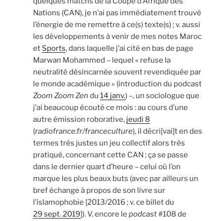
quelques matchs de la Coupe d’Afrique des
Nations (CAN), je n’ai pas immédiatement trouvé
l’énergie de me remettre à ce(s) texte(s) ; v. aussi
les développements à venir de mes notes Maroc
et
Sports
, dans laquelle j’ai cité en bas de page
Marwan Mohammed – lequel « refuse la
neutralité désincarnée souvent revendiquée par
le monde académique » (introduction du podcast
Zoom Zoom Zen
du
14 janv.
) –, un sociologue que
j’ai beaucoup écouté ce mois : au cours d’une
autre émission roborative,
jeudi 8
(
radiofrance.fr/franceculture
), il décri[vai]t en des
termes très justes un jeu collectif alors très
pratiqué, concernant cette CAN ; ça se passe
dans le dernier quart d’heure – celui où l’on
marque les plus beaux buts (avec par ailleurs un
bref échange à propos de son livre sur
l’islamophobie [2013/2016 ; v. ce billet du
29 sept. 2019
]). V. encore le
podcast
#108 de