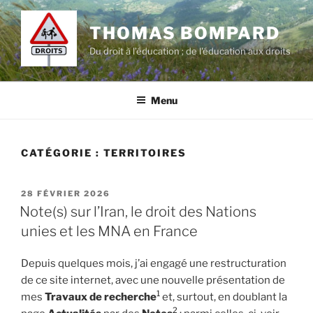
Aller
au
THOMAS BOMPARD
contenu
Du droit à l’éducation ; de l'éducation aux droits
principal
Menu
CATÉGORIE :
TERRITOIRES
PUBLIÉ
28 FÉVRIER 2026
LE
Note(s) sur l’Iran, le droit des Nations
unies et les MNA en France
Depuis quelques mois, j’ai engagé une restructuration
de ce site internet, avec une nouvelle présentation de
1
mes
Travaux de recherche
et, surtout, en doublant la
2