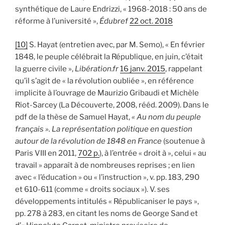
synthétique de Laure Endrizzi, « 1968-2018 : 50 ans de
réforme à l’université »,
Édubref
22 oct. 2018
[10]
S. Hayat (entretien avec, par M. Semo), « En février
1848, le peuple célébrait la République, en juin, c’était
la guerre civile »,
Libération.fr
16 janv. 2015
, rappelant
qu’il s’agit de « la révolution oubliée », en référence
implicite à l’ouvrage de Maurizio Gribaudi et Michèle
Riot-Sarcey (La Découverte, 2008, rééd. 2009). Dans le
pdf de la thèse de Samuel Hayat,
« Au nom du peuple
français ». La représentation politique en question
autour de la révolution de 1848 en France
(soutenue à
Paris VIII en 2011,
702 p.
), à l’entrée « droit à », celui « au
travail » apparaît à de nombreuses reprises ; en lien
avec « l’éducation » ou « l’instruction », v. pp. 183, 290
et 610-611 (comme « droits sociaux »). V. ses
développements intitulés « Républicaniser le pays »,
pp. 278 à 283, en citant les noms de George Sand et