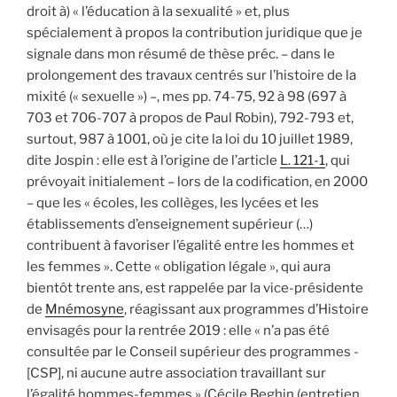
droit à) « l’éducation à la sexualité » et, plus
spécialement à propos la contribution juridique que je
signale dans mon résumé de thèse préc. – dans le
prolongement des travaux centrés sur l’histoire de la
mixité (« sexuelle ») –, mes pp. 74-75, 92 à 98 (697 à
703 et 706-707 à propos de Paul Robin), 792-793 et,
surtout, 987 à 1001, où je cite la loi du 10 juillet 1989,
dite Jospin : elle est à l’origine de l’article
L. 121-1
, qui
prévoyait initialement – lors de la codification, en 2000
– que les « écoles, les collèges, les lycées et les
établissements d’enseignement supérieur (…)
contribuent à favoriser l’égalité entre les hommes et
les femmes ». Cette « obligation légale », qui aura
bientôt trente ans, est rappelée par la vice-présidente
de
Mnémosyne
, réagissant aux programmes d’Histoire
envisagés pour la rentrée 2019 : elle « n’a pas été
consultée par le Conseil supérieur des programmes ­
[CSP], ni aucune autre association travaillant sur
l’égalité hommes-femmes » (Cécile Beghin (entretien