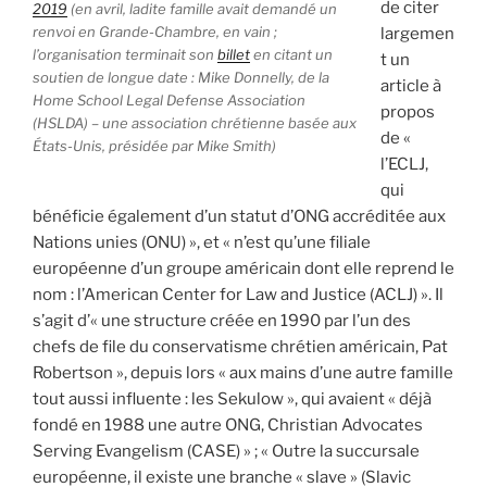
de citer
2019
(en avril, ladite famille avait demandé un
renvoi en Grande-Chambre, en vain ;
largemen
l’organisation terminait son
billet
en citant un
t un
soutien de longue date : Mike Donnelly, de la
article à
Home School Legal Defense Association
propos
(HSLDA) – une association chrétienne basée aux
de «
États-Unis, présidée par Mike Smith)
l’ECLJ,
qui
bénéficie également d’un statut d’ONG accréditée aux
Nations unies (ONU) », et « n’est qu’une filiale
européenne d’un groupe américain dont elle reprend le
nom : l’American Center for Law and Justice (ACLJ) ». Il
s’agit d’« une structure créée en 1990 par l’un des
chefs de file du conservatisme chrétien américain, Pat
Robertson », depuis lors « aux mains d’une autre famille
tout aussi influente : les Sekulow », qui avaient « déjà
fondé en 1988 une autre ONG, Christian Advocates
Serving Evangelism (CASE) » ; « Outre la succursale
européenne, il existe une branche « slave » (Slavic