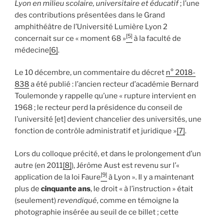
Lyon en milieu scolaire, universitaire et éducatif
; l’une
des contributions présentées dans le Grand
amphithéâtre de l’Université Lumière Lyon 2
[5]
concernait sur ce « moment 68 »
à la faculté de
médecine
[6]
.
Le 10 décembre, un commentaire du décret
n° 2018-
838
a été publié : l’ancien recteur d’académie Bernard
Toulemonde y rappelle qu’une « rupture intervient en
1968 ; le recteur perd la présidence du conseil de
l’université [et] devient chancelier des universités, une
fonction de contrôle administratif et juridique »
[7]
.
Lors du colloque précité, et dans le prolongement d’un
autre (en 2011
[8]
), Jérôme Aust est revenu sur l’«
[9]
application de la loi Faure
à Lyon ». Il y a maintenant
plus de
cinquante ans
, le droit « à l’instruction » était
(seulement)
revendiqué
, comme en témoigne la
photographie insérée au seuil de ce billet ; cette