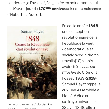
banderole, je l’avais déjà signalée en actualisant celui
ème
du 10 avril, jour du
170
anniversaire
de la naissance
d’
Hubertine Auclert
.
En cette année
1848
,
une conception
révolutionnaire de la
République la veut
« démocratique et
sociale avec le droit au
travail »
[10]
; après
avoir cité l’
essai sur
l’illusion
de Clément
Rosset (1939-
2018
),
Samuel Hayat rappelle
qu’« une Assemblée a
bien été élue au
suffrage universel le
Livre publié aux éd. du
Seuil
, en
23 avril 1848, elle a