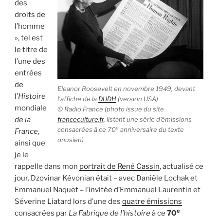
des
droits de
l’homme
», tel est
le titre de
l’une des
entrées
de
Eleanor Roosevelt en novembre 1949, devant
l’
Histoire
l’affiche de la
DUDH
(version USA)
mondiale
© Radio France (photo issue du site
de la
franceculture.fr
, listant une série d’émissions
e
consacrées à ce 70
anniversaire du texte
France
,
onusien)
ainsi que
je le
rappelle dans mon
portrait de René Cassin
, actualisé ce
jour. Dzovinar Kévonian était – avec Danièle Lochak et
Emmanuel Naquet – l’invitée d’Emmanuel Laurentin et
Séverine Liatard lors d’une des
quatre émissions
e
consacrées par
La Fabrique de l’histoire
à ce
70