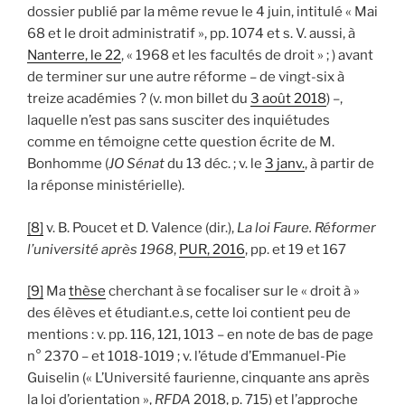
dossier publié par la même revue le 4 juin, intitulé « Mai
68 et le droit administratif », pp. 1074 et s. V. aussi, à
Nanterre, le 22
, « 1968 et les facultés de droit » ; ) avant
de terminer sur une autre réforme – de vingt-six à
treize académies ? (v. mon billet du
3 août 2018
) –,
laquelle n’est pas sans susciter des inquiétudes
comme en témoigne cette question écrite de M.
Bonhomme (
JO Sénat
du 13 déc. ; v. le
3 janv.
, à partir de
la réponse ministérielle).
[8]
v. B. Poucet et D. Valence (dir.),
La loi Faure. Réformer
l’université après 1968
,
PUR, 2016
, pp. et 19 et 167
[9]
Ma
thèse
cherchant à se focaliser sur le « droit à »
des élèves et étudiant.e.s, cette loi contient peu de
mentions : v. pp. 116, 121, 1013 – en note de bas de page
n° 2370 – et 1018-1019 ; v. l’étude d’Emmanuel-Pie
Guiselin (« L’Université faurienne, cinquante ans après
la loi d’orientation »,
RFDA
2018, p. 715) et l’approche