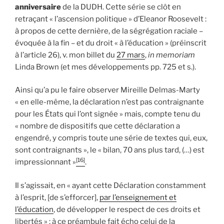
anniversaire
de la DUDH. Cette série se clôt en
retraçant « l’ascension politique » d’Eleanor Roosevelt :
à propos de cette dernière, de la ségrégation raciale –
évoquée à la fin – et du droit « à l’éducation » (préinscrit
à l’article 26), v. mon billet du
27 mars
,
in memoriam
Linda Brown (et mes développements pp. 725 et s.).
Ainsi qu’a pu le faire observer Mireille Delmas-Marty
« en elle-même, la déclaration n’est pas contraignante
pour les États qui l’ont signée » mais, compte tenu du
« nombre de dispositifs que cette déclaration a
engendré, y compris toute une série de textes qui, eux,
sont contraignants », le « bilan, 70 ans plus tard, (…) est
[16]
impressionnant »
.
Il s’agissait, en « ayant cette Déclaration constamment
à l’esprit, [de s’efforcer],
par l’enseignement et
l’éducation
, de développer le respect de ces droits et
libertés » ; à ce préambule fait écho celui de la