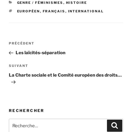
CATÉGORIES
GENRE / FÉMINISMES
,
HISTOIRE
ÉTIQUETTES
EUROPÉEN
,
FRANÇAIS
,
INTERNATIONAL
Navigation
Article
PRÉCÉDENT
de
précédent
Les laïcités-séparation
l’article
Article
SUIVANT
suivant
La Charte sociale et le Comité européen des droits…
RECHERCHER
Recherche
Recher
pour