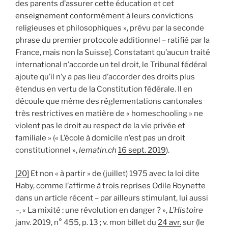
des parents d’assurer cette éducation et cet
enseignement conformément à leurs convictions
religieuses et philosophiques », prévu par la seconde
phrase du premier protocole additionnel – ratifié par la
France, mais non la Suisse]. Constatant qu’aucun traité
international n’accorde un tel droit, le Tribunal fédéral
ajoute qu’il n’y a pas lieu d’accorder des droits plus
étendus en vertu de la Constitution fédérale. Il en
découle que même des réglementations cantonales
très restrictives en matière de « homeschooling » ne
violent pas le droit au respect de la vie privée et
familiale » (« L’école à domicile n’est pas un droit
constitutionnel »,
lematin.
ch
16 sept. 2019
).
[20]
Et non « à partir » de (juillet) 1975 avec la loi dite
Haby, comme l’affirme à trois reprises Odile Roynette
dans un article récent – par ailleurs stimulant, lui aussi
–, « La mixité : une révolution en danger ? »,
L’Histoire
janv. 2019, n° 455, p. 13 ; v. mon billet du
24 avr.
sur (le