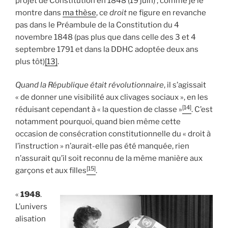
projet de Constitution en 1848 (19 juin) ; comme je le
montre dans
ma thèse
, ce
droit
ne figure en revanche
pas dans le Préambule de la Constitution du 4
novembre 1848 (pas plus que dans celle des 3 et 4
septembre 1791 et dans la DDHC adoptée deux ans
plus tôt)
[13]
.
Quand la République était révolutionnaire
, il s’agissait
« de donner une visibilité aux clivages sociaux », en les
[14]
réduisant cependant à « la question de classe »
. C’est
notamment pourquoi, quand bien même cette
occasion de consécration constitutionnelle du « droit à
l’instruction » n’aurait-elle pas été manquée, rien
n’assurait qu’il soit reconnu de la même manière aux
[15]
garçons et aux filles
.
«
1948
.
L’univers
alisation