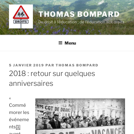
Aller
au
THOMAS BOMPARD
contenu
Du droit à l’éducation ; de l'éducation aux droits
principal
Menu
PUBLIÉ
5 JANVIER 2019
PAR
THOMAS BOMPARD
LE
2018 : retour sur quelques
anniversaires
«
Commé
morer les
événeme
nts
[1]