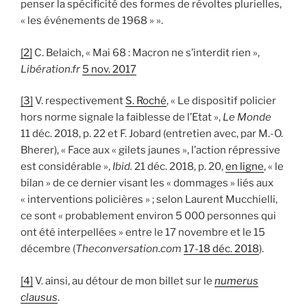
penser la spécificité des formes de révoltes plurielles,
« les événements de 1968 » ».
[2]
C. Belaich, « Mai 68 : Macron ne s’interdit rien »,
Libération.fr
5 nov. 2017
[3]
V. respectivement
S. Roché
, « Le dispositif policier
hors norme signale la faiblesse de l’Etat »,
Le Monde
11 déc. 2018, p. 22 et F. Jobard (entretien avec, par M.-O.
Bherer), « Face aux « gilets jaunes », l’action répressive
est considérable »,
Ibid.
21 déc. 2018, p. 20,
en ligne
, « le
bilan » de ce dernier visant les « dommages » liés aux
« interventions policières » ; selon Laurent Mucchielli,
ce sont « probablement environ 5 000 personnes qui
ont été interpellées » entre le 17 novembre et le 15
décembre (
Theconversation.com
17-18 déc. 2018
).
[4]
V. ainsi, au détour de mon billet sur le
numerus
clausus
.