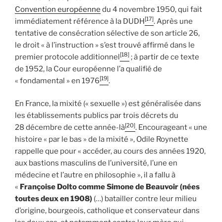
Convention européenne
du 4 novembre 1950, qui fait
[17]
immédiatement référence à la DUDH
. Après une
tentative de consécration sélective de son article 26,
le droit « à l’instruction » s’est trouvé affirmé dans le
[18]
premier protocole additionnel
; à partir de ce texte
de 1952, la Cour européenne l’a qualifié de
[19]
« fondamental » en 1976
.
En France, la mixité (« sexuelle ») est généralisée dans
les établissements publics par trois décrets du
[20]
28 décembre de cette année-là
. Encourageant « une
histoire « par le bas » de la mixité », Odile Roynette
rappelle que pour « accéder, au cours des années 1920,
aux bastions masculins de l’université, l’une en
médecine et l’autre en philosophie », il a fallu à
«
Françoise Dolto comme Simone de Beauvoir (nées
toutes deux en 1908)
(…) batailler contre leur milieu
d’origine, bourgeois, catholique et conservateur dans