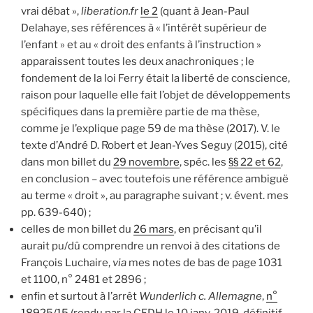
vrai débat »,
liberation.
fr
le 2
(quant à Jean-Paul
Delahaye, ses références à « l’intérêt supérieur de
l’enfant » et au « droit des enfants à l’instruction »
apparaissent toutes les deux anachroniques ; le
fondement de la loi Ferry était la liberté de conscience,
raison pour laquelle elle fait l’objet de développements
spécifiques dans la première partie de ma thèse,
comme je l’explique page 59 de ma thèse (2017). V. le
texte d’André D. Robert et Jean-Yves Seguy (2015), cité
dans mon billet du
29 novembre
, spéc. les
§§ 22 et 62
,
en conclusion – avec toutefois une référence ambiguë
au terme « droit », au paragraphe suivant ; v. évent. mes
pp. 639-640) ;
celles de mon billet du
26 mars
, en précisant qu’il
aurait pu/dû comprendre un renvoi à des citations de
François Luchaire,
via
mes notes de bas de page 1031
et 1100, n° 2481 et 2896 ;
enfin et surtout à l’arrêt
Wunderlich c. Allemagne
,
n°