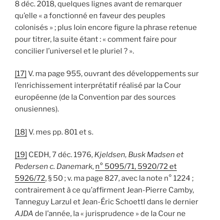
8 déc. 2018, quelques lignes avant de remarquer
qu’elle « a fonctionné en faveur des peuples
colonisés » ; plus loin encore figure la phrase retenue
pour titrer, la suite étant : « comment faire pour
concilier l’universel et le pluriel ? ».
[17]
V. ma page 955, ouvrant des développements sur
l’enrichissement interprétatif réalisé par la Cour
européenne (de la Convention par des sources
onusiennes).
[18]
V. mes pp. 801 et s.
[19]
CEDH, 7 déc. 1976,
Kjeldsen, Busk Madsen et
Pedersen c. Danemark
,
n° 5095/71, 5920/72 et
5926/72
, § 50 ; v. ma page 827, avec la note n° 1224 ;
contrairement à ce qu’affirment Jean-Pierre Camby,
Tanneguy Larzul et Jean-Éric Schoettl dans le dernier
AJDA
de l’année, la « jurisprudence » de la Cour ne