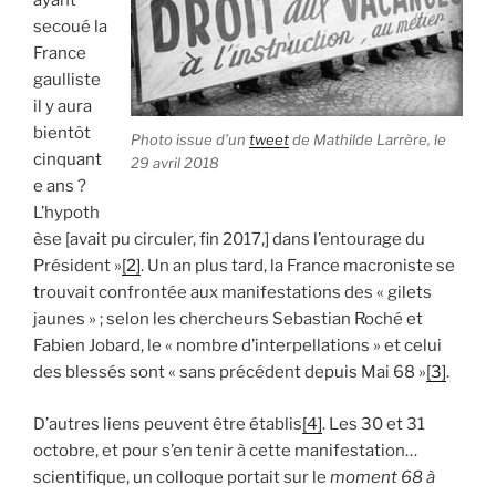
ayant
secoué la
France
gaulliste
il y aura
bientôt
Photo issue d’un
tweet
de Mathilde Larrère, le
cinquant
29 avril 2018
e ans ?
L’hypoth
èse [avait pu circuler, fin 2017,] dans l’entourage du
Président »
[2]
. Un an plus tard, la France macroniste se
trouvait confrontée aux manifestations des « gilets
jaunes » ; selon les chercheurs Sebastian Roché et
Fabien Jobard, le « nombre d’interpellations » et celui
des blessés sont « sans précédent depuis Mai 68 »
[3]
.
D’autres liens peuvent être établis
[4]
. Les 30 et 31
octobre, et pour s’en tenir à cette manifestation…
scientifique, un colloque portait sur le
moment 68 à