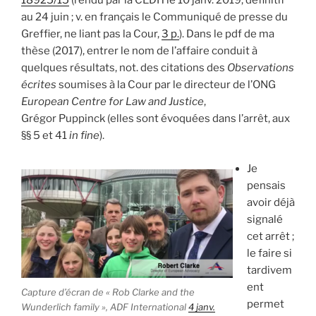
18925/15
(rendu par la CEDH le 10 janv. 2019, définitif
au 24 juin ; v. en français le Communiqué de presse du
Greffier, ne liant pas la Cour,
3 p.
). Dans le pdf de ma
thèse (2017), entrer le nom de l’affaire conduit à
quelques résultats, not. des citations des
Observations
écrites
soumises à la Cour par le directeur de l’ONG
European Centre for Law and Justice
,
Grégor Puppinck (elles sont évoquées dans l’arrêt, aux
§§ 5 et 41
in fine
).
Je
pensais
avoir déjà
signalé
cet arrêt ;
le faire si
tardivem
ent
Capture d’écran de « Rob Clarke and the
permet
Wunderlich family »,
ADF International
4 janv.