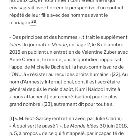
les deux cas, et notamment contre leur mère qui
envisageait avec horreur la perspective d’un contact
répété de leur fille avec des hommes avant le
[21]
mariage »
.
« Des principes et des hommes », titrait le supplément
Idées
du journal
Le Monde
, en page 2, le 8 décembre
2018 en publiant un entretien de Valentine Zuber avec
Anne Chemin ; le même jour, le quotidien rapportait
l’appel de Michelle Bachelet, la haut-commissaire de
l’ONU, à « résister au recul des droits humains »
[22]
. Au
nom d’Amnesty International, dont il est secrétaire
général depuis le mois d’août, Kumi Naidoo invite à
« nous attacher à [leur concrétisation] pour le plus
grand nombre »
[23]
, autrement dit pour tout·e·s.
[1]
v. M. Riot-Sarcey (entretien avec, par Julie Clarini),
« À quoi sert le passé ? »,
Le Monde Idées
30 juin 2018,
p. 5, à propos « de ce qui fut appelé, par incapacité de