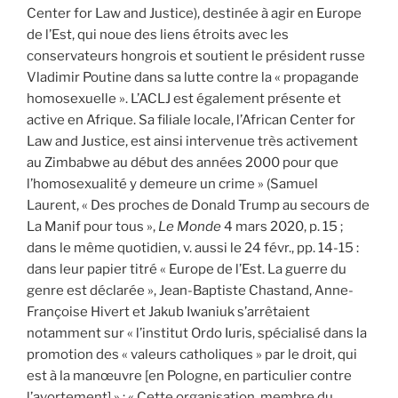
Center for Law and Justice), destinée à agir en Europe
de l’Est, qui noue des liens étroits avec les
conservateurs hongrois et soutient le président russe
Vladimir Poutine dans sa lutte contre la « propagande
homosexuelle ». L’ACLJ est également présente et
active en Afrique. Sa filiale locale, l’African Center for
Law and Justice, est ainsi intervenue très activement
au Zimbabwe au début des années 2000 pour que
l’homosexualité y demeure un crime » (Samuel
Laurent, « Des proches de Donald Trump au secours de
La Manif pour tous »,
Le Monde
4 mars 2020, p. 15 ;
dans le même quotidien, v. aussi le 24 févr., pp. 14-15 :
dans leur papier titré « Europe de l’Est. La guerre du
genre est déclarée », Jean-Baptiste Chastand, Anne-
Françoise Hivert et Jakub Iwaniuk s’arrêtaient
notamment sur « l’institut Ordo Iuris, spécialisé dans la
promotion des « valeurs catholiques » par le droit, qui
est à la manœuvre [en Pologne, en particulier contre
l’avortement] » ; « Cette organisation, membre du