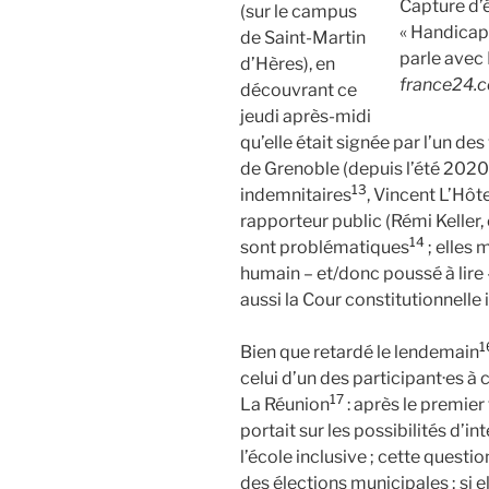
Capture d’
(sur le campus
« Handicap 
de Saint-Martin
parle avec 
d’Hères), en
france24.
découvrant ce
jeudi après-midi
qu’elle était signée par l’un de
de Grenoble (depuis l’été 2020
13
indemnitaires
, Vincent L’Hôt
rapporteur public (Rémi Keller, 
14
sont problématiques
; elles 
humain – et/donc poussé à lire 
aussi la Cour constitutionnelle 
1
Bien que retardé le lendemain
celui d’un des participant·es à
17
La Réunion
: après le premier 
portait sur les possibilités d’
l’école inclusive ; cette questio
des élections municipales ; si e