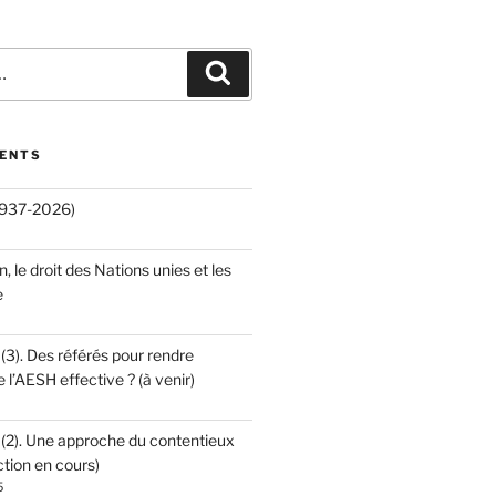
Recherche
CENTS
(1937-2026)
an, le droit des Nations unies et les
e
 (3). Des référés pour rendre
e l’AESH effective ? (à venir)
 (2). Une approche du contentieux
ction en cours)
5