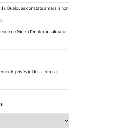
 (1). Quelques constats amers, sinon
5
cenne de Nice à l’école musulmane
ements privés (et les « frères »)
ES