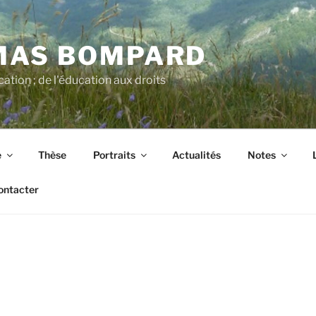
MAS BOMPARD
cation ; de l'éducation aux droits
e
Thèse
Portraits
Actualités
Notes
ontacter