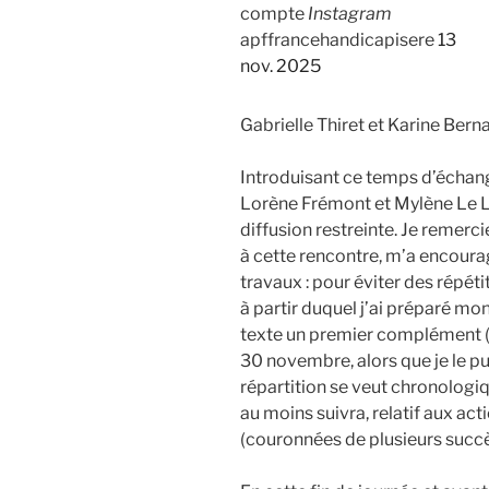
compte
Instagram
apffrancehandicapisere
13
nov. 2025
Gabrielle Thiret et Karine Berna
Introduisant ce temps d’échang
Lorène Frémont et Mylène Le
diffusion restreinte. Je remerc
à cette rencontre, m’a encoura
travaux : pour éviter des répét
à partir duquel j’ai préparé mon
texte un premier complément (e
30 novembre, alors que je le pu
répartition se veut chronologi
au moins suivra, relatif aux ac
(couronnées de plusieurs succès