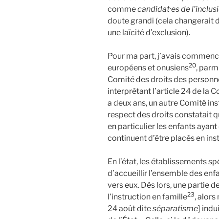
comme
candidat·es de l’inclus
doute grandi (cela changerait 
une laïcité d’exclusion).
Pour ma part, j’avais commencé
20
européens et onusiens
, parmi
Comité des droits des personn
interprétant l’article 24 de la 
a deux ans, un autre Comité inst
respect des droits constatait q
en particulier les enfants ayant
continuent d’être placés en inst
En l’état, les établissements s
d’accueillir l’ensemble des e
vers eux. Dès lors, une partie d
23
l’instruction en famille
, alor
24 août dite
séparatisme
] ind