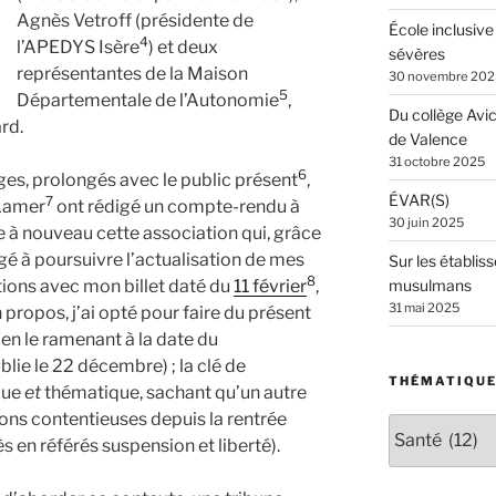
Agnès Vetroff (présidente de
École inclusive
4
l’APEDYS Isère
) et deux
sévères
représentantes de la Maison
30 novembre 202
5
Départementale de l’Autonomie
,
Du collège Avi
rd.
de Valence
31 octobre 2025
6
es, prolongés avec le public présent
,
ÉVAR(S)
7
 Lamer
ont rédigé un compte-rendu à
30 juin 2025
ie à nouveau cette association qui, grâce
gé à poursuivre l’actualisation de mes
Sur les établiss
8
itions avec mon billet daté du
11 février
,
musulmans
31 mai 2025
 propos, j’ai opté pour faire du présent
n le ramenant à la date du
blie le 22 décembre) ; la clé de
THÉMATIQU
que
et
thématique, sachant qu’un autre
tions contentieuses depuis la rentrée
Thématiques
 en référés suspension et liberté).