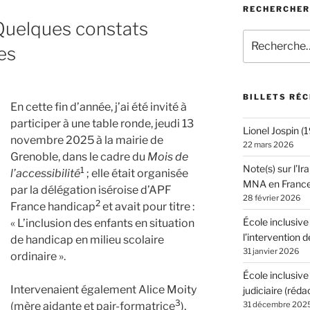
RECHERCHER
. Quelques constats
Recherche
es
pour
:
BILLETS RÉ
En cette fin d’année, j’ai été invité à
participer à une table ronde, jeudi 13
Lionel Jospin 
novembre 2025 à la mairie de
22 mars 2026
Grenoble, dans le cadre du
Mois de
Note(s) sur l’Ir
1
l’accessibilité
; elle était organisée
MNA en Franc
par la délégation iséroise d’APF
28 février 2026
2
France handicap
et avait pour titre :
École inclusive
« L’inclusion des enfants en situation
l’intervention d
de handicap en milieu scolaire
31 janvier 2026
ordinaire ».
École inclusive
Intervenaient également Alice Moity
judiciaire (réda
3
(mère aidante et pair-formatrice
),
31 décembre 202