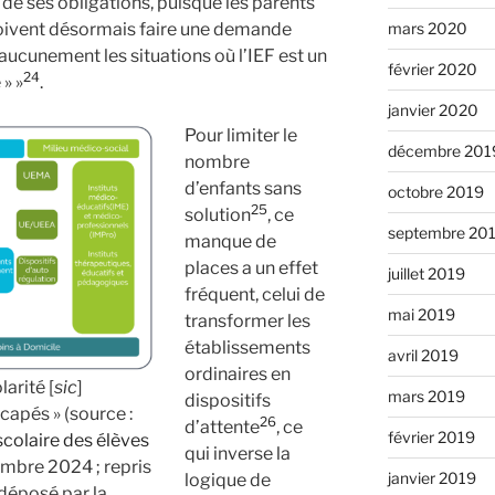
e de ses obligations, puisque les parents
doivent désormais faire une demande
mars 2020
 aucunement les situations où l’IEF est un
février 2020
24
 » »
.
janvier 2020
Pour limiter le
décembre 201
nombre
d’enfants sans
octobre 2019
25
solution
, ce
septembre 20
manque de
places a un effet
juillet 2019
fréquent, celui de
mai 2019
transformer les
établissements
avril 2019
ordinaires en
arité [
sic
]
mars 2019
dispositifs
capés » (source :
26
d’attente
, ce
février 2019
scolaire des élèves
qui inverse la
embre 2024 ; repris
janvier 2019
logique de
déposé par la