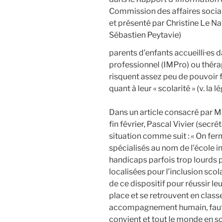
Commission des affaires socia
et présenté par Christine Le N
Sébastien Peytavie)
parents d’enfants accueilli·es d
professionnel (IMPro) ou théra
risquent assez peu de pouvoir 
quant à leur « scolarité » (v. l
Dans un article consacré par M
fin février, Pascal Vivier (secr
situation comme suit : « On fe
spécialisés au nom de l’école i
handicaps parfois trop lourds po
localisées pour l’inclusion scol
de ce dispositif pour réussir le
place et se retrouvent en classe
accompagnement humain, faute 
convient et tout le monde en so