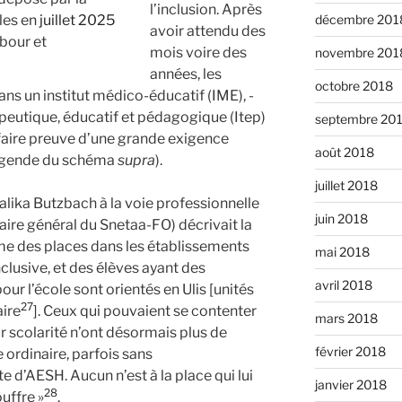
l’inclusion. Après
les en
juillet 2025
décembre 201
avoir attendu des
abour et
mois voire des
novembre 201
années, les
octobre 2018
ans un institut médico-éducatif (IME), -
peutique, éducatif et pédagogique (Itep)
septembre 20
faire preuve d’une grande exigence
août 2018
a légende du schéma
supra
).
juillet 2018
alika Butzbach à la voie professionnelle
juin 2018
étaire général du Snetaa-FO) décrivait la
rme des places dans les établissements
mai 2018
nclusive, et des élèves ayant des
avril 2018
ur l’école sont orientés en Ulis [unités
27
aire
]. Ceux qui pouvaient se contenter
mars 2018
ur scolarité n’ont désormais plus de
février 2018
 ordinaire, parfois sans
d’AESH. Aucun n’est à la place qui lui
janvier 2018
28
uffre »
.