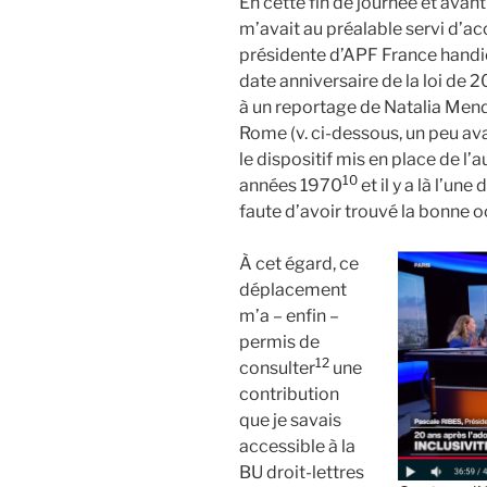
En cette fin de journée et avan
m’avait au préalable servi d’accr
présidente d’APF France hand
date anniversaire de la loi de 2
à un reportage de Natalia Me
Rome (v. ci-dessous, un peu ava
le dispositif mis en place de l’
10
années 1970
et il y a là l’un
faute d’avoir trouvé la bonne o
À cet égard, ce
déplacement
m’a – enfin –
permis de
12
consulter
une
contribution
que je savais
accessible à la
BU droit-lettres