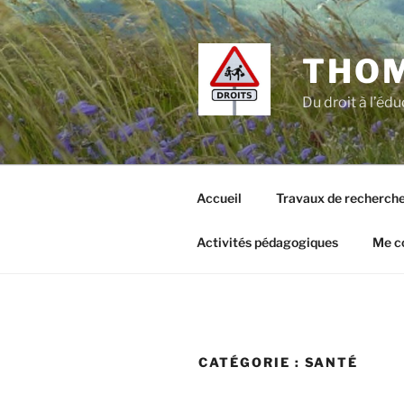
Aller
au
contenu
THO
principal
Du droit à l’édu
Accueil
Travaux de recherch
Activités pédagogiques
Me c
CATÉGORIE :
SANTÉ