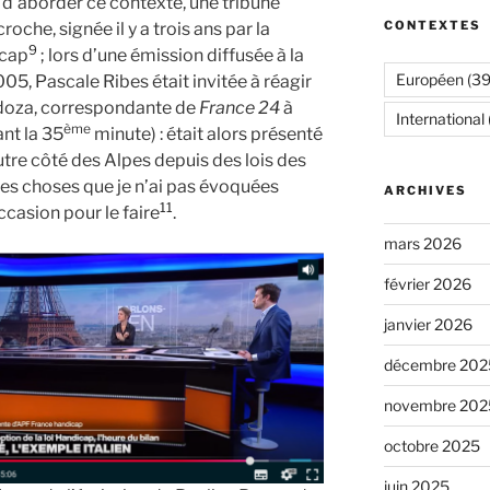
t d’aborder ce contexte, une tribune
CONTEXTES
oche, signée il y a trois ans par la
9
icap
; lors d’une émission diffusée à la
Européen
(39
005, Pascale Ribes était invitée à réagir
ndoza, correspondante de
France 24
à
International
ème
nt la 35
minute) : était alors présenté
autre côté des Alpes depuis des lois des
e des choses que je n’ai pas évoquées
ARCHIVES
11
ccasion pour le faire
.
mars 2026
février 2026
janvier 2026
décembre 202
novembre 202
octobre 2025
juin 2025