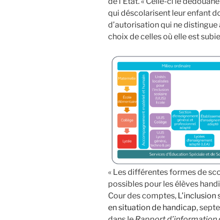
de l’État. « Celle-ci le dédouan
qui déscolarisent leur enfant 
d’autorisation qui ne distingue
choix de celles où elle est subie
« Les différentes formes de scol
possibles pour les élèves handi
Cour des comptes,
L’inclusion 
en situation de handicap
, sept
dans le
Rapport d’information