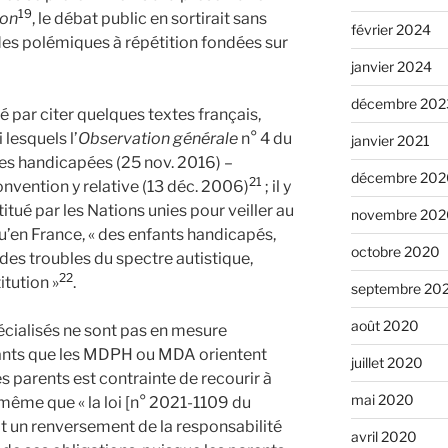
19
ion
, le débat public en sortirait sans
février 2024
des polémiques à répétition fondées sur
janvier 2024
décembre 202
 par citer quelques textes français,
 lesquels l’
Observation générale
n° 4 du
janvier 2021
es handicapées (25 nov. 2016) –
décembre 202
21
Convention y relative (13 déc. 2006)
; il y
itué par les Nations unies pour veiller au
novembre 202
u’en France, « des enfants handicapés,
octobre 2020
 des troubles du spectre autistique,
22
itution »
.
septembre 20
août 2020
pécialisés ne sont pas en mesure
nfants que les MDPH ou MDA orientent
juillet 2020
es parents est contrainte de recourir à
mai 2020
s même que « la loi [n° 2021-1109 du
uit un renversement de la responsabilité
avril 2020