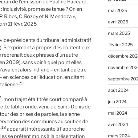
écran de l’émission de Pauline Paccard,
: inclusivité, promesse tenue ? On en
mai 2025
P. Ribes, C. Rozoy et N. Mendoza »,
avril 2025
com
11 févr. 2025
mars 2025
s vice-présidents du tribunal administratif
février 2025
). S’exprimant à propos des contentieux
e reprenait deux phrases d’un autre
décembre 202
en 2009), sans voir à quel point elles
novembre 202
m’avaient alors indigné – en tant qu’être
– en sciences de l’éducation, en citant
septembre 20
15
italienne
.
août 2024
6
, mon trajet était très court comparé à
juin 2024
 cette table ronde, venu de Saint-Denis de
mai 2024
tour des prises de paroles, la sienne
intervention des communes au soutien de
avril 2024
18
n
apparaît intéressante à l’approche
mars 2024
lles se prêtent moins à la présentation