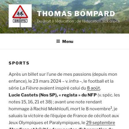
Aller
au
THOMAS BOMPARD
contenu
Du droit à l’éducation ; de l'éducation aux droits
principal
Menu
SPORTS
Après un billet sur l’une de mes passions (depuis mon
enfance), le 23 mars 2024 – v.
infra
–, le football et la
série
La Fièvre
avaient inspiré celui du
8 août
,
Lucie Castets (Nos SP), « regista » du NFP
(v. spéc. les
notes 15, 16, 21 et 38) ; avant une note rendant
1
hommage à Rachid Mekhloufi, mort le 8 novembre
, je
saluais la victoire de l’équipe de France de cécifoot aux
Jeux Olympiques et Paralympiques, le
29 septembre