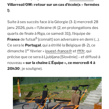
Villarreal/OM : retour sur un cas d’école(s – fermées
!)
.
Suite à ses succès face à la Géorgie (3-1) mercredi 28
janv. 2026, puis « l’Ukraine (4-[2, en prolongations des
quarts de finale à Riga, ce samedi 31]), l’équipe de
5
France
de futsal
[connaît] son adversaire en demi (…).
Ce sera le
Portugal
, qui a étrillé la Belgique (8-2), ce
er
dimanche 1
février » (
ouest-france.fr
et
fff.fr
, qui
précise que ce sera à Ljubljana [Slovénie] – et diffusé à
nouveau
« sur la chaîne
L’Équipe
», ce mercredi 4 à
20h30
; je souligne).