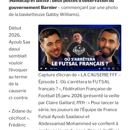
(
Handicap et laïcité : deux postes d’observation du
gouvernement Barnier
– commençant par une photo
de la basketteuse Gabby Williams).
Début
2026,
Ayoub Saa
daoui
semblait
vouloir
l’évoquer
Capture d’écran de « LA CAUSERIE FFF –
au terme
Épisode 1 : Où s’arrêtera le FUTSAL
de la
français ? »,
Fédération Française de
causerie
Football
15 janv. 2026
(présenté la veille
ci-contre.
par Claire Gaillard,
fff.fr
: « Pour lancer la
série, les joueurs de l’Équipe de France
« Zidane du
Futsal Ayoub Saadaoui et
cécifoot »,
Abdessamad Mohammed se confient à
Frédéric