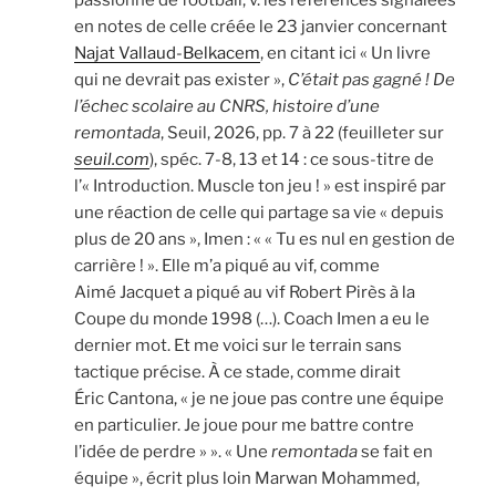
en notes de celle créée le 23 janvier concernant
Najat Vallaud-Belkacem
, en citant ici « Un livre
qui ne devrait pas exister »,
C’était pas gagné ! De
l’échec scolaire au CNRS, histoire d’une
remontada
, Seuil, 2026, pp. 7 à 22 (feuilleter sur
seuil.com
), spéc. 7-8, 13 et 14 : ce sous-titre de
l’« Introduction. Muscle ton jeu ! » est inspiré par
une réaction de celle qui partage sa vie « depuis
plus de 20 ans », Imen : « « Tu es nul en gestion de
carrière ! ». Elle m’a piqué au vif, comme
Aimé Jacquet a piqué au vif Robert Pirès à la
Coupe du monde 1998 (…). Coach Imen a eu le
dernier mot. Et me voici sur le terrain sans
tactique précise. À ce stade, comme dirait
Éric Cantona, « je ne joue pas contre une équipe
en particulier. Je joue pour me battre contre
l’idée de perdre » ». « Une
remontada
se fait en
équipe », écrit plus loin Marwan Mohammed,