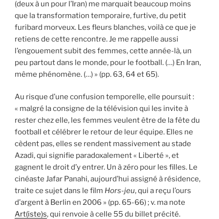
(deux à un pour l’Iran) me marquait beaucoup moins
que la transformation temporaire, furtive, du petit
furibard morveux. Les fleurs blanches, voilà ce que je
retiens de cette rencontre. Je me rappelle aussi
l’engouement subit des femmes, cette année-là, un
peu partout dans le monde, pour le football. (…) En Iran,
même phénomène. (…) » (pp. 63, 64 et 65).
Au risque d’une confusion temporelle, elle poursuit :
« malgré la consigne de la télévision qui les invite à
rester chez elle, les femmes veulent être de la fête du
football et célébrer le retour de leur équipe. Elles ne
cèdent pas, elles se rendent massivement au stade
Azadi, qui signifie paradoxalement « Liberté », et
gagnent le droit d’y entrer. Un à zéro pour les filles. Le
cinéaste Jafar Panahi, aujourd’hui assigné à résidence,
traite ce sujet dans le film
Hors-jeu
, qui a reçu l’ours
d’argent à Berlin en 2006 » (pp. 65-66) ; v. ma note
Art(iste)s
, qui renvoie à celle 55 du billet précité.