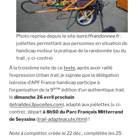
Photo reprise depuis le site
isere.ffrandonnee.fr
:
joëlettes permettant aux personnes en situation de
handicap moteur la pratique de la randonnée (ou du
trail ; v. ci-contre)
À la troisième note de ce
texte
, après avoir raillé
l’expression
Urban trail
, je signale que la délégation
iséroise d’APF France handicap participe à
ème
l’organisation de la 9
édition d’un authentique trail,
le
dimanche 26 avril prochain
(
letraildes3pucelles.com
), adapté aux joëlettes (v. ci-
contre) ; départ
à 8h50 du Parc François Mitterrand
de Seyssins
(
trail-adapteacute.html
) !
Note à compléter, créée le 22 déc.
, complétée les 25-