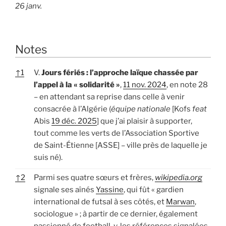
26 janv.
Notes
↑
1
V.
Jours fériés : l’approche laïque chassée par
l’appel à la « solidarité »
,
11 nov. 2024
, en note 28
– en attendant sa reprise dans celle à venir
consacrée à l’Algérie (
équipe nationale
[Kofs
feat
Abis
19 déc. 2025
] que j’ai plaisir à supporter,
tout comme les verts de l’Association Sportive
de Saint-Étienne [ASSE] – ville près de laquelle je
suis né).
↑
2
Parmi ses quatre sœurs et frères,
wikipedia.org
signale ses aînés
Yassine
, qui fût « gardien
international de futsal à ses côtés, et
Marwan
,
sociologue » ; à partir de ce dernier, également
passionné de football, v. les références signalées