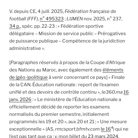
V. depuis CE, 4 juill. 2025,
Fédération française de
football (FFF)
,
n° 495323
;
LIJMEN
nov. 2025, n° 237,
34 p.
, spéc. pp. 22-23 : « Fédération sportive
délégataire – Mission de service public – Prérogatives
de puissance publique – Compétence de la juridiction
administrative ».
[
Paragraphes réservés
à propos de la Coupe d’Afrique
des Nations au Maroc, avec également des
éléments
de (géo-)politique
à venir concernant ce pays] « Finale
de la CAN. Éducation nationale : report de l’examen
unifié et des devoirs de contrôle continu »,
le360.ma
16
janv. 2026
: « Le ministère de l’Éducation nationale a
officiellement décidé de reporter les examens
normalisés du premier semestre, initialement
programmés les 19 et 20 », aux 20 et 21 ; « Une mesure
4
exceptionnelle » (AS,
rmcsport.bfmtv.com
le 16
) qui ne
l’est pas tant que ça : v. mon billet du
23 mars 2024
,