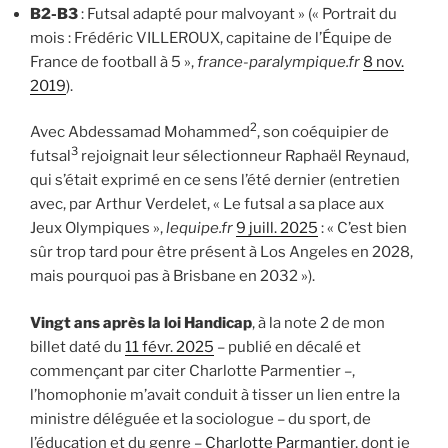
B2-B3
: Futsal adapté pour malvoyant » (« Portrait du
mois : Frédéric VILLEROUX, capitaine de l’Équipe de
France de football à 5 »,
france-paralympique.fr
8 nov.
2019
).
2
Avec Abdessamad Mohammed
, son coéquipier de
3
futsal
rejoignait leur sélectionneur Raphaël Reynaud,
qui s’était exprimé en ce sens l’été dernier (entretien
avec, par Arthur Verdelet, « Le futsal a sa place aux
Jeux Olympiques »,
lequipe.fr
9 juill. 2025
: « C’est bien
sûr trop tard pour être présent à Los Angeles en 2028,
mais pourquoi pas à Brisbane en 2032 »).
Vingt ans après la loi Handicap
, à la note 2 de mon
billet daté du
11 févr. 2025
– publié en décalé et
commençant par citer Charlotte Parmentier –,
l’homophonie m’avait conduit à tisser un lien entre la
ministre déléguée et la sociologue – du sport, de
l’éducation et du genre –
Charlotte Parmantier
, dont je