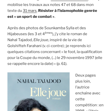
mobilise les travaux aux notes 47 et 68 dans mon
texte du
31 mars
,
Résister à l’islamophobie genrée
est « un sport de combat »
.
Après des photos de Sounkamba Sylla et des
èmes
Hijabeuses (les 3 et 4
), j’y cite le roman de
Nahal Tajadod,
Elle joue
, inspiré de la vie de
Golshifteh Farahani (v. ci-contre) ; je reprends ici
quelques citations concernant « le foot, la qualification
pour la Coupe du monde, (…) le 29 novembre 1997 (elle
se rappelle encore la date) » (p. 61).
Deux pages
plus loin,
l’autrice
enchaîne avec
cette
compétition : en
1998, « j’étais