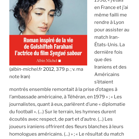
en France et j’ai
même failli me
rendre à Lyon
pour assister au
match Iran-
États-Unis. La
dernière fois
que des
Iraniens et des
(
albin-michel.fr
2012
, 379 p. ; v. ma
Américains
note
Iran
)
s’étaient
montrés ensemble remontait à la prise d’otages à
l’ambassade américaine, à Téhéran, en 1979 » ; « Les
journalistes, quant à eux, parlèrent d’une « diplomatie
du football ». (…) Sur le terrain, les hymnes durent
écoutés avec respect, de part et d’autre. (…) Les
joueurs iraniens offrirent des fleurs blanches à leurs
homologues américains. (…) » ; « Le résultat du match