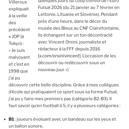
quelques jours du coup d’envoi de l’Euro
Villeroux
Futsal 2026 (du 21 janvier au 7 février en
expliquait
Lettonie, Lituanie et Slovénie). Pendant
à la veille
près d’une heure, dans le décor du
des
musée des Bleus au CNF Clairefontaine,
précédent
ils échangent sur un ton décontracté
s JOP (à
avec Vincent Orsini, journaliste et
Tokyo) :
rédacteur à la FFF depuis 2016
« Je suis
[
x.com/orsinivincent
]. L’occasion de les
malvoyant
découvrir ou redécouvrir sous un
et c’est en
nouveau jour »)
1998 que
j’ai pu
découvrir cette belle discipline. Grâce à mes collègues
d’école qui pratiquaient ce sport sous sa forme Futsal,
j’ai pu y faire mes premiers pas (catégorie B2-B3). Il
faut savoir qu’en football à 5, il y a plusieurs catégories :
B1
: joueurs évoluant avec un bandeau sur les yeux et
un ballon sonore,