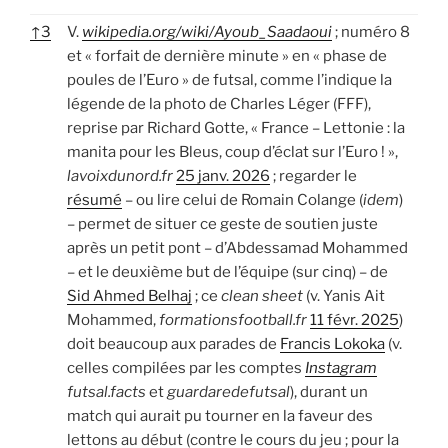
↑
3
V.
wikipedia.org/wiki/Ayoub_Saadaoui
; numéro 8
et « forfait de dernière minute » en « phase de
poules de l’Euro » de futsal, comme l’indique la
légende de la photo de Charles Léger (FFF),
reprise par Richard Gotte, « France – Lettonie : la
manita pour les Bleus, coup d’éclat sur l’Euro ! »,
lavoixdunord.fr
25 janv. 2026
; regarder le
résumé
– ou lire celui de Romain Colange (
idem
)
– permet de situer ce geste de soutien juste
après un petit pont – d’Abdessamad Mohammed
– et le deuxième but de l’équipe (sur cinq) – de
Sid Ahmed Belhaj
; ce
clean sheet
(v. Yanis Ait
Mohammed,
formationsfootball.fr
11 févr. 2025
)
doit beaucoup aux parades de
Francis Lokoka
(v.
celles compilées par les comptes
Instagram
futsal.facts
et
guardaredefutsal
), durant un
match qui aurait pu tourner en la faveur des
lettons au début (contre le cours du jeu ; pour la